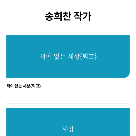
송희찬
작가
색이 없는 세상{퇴고}
색이 없는 세상{퇴고}
새장