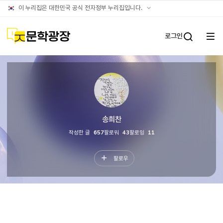
문학광장누리집
공식
이 누리집은 대한민국 공식 전자정부 누리집입니다.
(대표)
누리집
확인방법
문학광장
로그인
전체
통합검
메뉴
열기
타인이
보는
나의문장
송희찬
작성한 글
657
팔로워
43
팔로잉
11
팔로우