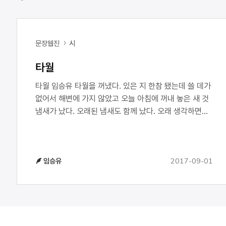
문장웹진
시
타월
타월 임승유 타월을 꺼냈다. 있은 지 한참 됐는데 쓸 데가
없어서 해변에 가지 않았고 오늘 아침에 꺼내 놓은 새 것
냄새가 났다. 오래된 냄새도 함께 났다. 오래 생각하면
오래 있게 될 거야. 어제 뜬 태양이 오늘 또 떠서 밝고
환하고 부드럽고 부피가 있으며 흡수력이 뛰어나므로
언제 끝낼지 모르는 언덕처럼 두 다리를 끌어당겨
2017-09-01
임승유
한쪽으로 돌아누우면 언덕은 완만한 언덕 언덕을
넘어서면 멀리 해변이 보였다.