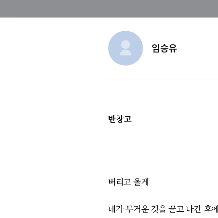
임승유
반창고
버리고 올게
네가 무거운 것을 끌고 나간 후