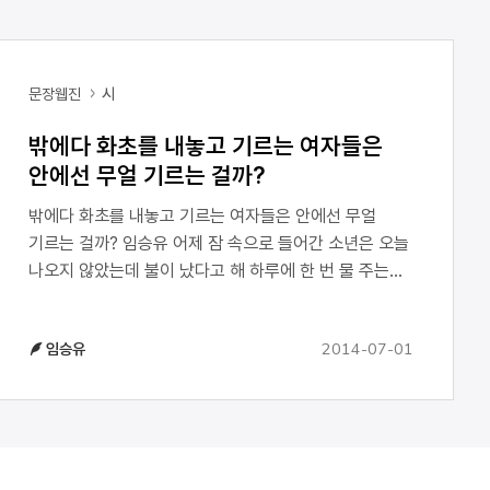
문장웹진
시
밖에다 화초를 내놓고 기르는 여자들은
안에선 무얼 기르는 걸까?
밖에다 화초를 내놓고 기르는 여자들은 안에선 무얼
기르는 걸까? 임승유 어제 잠 속으로 들어간 소년은 오늘
나오지 않았는데 불이 났다고 해 하루에 한 번 물 주는
여자들은 마을을 다 돌면서 하루에 한 번 물을 주고
바람은 언덕은 던져 주고 있다 더 타야 할 것들이
2014-07-01
임승유
있다면서 “나이든 여자가 옆에 있으면 엄마, 나는 엄마가
그립고 무섭고 무조건 미안해요” 애원… 원망… 증오…
소년은 늘어나는 팔다리를 가졌다 달빛은 그렇게
부드럽다는데 밤새 회초리를 맞은 것처럼 따갑고
잘못했어요 잘못했어요 붙들고 매달리며 달의 몸속을
헤집고 들어서면 육신의 발달은 잠 속에서 그늘을 도왔다