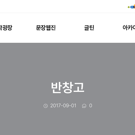
학광장
문장웹진
글틴
아카
반창고
작성일
댓글수
2017-09-01
0