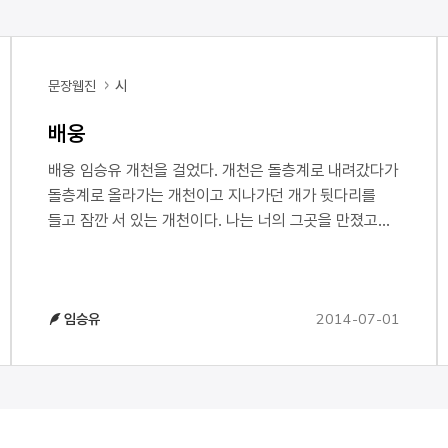
문장웹진
시
배웅
배웅 임승유 개천을 걸었다. 개천은 돌층계로 내려갔다가
돌층계로 올라가는 개천이고 지나가던 개가 뒷다리를
들고 잠깐 서 있는 개천이다. 나는 너의 그곳을 만졌고
개처럼 끙끙거렸다. 하모니카를 들고 나온 노인이
하모니카를 불다가 들어갔다. 꽃나무는 서서 꽃나무답게
꽃잎을 떨어뜨렸다. 냄새나는 개천은 어디까지 가서
2014-07-01
임승유
끝나는지 몰랐지만 너를 보내기엔 개천만 한 곳도 없고
그런 개천 하나쯤은 어디에나 있어서 개천을 걸었다.