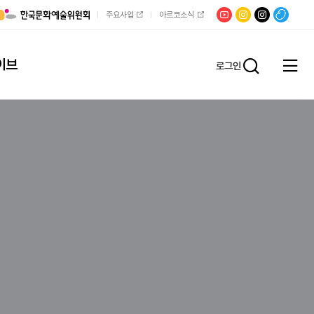
유튜브
문학광장
채널문장
팟빵
주요사업
아르코소식
인스타그램
인스타그램
이브
로그인
전체
통합검
메뉴
열기