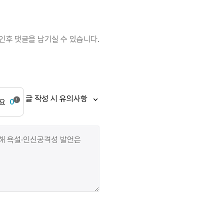
며칠 등을 돌린 후에 돌아다보면 애원의 형태는 더욱
견고해져 있었다 우주는 막다른 골목이라서 호두
껍데기를 까고 있는 것처럼 쓸쓸했다 도망치지 그랬니?
인후 댓글을 남기실 수 있습니다.
사람들이 물었을 때 소년은 안쪽으로만 자라는 등에서
피리를 꺼냈다 살의는 급소를 지나면서 음악이 되었다
뿌려 놓은 소금처럼 하얗게 빛나는 음악으로 떠돌다가
소년은 정시에 도착했다 예전처럼 웃으며 너는 죽기로
글 작성 시 유의사항
하지 않았니? 소년을 끌어내려 하자 이불 밖으로 발이
요
0
먼저 나와 있었다 발은 가장 멀리 있어서 나중에야
온도를 기억해 냈다 여자들이 몰려와 발치에 불꽃을 던져
주었다