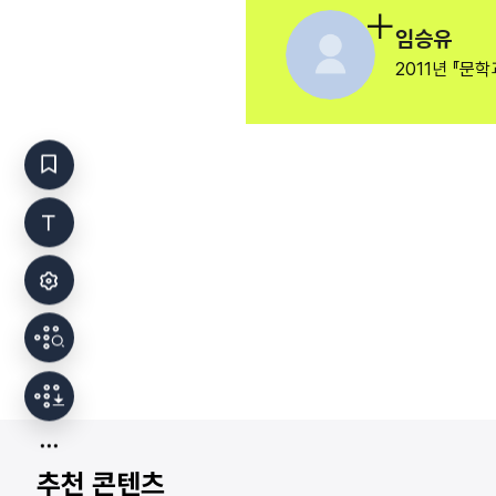
임승유
2011년 『문
추천 콘텐츠