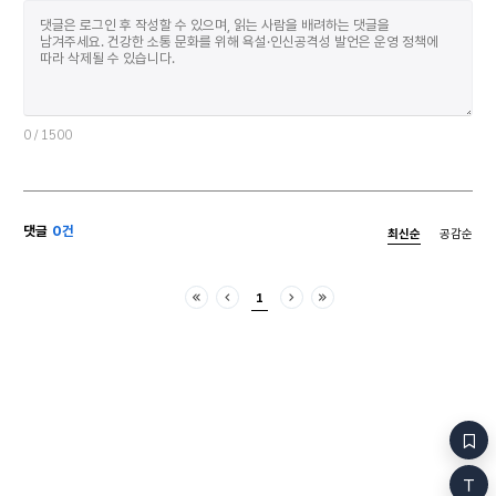
0
/ 1500
댓글
0건
최신순
공감순
1
처음
이전
다음
마지막