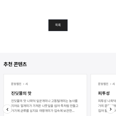
목록
추천 콘텐츠
문장웹진
시
문장웹진
시
진딧물의 맛
피투성
진딧물의 맛 나희덕 잎꾼개미나 고동털개미는 농사를
피투성 나희덕 흙속에서 그 얼굴을 알아보았네 
지어요 일개미가 가져온 나뭇잎을 씹어 죽처럼 만들고
거의 문드러져
거기에 균류를 심지요 여왕개미가 입속에 보관한
집어 들었네 어떤 화염이 지나갔을까 누군가 긋고 간
종균을 퇴비 위에 뱉어 버섯 농사를 짓는 거예요
성냥처럼 먼 곳