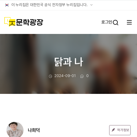
문장웹진
공식
이 누리집은 대한민국 공식 전자정부 누리집입니다.
누리집
확인방법
문학광장
로그인
전체
통합검
메뉴
열기
닭과 나
작성일
댓글수
2024-09-01
0
나희덕