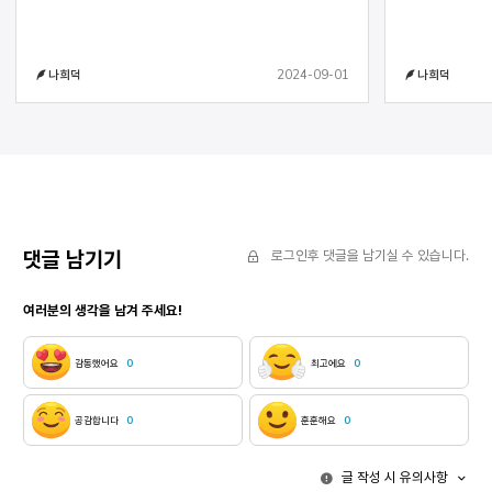
Next
Previous
개미는 전쟁도 처절하게 하지요 어느 한쪽이 무너져
불꽃 세상의 문들이 일제히 눈앞에서 닫혔을 때 그는
내릴 때까지 싸워요 꿀단지개미는 적을 생포해 노예로
흙투성이가 되어
부리거나 애벌레들에게 먹인다고 해요 개미는 다른
우리를 피투성이
2024-09-01
나희덕
나희덕
곤충을 기르기도 하지요 개미가 목이 마를 때마다
밟고 가는 흙속에
마시는 진딧물의 즙 개미가 더듬이로 진딧물을
돌아갈 수 없게
자극하면 진딧물은 달콤한 즙을 내놓지요 개미는
발톱과 견치로
무당벌레로부터 진딧물을 보호해 주고요 공생은 서로
세계의 핏물은 점
돕는 게 아니라 이용하고 착취하는 거라고
간신히 건져 올린 부서진
진화생물학자들은 말하지요 적은 비용으로 최대한
땀을 흘린다
이득을 보도록 모든 생물종은 설계되었다고,
그들에게서 이타성을 읽어내는 것은 인간적인
생각이나 바람일 뿐이라고 말이지요 요즘 내가 궁금한
댓글 남기기
로그인후 댓글을 남기실 수 있습니다.
것은 진딧물의 맛 개미의 더듬이가 진딧물을 스칠 때
진딧물은 어떤 표정을 지으며 즙을 내뿜는지 과연
여러분의 생각을 남겨 주세요!
개미는 개미 자신을 위해서만 진딧물은 진딧물 자신을
위해서만 물기 어린 손을 잡는 것인지 그것을
사랑이라고 부를 수는 없는 것인지
감동했어요
0
최고에요
0
공감합니다
0
훈훈해요
0
글 작성 시 유의사항