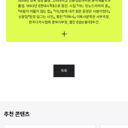
1959년 경북 영양 출생. 고려대학교 인문정보대학원 문학예술학과
졸업. 1993년 《현대시학》으로 등단. 시집 『어느 모노드라마의 꿈』,
『바람이 머물지 않는 집』, 『지난밤에 내가 읽은 문장은 사람이었다』
산문집『된장 담그는 시인』, 평전 『이육사』 이육사문학관 사무국장,
한국디카시협회 경북지부장, 웹진 《엄브렐라》주간.
목록
추천 콘텐츠