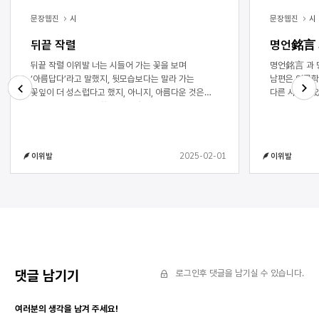
문장웹진
시
문장웹진
시
뒤끝 작렬
명언銘言 
뒤끝 작렬 이위발 너는 시들어 가는 꽃을 보며
명언銘言 과 명언酩言 
‘아름답다’라고 말했지, 뒷모습보다는 말라 가는
남편은 인류학
꽃잎이 더 성스럽다고 했지, 아니지, 아름다운 것은
다른 사람이 
한순간이지, 누군가 찰나는 이럴 때 쓴다고 했지,
망구 탱구로 
Next
Previous
아니지, 뿌리에서 태어나는 꽃들은 관심과 애정,
마신다 날씨가
신뢰와 믿음이 전부라고 했지, 아니지, 시들어 가는 꽃
탐스럽다고 와
속엔 슬픔과 아픔, 증오와 고통도 함께 있다고 했지,
막걸리 한잔!
2025-02-01
이위발
이위발
너는 그때 하필이면 판도라를 떠올렸지, 왜라는 의문을
떠벌린다 술이
던졌지, 답은 명쾌하게 들렸지, 상자를 열었을 때 일곱
명언으로 이어
가지 죄악이 나왔다고 했지, 늙는다는 것도 그중에
생뚱맞게 던진
하나라고 말했지, 시든다는 것과 늙는다는 것은
사람 두 종류
동격이라고 했지, 비참하고 비통했지, 아니지,
표정으로 되받
상자에서 나오지 못한 희망을 마침표 전의 쉼표라고
죽을지 모른다
했지,
거야! 이때 
올리고 코를 
다녀왔잖아! 
댓글 남기기
로그인후 댓글을 남기실 수 있습니다.
셰익스피어는 
석굴암만은 못
여러분의 생각을 남겨 주세요!
나를 그냥도 