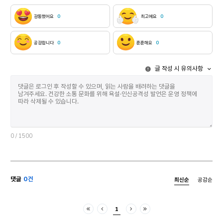
팔아버리겠다고
감동했어요
0
최고에요
0
공감합니다
0
훈훈해요
0
글 작성 시 유의사항
0
/ 1500
댓글
0건
최신순
공감순
1
처음
이전
다음
마지막