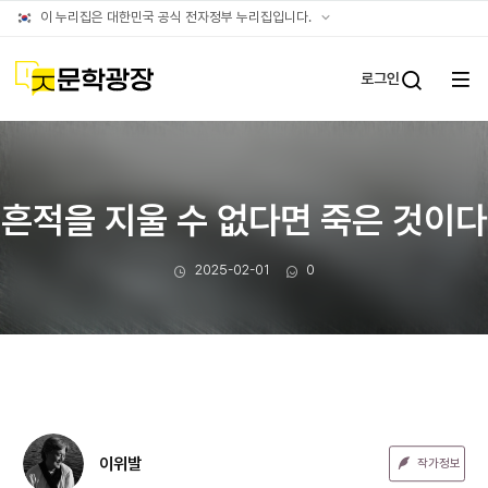
문장웹진
공식
이 누리집은 대한민국 공식 전자정부 누리집입니다.
누리집
확인방법
문학광장
로그인
전체
통합검
메뉴
열기
흔적을 지울 수 없다면 죽은 것이다
작성일
댓글수
2025-02-01
0
이위발