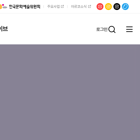
유튜브
문학광장
채널문장
팟빵
주요사업
아르코소식
인스타그램
인스타그램
이브
로그인
전체
통합검
메뉴
열기