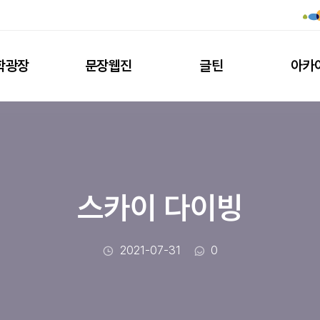
학광장
문장웹진
글틴
아카
스카이 다이빙
작성일
댓글수
2021-07-31
0