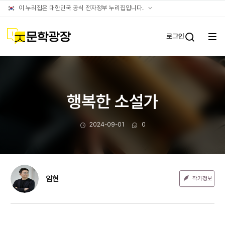
문장웹진
공식
이 누리집은 대한민국 공식 전자정부 누리집입니다.
누리집
확인방법
문학광장
로그인
전체
통합검
메뉴
열기
행복한 소설가
작성일
댓글수
2024-09-01
0
임현