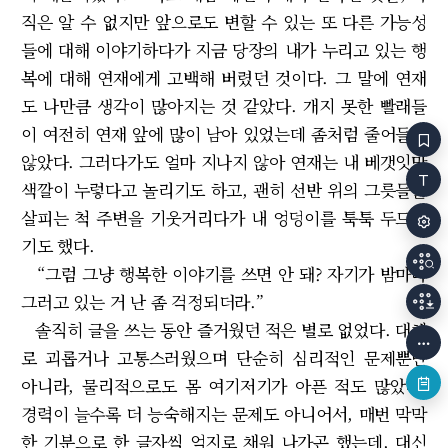
직은 알 수 없지만 앞으로도 변할 수 있는 또 다른 가능성
들에 대해 이야기하다가 지금 당장의 내가 누리고 있는 행
복에 대해 연재에게 고백해 버렸던 것이다. 그 말에 연재
도 나만큼 생각이 많아지는 것 같았다. 개지 못한 빨래들
이 여전히 연재 앞에 많이 남아 있었는데 좀처럼 줄어들지
않았다. 그러다가도 얼마 지나지 않아 연재는 내 베갯잇만
색깔이 누렇다고 놀리기도 하고, 괜히 선반 위의 그릇들을
살피는 척 주변을 기웃거리다가 내 엉덩이를 툭툭 두드리
기도 했다.
“그럼 그냥 행복한 이야기를 쓰면 안 돼? 자기가 밤마다
그러고 있는 거 난 좀 걱정되더라.”
솔직히 글을 쓰는 동안 즐거웠던 적은 별로 없었다. 대체
로 괴롭거나 고통스러웠으며 단순히 심리적인 문제뿐만
아니라, 물리적으로도 몸 여기저기가 아픈 적도 많았다.
경력이 늘수록 더 능숙해지는 문제도 아니어서, 매번 막막
한 기분으로 한 글자씩 억지로 채워 나가곤 했는데, 대신