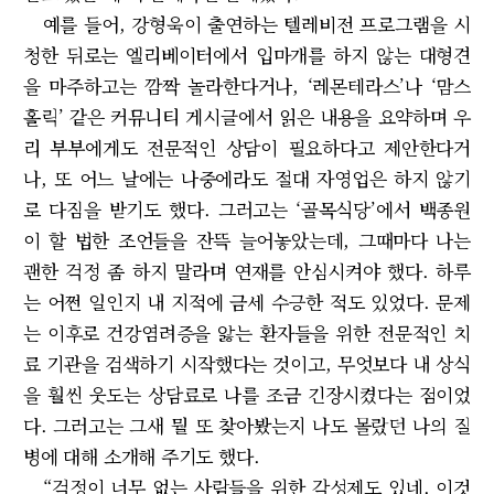
예를 들어, 강형욱이 출연하는 텔레비전 프로그램을 시
청한 뒤로는 엘리베이터에서 입마개를 하지 않는 대형견
을 마주하고는 깜짝 놀라한다거나, ‘레몬테라스’나 ‘맘스
홀릭’ 같은 커뮤니티 게시글에서 읽은 내용을 요약하며 우
리 부부에게도 전문적인 상담이 필요하다고 제안한다거
나, 또 어느 날에는 나중에라도 절대 자영업은 하지 않기
로 다짐을 받기도 했다. 그러고는 ‘골목식당’에서 백종원
이 할 법한 조언들을 잔뜩 늘어놓았는데, 그때마다 나는
괜한 걱정 좀 하지 말라며 연재를 안심시켜야 했다. 하루
는 어쩐 일인지 내 지적에 금세 수긍한 적도 있었다. 문제
는 이후로 건강염려증을 앓는 환자들을 위한 전문적인 치
료 기관을 검색하기 시작했다는 것이고, 무엇보다 내 상식
을 훨씬 웃도는 상담료로 나를 조금 긴장시켰다는 점이었
다. 그러고는 그새 뭘 또 찾아봤는지 나도 몰랐던 나의 질
병에 대해 소개해 주기도 했다.
“걱정이 너무 없는 사람들을 위한 각성제도 있네. 이것