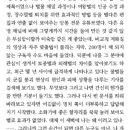
제목이었으나 벌꿀 채밀 과정이나 여왕벌의 인공 수정 과
정, 장수말벌 퇴치를 위한 효과적인 방법 등을 별다른 편
집과 연출 없이 보여주는 양봉 전문 유튜브였다. 다른 유
명 채널에 비해 그렇게까지 시간을 들여 만든 것 같지 않
은 무심함이랄까 미숙함 같은 게 좋았는데, 비교적 저화질
의 영상과 자주 맞춤법이 틀리는 자막, 200명이 채 되지
않는 구독자 수도 마음에 들었다. 덕분에 나름 그 분야에
관심이 생겨서 토종벌과 외래벌의 차이를 알아보기도 하
고, 최근 몇 년 사이에 급격하게 나타나고 있다는 꿀벌들
의 군집 붕괴 현상의 원인과 피해 상황을 다루는 기사를
검색해 보기도 했다. 무엇보다 그러고 나면 간신히 뭔가를
쓸 만한 기분이 들기도 했다. 그러나 다시 빈 문서를 띄워
바라보고 있자면 어김없이 명치 쪽이 더부룩하고 답답해
지기 시작했다. 소화기에 좋은 혈자리를 꾹꾹 눌러 보아도
별로 효과가 없었다. 대체 이 새벽에 나는 왜 이러고 있나·
·····. 그러니까 그런 순간이 되면 다른 누구도 아닌, 나 자