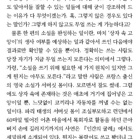
도 알아서들 잘할 수 있는 일들에 대해 굳이 강조하려 드
는 이유가 다 무엇이겠는가. 혹, 그렇지 않은 경우도 있다
는 말인가? 그렇게 하지 않고도 무얼 쓰는 게 가능하다고?
물론 한 편의 소설을 완성하는 일이란, 마치 ‘상자 속 고
양이’의 생사 여부를 예상하는 일과 같아서 쓰인 다음에야
결과로만 확인할 수 있을 뿐이다. 정확히는 쓰는 사람도
당장 자기가 지금 무얼 쓰는지 모른다는 의미에서 그렇다.
가령, “소설을 쓰기 위해 필요한 세 가지 원칙이 있지만 그
게 뭔지는 아무도 모른다.”라고 말한 사람은 프랑스 출신
의 영국 소설가 서머싯 몸이다. 모르면서 잘도 썼네. 그럼
에도 상자 속에 존재하는 것은 애초에 거기에 집어넣은 고
양이일 뿐, 느닷없이 코끼리나 자동차를 꺼낼 수는 없는
일이다. 파리 태생의 서머싯 몸이 조실부모하고 런던에서
60마일 떨어진 어촌 마을에서 목회자로 활동을 하던 큰아
버지 손에 길러지기까지의 사연은 『인간의 굴레』에서도
세밀하게 소개되어 있다. 뭔지는 몰랐어도 쓰고 봤더니 그