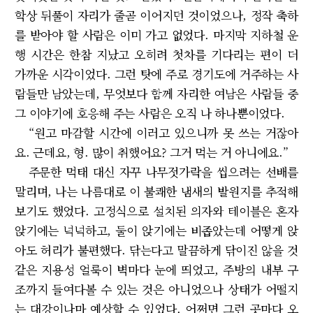
학상 뒤풀이 자리가 줄곧 이어지던 것이었으나, 정작 축하
를 받아야 할 사람은 이미 가고 없었다. 마지막 지하철 운
행 시간은 한참 지났고 오히려 첫차를 기다리는 편이 더
가까운 시각이었다. 그런 탓에 주로 경기도에 거주하는 사
람들만 남았는데, 무엇보다 함께 자리한 여남은 사람들 중
그 이야기에 호응해 주는 사람은 오직 나 하나뿐이었다.
“원고 마감할 시간에 이러고 있으니까 못 쓰는 거잖아
요. 근데요, 형. 많이 취했어요? 그거 먹는 거 아니에요.”
주문한 먹태 대신 자꾸 나무젓가락을 씹으려는 선배를
말리며, 나는 나름대로 이 불쾌한 냄새의 발원지를 추적해
보기도 했었다. 고정식으로 설치된 의자와 테이블은 혼자
앉기에는 넉넉하고, 둘이 앉기에는 비좁았는데 어떻게 앉
아도 허리가 불편했다. 닦는다고 말끔하게 닦이진 않을 것
같은 지용성 얼룩이 벽마다 눈에 띄었고, 주방의 내부 구
조까지 들여다볼 수 있는 것은 아니었으나 상태가 어떨지
는 대강이나마 예상할 수 있었다. 어쩌면 그런 곳마다 오