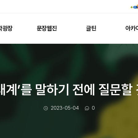
학광장
문장웹진
글틴
아카
태계’를 말하기 전에 질문할
작성일
댓글수
2023-05-04
0