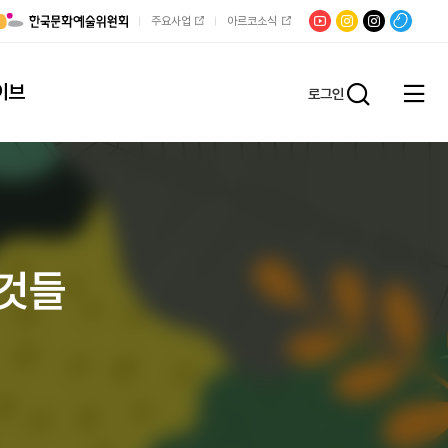
유튜브
문학광장
채널문장
팟빵
주요사업
아르코소식
인스타그램
인스타그램
이브
로그인
전체
통합검
메뉴
열기
 것들