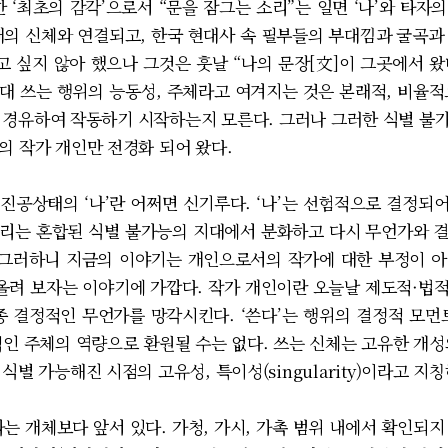
 ‘최초의 감각’으로서 “문을 잠그는 소리”는 일면 ‘나’와 타
재의 신체와 연결되고, 한국 현대사 속 필부들의 부대낌과 굴곡과
 싶지 않아 했으나 그것은 훗날 “나의 문장[文]이 그곳에서 왔
대 쓰는 행위의 능동성, 주체라고 여겨지는 것은 본래적, 비율적
 경유하여 작동하기 시작하는지 모른다. 그러나 그러한 식별 불
의 작가 개인만 전경화 되어 왔다.
진공상태의 ‘나’란 어쩌면 신기루다. ‘나’는 선험적으로 결정되어 있는
리는 혼합된 식별 불가능의 지대에서 분화하고 다시 무언가와 
 그러하니 지금의 이야기는 개인으로서의 작가에 대한 부정이 
려 보자는 이야기에 가깝다. 작가 개인이란 오늘날 제도적·법
종 결정적인 무언가를 망각시킨다. ‘쓴다’는 행위의 결정적 모먼
적인 주체의 역량으로 환원될 수는 없다. 쓰는 신체는 고유한 개성
별 가능해진 시점의 고유성, 특이성(singularity)이라고 지
는 개체보다 앞서 있다. 가청, 가시, 가촉 범위 내에서 확인되지