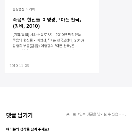
문장웹진
기획
죽음의 현신들-이영광, 『아픈 천국』
(창비, 2010)
[기획/특집] 시와 소설로 보는 2010년 명장면들
죽음의 현신들 - 이영광, 『아픈 천국』(창비, 2010)
김영희 부음(訃音) 이영광의 『아픈 천국』은
‘부음’(訃音) 같다. 그 곳은 온갖 ‘사색’(死色)의
현상들로 가득하다. 인간으로서의 최소한의 존엄도
인정받지 못한 죽음(“죽은 사람은,/ 죽을 것처럼
2010-11-03
哀悼해야 할 텐데” 「유령3」)에서부터, 첨단의 거리를
배회하며 쉼 없이 증식하는 유령(“지금은 유령과/
유령이 되지 않기 위해 몸부림치는 몸들의 거리”
「유령1」), 육체적인 황홀경과 교환경제(“슬픔을 팔아서
죽음을 사느라/ 죽음을 팔아 슬픔을 사느라” 「밤이
오면 산에 들에」), 몸의 감각으로 남아 있는 귀신의
경험(“죽음보다 먼저 당신이 오고” 「여행가」),
부조리한 현실을 가볍게 비트는 유머(“살 만한 자들
중에는 꼭 툭하면/ 죽고 싶다고 말하는 놈들이 있다”
댓글 남기기
로그인후 댓글을 남기실 수 있습니다.
「간밤」)에 이르기까지, 이들은 모두 죽음과 얼마간의
연관을 맺고 있는 사색의 현상들이다. 이영광에게
여러분의 생각을 남겨 주세요!
죽음이란 현실의 ‘정치학’과 연결되어 있기도 하고