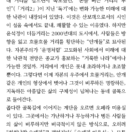
대 거리를 걸으면서 목도했던, “돈을 버는 거리의 부
인”(「거리2」)이 지닌 ‘독기’에는 변화 가능한 미래에 대
한 낙관이 내장되어 있었다. 이것은 산보객으로서의 시인
이 설움 속에서도 끝내, 쾌활할 수 있는 이유였다. 하지만
윤석정이 더듬거리는 2000년대의 도시에서, 사람들은 방
향을 잃고 흐물흐물 거리를 횡단하는 “안개들”로 묘사된
다. 자본주의가 ‘운명처럼’ 고도화된 사회에서 미래에 대
한 낙관적 전망은 종교가 홍보하는 “거룩한 나라”에서나
가능한 것일까. 거리에서 개인은 못내 초라하거나 초조할
뿐이다. 그렇다면 이제 자본의 우주에서 흐물거리는, 안개
같은 개인의 형상에서 벗어나 그것이 비루하든 명랑하든,
지독하든 아름답든 삶의 구체성이 넘쳐나는 동네 골목으
로 들어간다.
좁다란 골목길에 이어지는 계단을 오르면 오페라 미용실
이 있다. 그곳에서는 가난하거나 무능하거나 병든 사람들
의 삶이 비루하지만 비극적이지 않은 방식으로, 오히려