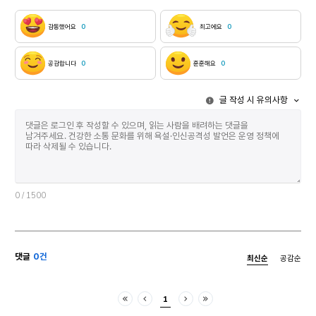
개인의 ‘존재론’과 관련되어 있기도 하지만, 어떤
경우에든 시인은 “죽음을 들여다보지 않으면 아무것도
감동했어요
0
최고에요
0
되지 않는다”(「검은 젖」)고 신앙처럼 믿고 있다. 그는
‘먼 곳’의 죽음을 지금-여기로 당겨와 죽음과 더불어
현재를 산다. 아직 오지 않은 미래의 시간을 당겨
공감합니다
0
훈훈해요
0
살아감으로써, 시인은 삶의 한가운데서 죽음과 함께
호흡한다. 죽음의 ‘젖무덤’에 얼굴을 묻고 죽음의 ‘검은
글 작성 시 유의사항
젖’을 깊이 빨고 있는 모습은 이 시집에서 가장
인상적인 이미지라 할 수 있다. 삶과 죽음이 함께
호흡하는 그 곳이 바로 시인의 ‘성지’다. 그가 “그래도
사는 것에는 사는 것 이상의 뭔가가 있어야 하지
않겠니”(「현기증」)라고 자문할 때, 우리는 ‘사는 것
이상의 뭔가’를 추동하는 원인이 다름 아닌 죽음이라고
생각해 볼 수 있겠다. 인간의 존재 바탕은 ‘무(無)’이며
죽음에 이르는 존재인 인간이 ‘무’의 터전에서 느끼는
0
/ 1500
근본 기분은 다름 아닌 ‘불안’이다. 이렇듯 ‘무’와
불안의 세계에 내던져 있는 인간에게, 죽음은 내가
선택할 수 있는 것이 아닌 수동적으로 주어진
것이지만, 미래의 죽음을 이 곳으로 당겨온 이들에게,
댓글
0건
최신순
공감순
죽음은 새로운 가능성의 계기가 되기도 한다. ‘죽음을
향한 자유’라는 이 불가능한 가능성은 현실의 삶을
열정과 불안과 확신 속에서 새롭게 개시한다. 그러므로
1
죽음이란 인간의 ‘한계’인 동시에 ‘가능성’이다. 후자를
처음
이전
다음
마지막