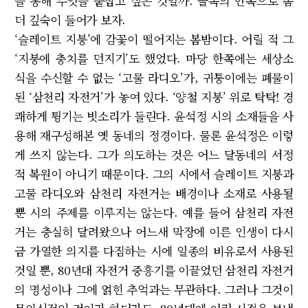
을 통해 무엇을 붙잡고 싶은 것일까. 골목의 안쪽으로 좀
더 깊숙이 들어가 보자.
‘슬레이트 지붕’에 감꽃이 떨어지는 봄밤이다. 어릴 적 그
‘지붕에 충치를 던지기’도 했었다. 마당 한쪽에는 세상소
식을 수신할 수 없는 ‘고물 라디오’가, 귀퉁이에는 폐물이
된 ‘삼천리 자전거’가 놓여 있다. ‘양철 지붕’ 위로 탁탁! 경
쾌하게 튕기는 빗소리가 들린다. 윤석정 시의 소재들을 사
용해 재구성해본 옛 동네의 정경이다. 물론 윤석정은 이렇
게 쓰지 않는다. 그가 의도하는 것은 어느 달동네의 서정
적 복원이 아니기 때문이다. 그의 시에서 슬레이트 지붕과
고물 라디오와 삼천리 자전거는 배경이나 소재로 사용될
뿐 시의 주제를 이루지는 않는다. 예를 들어 삼천리 자전
거는 충실히 달려왔으나 어느새 막장에 이른 인생이 다시
금 가열한 의지를 다짐하는 시에 일종의 비유로서 사용된
것일 뿐, 80년대 자전거 중흥기를 이끌었던 삼천리 자전거
의 명성이나 그에 얽힌 추억과는 무관하다. 그러나 그것이