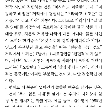
린다. 혹은 어디로 가야할지를 묻고 있는 것일까. 그러나
정작 시인이 직면하는 것은 “치사하고 치졸한” 도시, “비
장하고 비정한” 거리에서 경험하는 “초라하고 초조한” 현
기증, “아리고 시린” 치통이다. 그러므로 거리에서 “길 잃
은 양떼”를 가정하여 ‘홍보하는’ 천국이란 결국 상품의 거
대한 우주, 자본의 거룩한 나라에 다름 아니다. 물론 시인
이 느끼는 현기증은 “온갖 유리와 강철과 대리석과 지폐와
잉크가 부글부글 끓고 수선을” 떠는 “현란을 극한 정오”
거리에서 느끼는(『날개』) 피로감만큼 ‘전면적’이지 않으
며, 시인이 앓는 치통은 비도덕적 사회에서 도덕적 개인이
느끼는(『오발탄』) 고통처럼 ‘상징적’이지 않다. 시인이
겪는 통증이란 어쩌면 부분적인 것이고, 다만 경험적인 것
이다.
그럼에도 이 통증이 얼마간의 쓸쓸한 여운을 남기는 것은,
그것이 ‘독기 잃은 시대’를 살아가는 우리의 자화상과 일
정 부분 겹쳐지는 까닭이다. 예를 들어, 김수영이 1950년