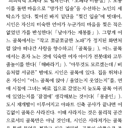
“희희낙락 오페라”로 펼쳐진다(「오페라 미용실」). 모퉁
이를 돌면 마음으로 “망가진 입술”을 수선하는 노인의 세
탁소가 있다. 찢어진 바지 밑단을 “찢긴 입술”에 빗대어,
시인은 자신의 미숙한 언어가 누군가의 마음을 찢은 적은
없었던 가를 반성한다(「날아가는 재봉틀」). 그렇게 어
느 골목에서는 “작고 쪼글쪼글한 노파”가 정지된 화면처
럼 앉아 떠나간 사랑을 향수하고(「골목들」), 어느 골목
에서는 혼자 노는 것에 익숙한 여자 아이가 전봇대와 고무
줄놀이를 한다(「해바라기」). “아무것도 모르겠는데 / 비
음처럼 서글픈” 밤에도 시인은 골목에 있다. 집을 뛰쳐나
온 자신이 “어느 골목에 앉아 / 울었는지 웃었는지”를, 연
애 시절에 그녀는 바로 집으로 갔었는지 늦도록 골목 어귀
에 있었는지를 ‘잠결에’ 생각해보는 것이다(「몽중인」).
도시 재개발이 이루어지고 아파트 신축 공사가 끝나면 어
김없이 골목은 사라진다. 이때 사라지는 것은 물리적 공간
으로서의 골목만은 아닐 것인데, 시인은 사라져가는 골목