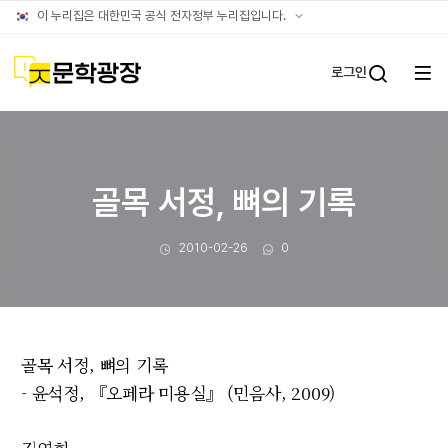
문장웹진
공식
이 누리집은 대한민국 공식 전자정부 누리집입니다.
누리집
확인방법
문학광장
로그인
전체
통합검
메뉴
열기
골목 서정, 뼈의 기록
작성일
댓글수
2010-02-26
0
골목 서정, 뼈의 기록
- 윤석정, 『오페라 미용실』 (민음사, 2009)