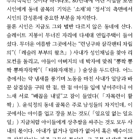
무의식적인 것이라 하더라도, 80년대에 어린 시절을 보낸
시인에게 동네 골목의 기억은 ‘소재’와 ‘정서’의 측면에서
시인의 감성론에 중요한 부분을 차지한다.
물론 시인은 지금도 그와 별반 다르지 않은 동네에 산다.
슬레이트 지붕이 무너진 자리에 다세대 연립주택이 들어
섰다. 무더운 여름밤 그곳에서는 “런닝구와 삼각팬티 차림
의”(「레슬러 부부의 왈츠」) 사내가 성인채널을 찾아 리
모컨을 돌리고, 아들이 아버지의 네 박자에 맞춰 “뽕짝 뽕
짝 뽕짜자작짝”(「타화자재천」) 술상을 두드린다. 어느
층에서는 약 냄새를 풍기며 노동을 마친 사내가 일당과 바
꾼 삼겹살을 구워 한 점, 한 점 아이들 입에 넣어주더니 어
느새 서로 “배꼽을 내밀”고 잠이 들었다(「자목련이 활
짝」). 윤석정의 동네 골목은 주로 남성들의 차지인데, 이
곳에서는 아이를 업고 장을 보는 것도(「일요일 없는 일요
일」) 지금처럼 아이들에게 상추쌈을 싸주는 것도 모두 사
내의 몫이다. 아내가 없거나 엄마가 없어서 혹은 백수이므