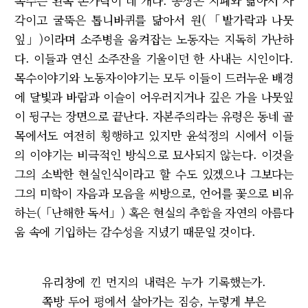
목수는 왼쪽 손가락이 네 개다. 공장은 지폐와 닮아서 사
각이고 굴뚝은 톱니바퀴를 닮아서 원(「발가락과 나뭇
잎」)이라며 소주병을 움켜잡는 노동자는 지독히 가난하
다. 이들과 연신 소주잔을 기울이던 한 사내는 시인이다.
목수이야기와 노동자이야기는 모두 이들이 드러누운 배경
에 달빛과 바람과 이슬이 어우러지거나 깊은 가을 나뭇잎
이 뒹구는 장면으로 끝난다. 자본주의라는 유령은 동네 골
목에서도 여전히 횡행하고 있지만 윤석정의 시에서 이들
의 이야기는 비극적인 방식으로 묘사되지 않는다. 이것을
그의 소박한 현실인식이라고 할 수도 있겠으나 그보다는
그의 미학이 자음과 모음을 씨방으로, 언어를 꽃으로 비유
하는(「난해한 독서」) 혹은 현실의 추함을 자연의 아름다
움 속에 기입하는 감수성을 지녔기 때문일 것이다.
유리창에 낀 먼지의 내력은 누가 기록했는가.
쪽방 두어 평에서 살아가는 짐승, 누렇게 부은