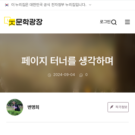
문장웹진
공식
이 누리집은 대한민국 공식 전자정부 누리집입니다.
누리집
확인방법
문학광장
로그인
전체
통합검
메뉴
열기
페이지 터너를 생각하며
작성일
댓글수
2024-09-04
0
변명희