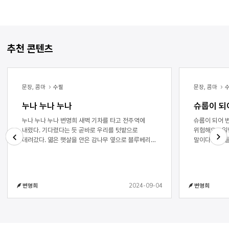
추천 콘텐츠
문장, 콤마
수필
문장, 콤마
누나 누나 누나
슈룹이 되
누나 누나 누나 변명희 새벽 기차를 타고 전주역에
슈룹이 되어 변명희 “저어~ 거기요, 조심하세요.
내렸다. 기다렸다는 듯 곧바로 우리를 텃밭으로
위험해요.” 일행 중 한 남자가 뛰어오더니 내게 던진
데려갔다. 엷은 햇살을 안은 감나무 옆으로 블루베리가
말이다. 친구
익어가고, 서둘러 핀 과꽃들도 반가운 손짓을 했다.
물에 빠질 수
Next
Previous
“누나, 이거 좀 먹어봐. 큰 놈이 맛있거든.”
‘무슨 간섭이
방아깨비처럼 겅중거리던 동생이 엄지손톱만큼이나
조신하게 걸었
굵은 블루베리 한 줌을 내밀었다. 우물우물 씹으며
했던 것일까. 1983년 겨울 어느 날, 그는 공식적인
2024-09-04
변명희
변명희
하늘을 보니 뭉게구름 한 쌍이 정답게 흘러가고
나의 ‘보호자’
있었다. 세 살 터울인 우리는 늘 손을 잡고 다녔다.
살면서부터는,
나란히 기찻길을 걸어 큰언니 집에도 가고, 라면이나
성(姓)을 붙여
건빵을 사러 점방에도 함께 다녔다. 동생이
심리적으로도 
자라면서부터는 자전거 뒷자리에 나를 태우고
혼자 할 수 