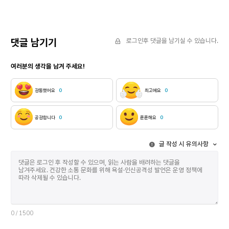
다니기도 했다. 마당에서 둘이 놀다가는, 해 질
언어소통의 어려
무렵이면 남쪽으로 난 토방에 오도카니 앉아 있곤
팩의 찬거리나
했다. 그런 때면 어디선가 “들어와 밥 먹어라.”
타고 다녀야 
부르시던 목소리가 들리는 것 같았다. 우리 오누이의
운전하는 것을
댓글 남기기
로그인후 댓글을 남기실 수 있습니다.
시선 저쪽 끝에 그렁그렁 매달린 엄마에 대해서는 둘이
운전을 해도 
다 말한 적이 없다. 그것은 살짝 건드리기만 해도
운전석에 앉는
여러분의 생각을 남겨 주세요!
터져버릴 것 같은 상처임을 그때도 알았다. 병석에
시절, 미국 
누워있던 엄마는 코흘리개인 우리를 두고 세상을
지도를 외워서
떠났다. 아직 엄마 품이 그립고 외로웠을 열 살배기
운전하면서도,
감동했어요
0
최고에요
0
동생을 이해하기에는 나도 철없는 아이였다. 엄마의
피로를 풀고는 다시
치마폭인 양 따라다니는 동생을 윽박질러 놓고는 몰래
길치이다 보니
친구 집에 가기도 했다. 어쩌다 손찌검으로 눈물을
스마트폰이 나
공감합니다
0
훈훈해요
0
쏟게 했던 기억은 금방 벤 생채기처럼 아팠다. 입시
지도를 그려주
준비를 하며 고등학교에 다닐 때였다. 내가 본 둥 만 둥
했다. 지금까
글 작성 시 유의사항
까칠하게 굴어도 동생은 아랑곳하지 않고 옆에 있었다.
본 적이 없다
서울로 올라와 대학을 다니면서는 내 일에 급급해
사고, 나는 뒤
동생을 돌아보지 않았다. 그 후로도 4년여간 외국에
태어나면서부터
나가 있었다. 가을이 깊어갈 무렵 우체통에서 뜻밖의
컴맹에다 기계
항공우편을 발견했다. ‘누나 누나 누나’라고 반듯하게
노심초사하는 
쓰여 있는 카세트테이프였다. 한눈에 동생의 필체임을
불평도 하며 
알 수 있었다. 결혼하고 멀리 떠나온 후로 잊고 지내던
태풍을 만났다. 그가 암 수술을 받게 되었다. 병
동생이 내 앞에 나타난 듯했다. 테이프를 든 손이
주는 보호자 
0
/ 1500
후들거렸다. ‘과꽃’ ‘오빠 생각’ ‘꽃밭에서’ 등의 노래가
그를 부축해주