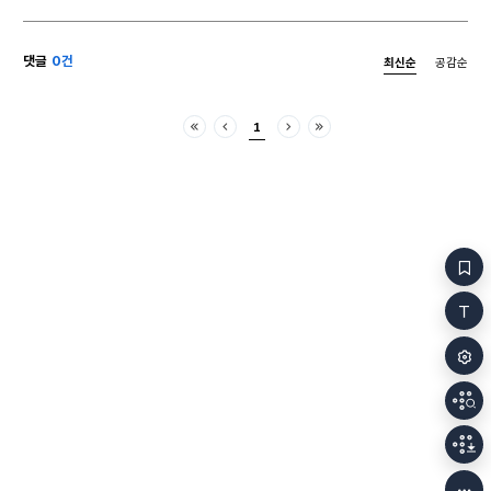
담겨 있었다. 2절이 흐를 때는 목이 메었다. ‘과꽃 예쁜
침상에서 잠을 
꽃을 들여다보면 꽃 속에 누나 얼굴 떠오릅니다.
걷는 그의 옆
시집간 지 온 삼 년 소식이 없는 누나가 가을이면 더
물이나 휴지를
댓글
0건
최신순
공감순
생각나요.’ 마디마디 귀를 후비는 노랫말은 함께
마찬가지였다.
노닥거리던 마당에서 동생이 훌쩍거리는 소리 같았다.
위세가 고목의
자주색 과꽃 뒤로 너울대던 나팔꽃도, 정답게 서 있던
퇴원하는 날에
1
해바라기도 아른거렸다. 엄마도 없는 어린 동생을 두고
보퉁이를 챙기
처음
이전
다음
마지막
떠나와 버렸다는 죄책감이 밀려왔다. 밥은 제대로 먹고
제자리로 돌아온 풍경
다녔을까, 사춘기는 어떻게 보냈을까, 혹시 등록금이
벌판을 달리고
필요한 건 아닐까···. ‘누나 누나 누나’라는 글자가
논들이 비단결
우렁우렁 메아리로 울렸다. 그리움이나 애틋함 같은
계획하며 내게는
상투적인 단어만으론 내 마음을 표현할 수 없었다.
일방적으로 추
그날 뜰에는 밤새 스산한 바람이 감잎을
보였다. 뜻밖
의사를 묻고,
번씩 번복하곤
무섭게 일사천