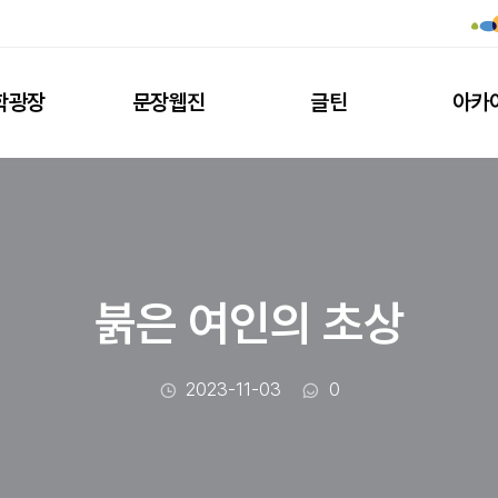
학광장
문장웹진
글틴
아카
붉은 여인의 초상
작성일
댓글수
2023-11-03
0