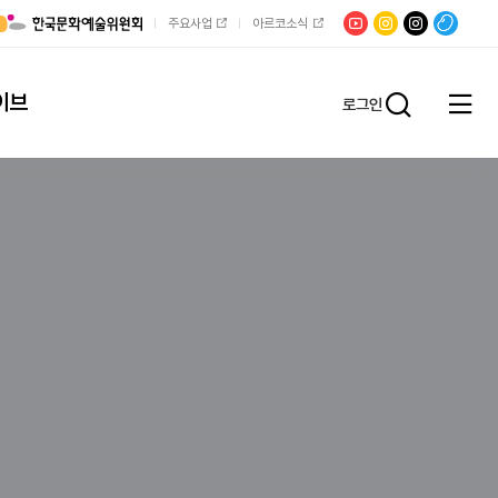
유튜브
문학광장
채널문장
팟빵
주요사업
아르코소식
인스타그램
인스타그램
이브
로그인
전체
통합검
메뉴
열기