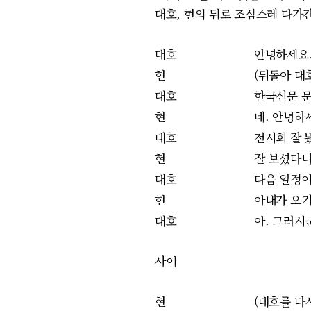
대호, 현의 뒤로 조심스레 다가
대호
안녕하세요.
현
(뒤돌아 대
대호
한국신문 
현
네. 안녕하
대호
전시회 잘 
현
잘 보셨다니
대호
다음 일정이
현
아내가 오기
대호
아. 그러시
사이
현
(대호를 다