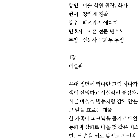
상인
미술 학원 원장, 화가
현서
강력계 경찰
상우
패션잡지 에디터
변호사
이혼 전문 변호사
부장
신문사 문화부 부장
1장
미술관
무대 정면에 커다란 그림 하나가
색이 선명하고 사실적인 풍경화
시골 마을을 병풍처럼 감싸 안
그 앞을 흐르는 개울
한 가족이 피크닉을 즐기고 애
동화책 삽화로 나올 것 같은 따
현, 두 손을 뒤로 맞잡고 자신의