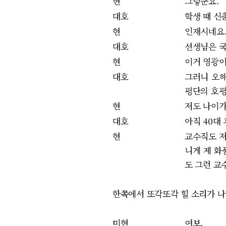
현
그렇군요.
대호
학생 때 
현
인재시네요
대호
선생님은 국
현
이거 영광
대호
그러니 오해
평단의 호평
현
저도 나이가
대호
아직 40대
현
교수직도 저
니게 제 화
도 그런 교
한쪽에서 또각또각 힐 소리가 나
미현
여보.