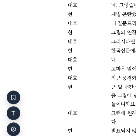
대호
네. 그렇습
현
제법 곤란했
대호
더 질문드리
현
그림의 연장
대호
그러시다면…
현
한국신문에서
대호
네.
현
고마운 일이
대호
최근 풍경화
현
근 일 년간
을 그림에 
들이니까요
대호
그런데 원래
다.
현
발표되지 않