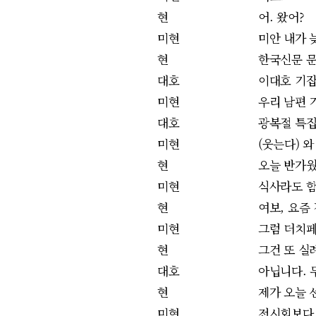
현
어. 왔어?
미현
미안 내가 늦
현
한국신문 
대호
이대호 기잡
미현
우리 남편 
대호
광복절 특집
미현
(웃는다) 
현
오늘 반가웠
미현
식사라도 
현
여보, 요즘
미현
그럼 더치페
현
그건 또 실
대호
아닙니다. 
현
제가 오늘 
미현
전시회보다 