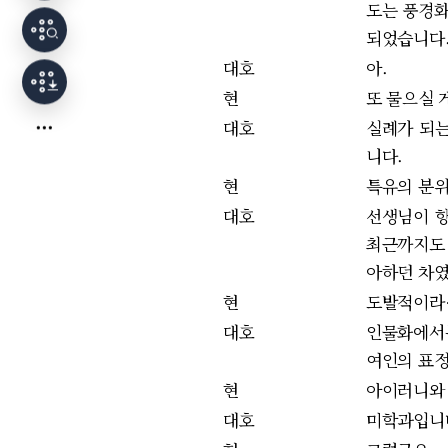
도는 풍경화
되었습니다
대호
아.
현
또 물으실 
대호
실례가 되는
니다.
현
특유의 분
대호
선생님이 항
최근까지도 
아하던 차였
현
도발적이라
대호
인물화에서는
여인의 표정
현
아이러니와
대호
미학과입니