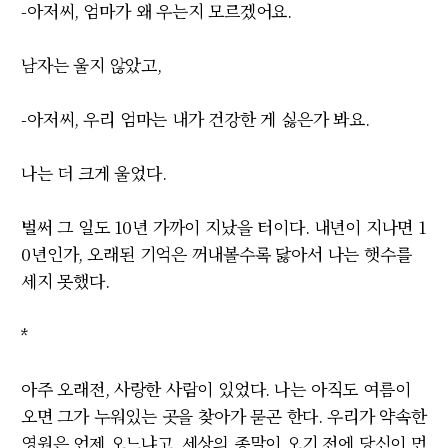
-
아저씨
,
엄마가 왜 우는지 모르겠어요
.
남자는 울지 않았고
,
-
아저씨
,
우리 엄마는 내가 건강한 게 싫은가 봐요
.
나는 더 크게 울었다
.
벌써 그 일도
10
년 가까이 지났을 터이다
.
내년이 지나면
1
0
년인가
,
오래된 기억은 꺼내볼수록 닳아서 나는 햇수를
세지 못했다
.
*
아주 오래전
,
사랑한 사람이 있었다
.
나는 아직도 여름이
오면 그가 누워있는 곳을 찾아가 묻곤 한다
.
우리가 약속한
영원은 언제 오느냐고
.
세상의 종말이 오기 전에 당신이 먼