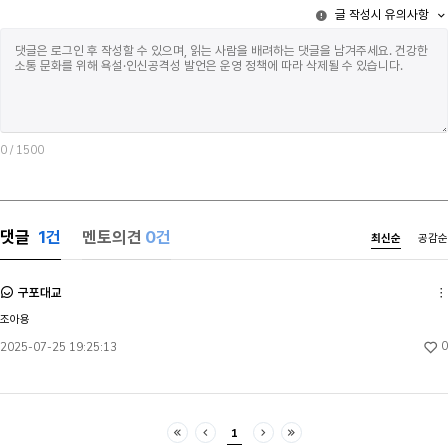
&rsquo; 시리즈, &lsquo;열혈사제&rsquo; 시리즈는
글 작성시 유의사항
채로. 그러니
개인과 개인을 넘어 현실 사회 문제도 건드리는
그리워하지만,
복수극이다. 따라서 &lsquo;열혈사제&rsquo;와
없는 것이다. - 바닷물에 잠기는 순간은 해선에게는 썩
&lsquo;모범택시&rsquo; 시리즈는 각종 사회 문제를
유쾌하지 않다
시리즈별로 이야기하여 그려낸다. 반면, &lsquo;
감각이며 새파
아내의 유혹&rsquo;은 구은재와 신애리 사이의
어딘가 현실과
관계에서 비롯되는 복수를 그려내고 있다. 이런
때문이다. 다
차이점은 각각 드라마의 결말까지도 영향을 미친다.
또한 그 이유에
0
/ 1500
김순옥의 &lsquo;아내의 유혹&rsquo;은 악역인
괴리감에는 어
신애리와 정교빈이 죽음으로서 죄에 대한 대가를
담겨있는 듯했
치르며 극이 마무리된다. 그러나 주인공인 구은재는
선 버디를 향
그들이 받은 벌을 보고도 행복해하지는 않는다.
끄덕인 준은 
구은재는 신애리에게 피해를 받은 피해자기도 하지만,
댓글
1
건
멘토의견
0건
최신순
공감순
그의 등 위를
그녀에게 신애리는 친구이자 가족이기 때문이다.
지나갔다. 해
그렇기에 복수의 성공이 결코 행복으로 직결되지는
가라앉았다. 
않는다. 역으로 한때 악역이었던 애리를 용서하는 등
구포대교
바닥은 몇 번
인간적인 면모를 보여주는 결말을 맺는다. 반면 사회
조아용
형형색색의 산
문제 해결을 위한 정의 실현으로 복수를 진행하는
밝히는 그곳에
&lsquo;모범택시&rsquo; 시리즈와 같은 드라마는
0
2025-07-25 19:25:13
움직이며 저마
무지개 운수라는 사회정의를 실현하는 집단이 사회
푸른 빛에 은
문제를 대표하는 사건을 해결하는 식으로 에피소드별
바다의 작은 
결말을 맺는다. 그 과정은 복수극과 복수 대행 서비스
자신들이 지나
안에 맞춰서 폭력적이고, 역지사지의 방식으로
1
가벼이 몸을 
진행되고 해결된다. 그 과정에서 시청자는 악인을
처음
이전
다음
마지막