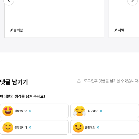
낯섦과 동시에
그렇다. 두 작품 모두 악인은 벌을 받고 선인은 복을
가득 찬다. 그
받는 결말이다. 이러한 구성 방식과 결말은 한국 근대
Next
Previous
부드러이 끌어
이전의 소설들 속에서 주를 이뤘다. 그러나 권선징악과
자비롭지 않다
인과응보는 한국 고전에만 등장하는 것이 아니다.
살아가는 생물
현재도 상업 소설인 웹소설, 상업 드라마, 상업 영화 등
송희찬
서벽
가라앉는 폐뿐
대중적인 이야기 플롯에서 자주 등장한다. 이는 일종의
반드시 번거로
모티프다. 이런 모티프는 시대에 따라 달라지기도 하고
열기를 빼앗기
유지되기도 한다. 그중 인과응보, 권선징악이라는
걸치는 것은 
모티프는 전 세대에 걸쳐 과거에서 현재까지 매체와
다음으로 애석
서술 방식을 변주하며 계속 나타난다. 특히 현대 한국
역설적으로, 
사회에서는 상업 드라마라는 이름으로 권선징악과
한다. 현실에
관련된 모티프가 자주 나타난다. 상업 드라마에서
우선 가라앉아
권선징악, 인과응보를 보여주는 드라마 중 일부는
메다는 순간 
복수라는 장르를 내세우기도 한다. 대표적인
댓글 남기기
로그인후 댓글을 남기실 수있습니다.
인간의 몫이며
작품으로는 다음과 같은 것이 있다. 김순옥의 &lsquo;
공기통을 매달
아내의 유혹&rsquo;, &lsquo;펜트하우스&rsquo;,
여러분의 생각을 남겨 주세요!
또한 바다를 
sbs 시리즈 드라마 &lsquo;모범택시&rsquo;,
그 모든 관문
&lsquo;열혈사제&rsquo; 등을 들 수 있다. 이런
된 듯한 기분
복수극도 개인에 이야기만을 하는 드라마와 개인을
감동했어요
0
최고에요
0
별반 다를 것
넘어 사회까지 유효한 메시지를 전달하는 드라마로
웃음과 함께 
나눌 수 있다. 이로 볼 때 김순옥의 &lsquo;아내의
버디를 향해 
유혹&rsquo;은 개인과 개인 사이의 복수로
공감합니다
0
훈훈해요
0
바다를 향해 
그려진다고 볼 수 있다. 반면 &lsquo;모범택시
단지 크게 부