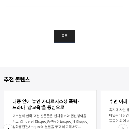
목록
추천 콘텐츠
대중 앞에 놓인 카타르시스성 폭력-
수면 아래
드라마 '참교육'을 중심으로
육지에 사는 
바닷물에 잠긴 순간 
대부분의 한국 고전 산문들은 인과응보와 권선징악을
등불이 되어 <1화> 육지에 터
띄고 있다. 당장 &lsquo;홍길동전&rsquo;과 &lsquo;
인간으로서는 
장화홍련전&rsquo;의 결말을 두고 비교해봐도