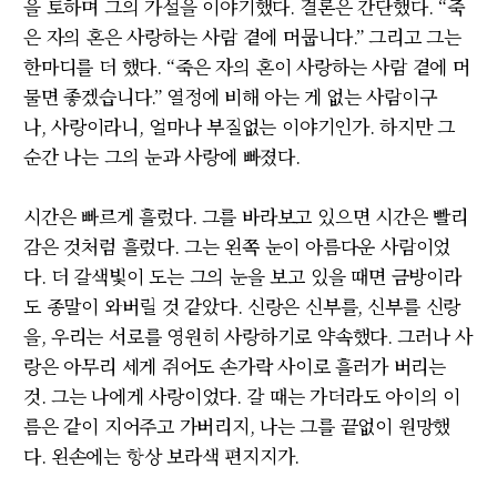
을 토하며 그의 가설을 이야기했다
.
결론은 간단했다
. “
죽
은 자의 혼은 사랑하는 사람 곁에 머뭅니다
.”
그리고 그는
한마디를 더 했다
. “
죽은 자의 혼이 사랑하는 사람 곁에 머
물면 좋겠습니다
.” 열정에 비해 아는 게 없는 사람이구
나,
사랑이라니
,
얼마나 부질없는 이야기인가
.
하지만 그
순간 나는 그의 눈과 사랑에 빠졌다
.
시간은 빠르게 흘렀다
.
그를 바라보고 있으면 시간은 빨리
감은 것처럼 흘렀다
.
그는 왼쪽 눈이 아름다운 사람이었
다
.
더 갈색빛이 도는 그의 눈을 보고 있을 때면 금방이라
도 종말이 와버릴 것 같았다
.
신랑은 신부를
,
신부를 신랑
을
,
우리는 서로를 영원히 사랑하기로 약속했다
.
그러나 사
랑은 아무리 세게 쥐어도 손가락 사이로 흘러가 버리는
것
.
그는 나에게 사랑이었다
.
갈 때는 가더라도 아이의 이
름은 같이 지어주고 가버리지
,
나는 그를 끝없이 원망했
다
.
왼손에는 항상 보라색 편지지가
.