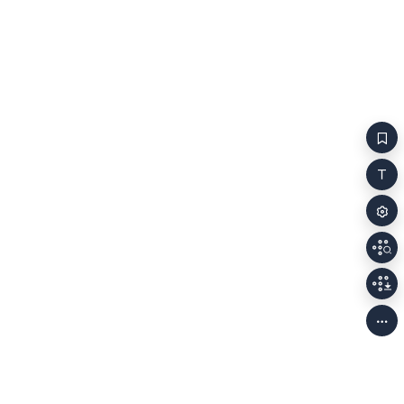
손짓했다. 해
폭력으로 제압하고 벌하는 모습을 보며 고양된 감정인
내면을 바라보
카타르시스를 느끼게 된다. 하지