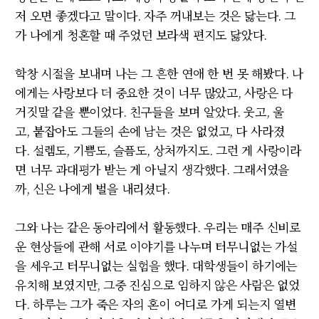
저 오면 좋겠다고 말이다
.
자주 꺼내보는 것은 닳는다
.
그
가 나에게 청혼할 때 주었던 보라색 편지도 닳았다
.
학창 시절을 보내며 나는 그 흔한 연애 한 번 못 해봤다
.
나
에게는 사랑보다 더 중요한 것이 너무 많았고
,
사랑은 다
거짓말 같을 뿐이었다
.
친구들을 보며 알았다
.
웃고
,
울
고
,
붙잡아도 그들의 손에 남는 것은 없었고
,
다 사라졌
다
.
설렘도
,
기쁨도
,
슬픔도
,
상처까지도
.
그런 게 사랑이라
면 너무 과대평가 받는 게 아닐지 생각했다
.
그래서였을
까
,
신은 나에게 벌을 내리셨다
.
그와 나는 같은 동아리에서 활동했다
.
우리는 매주 신비로
운 현상들에 관해 서로 이야기를 나누며 터무니없는 가설
을 세우고 터무니없는 실험을 했다
.
대학생들이 하기에는
유치해 보였지만
, 그중 진심으로 임하지 않은 사람은 없었
다
.
하루는 그가 죽은 자의 혼이 어디로 가게 되는지 열변