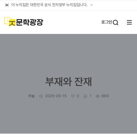
글틴
공식
이 누리집은 대한민국 공식 전자정부 누리집입니다.
누리집
확인방법
문학광장
로그인
전체
통합검
메뉴
열기
부재와 잔재
작성자
작성일
좋아요
댓글수
조회수
하늘
2025-05-15
0
1
869