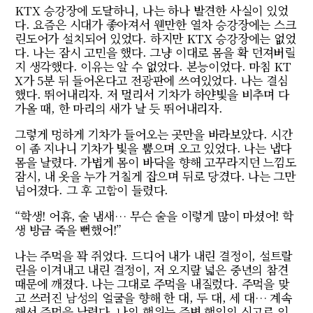
KTX 승강장에 도달하니, 나는 하나 발견한 사실이 있었
다. 요즘은 시대가 좋아져서 웬만한 열차 승강장에는 스크
린도어가 설치되어 있었다. 하지만 KTX 승강장에는 없었
다. 나는 잠시 고민을 했다. 그냥 이대로 몸을 확 던져버릴
지 생각했다. 이유는 알 수 없었다. 본능이었다. 마침 KT
X가 5분 뒤 들어온다고 전광판에 쓰여있었다. 나는 결심
했다. 뛰어내리자. 저 멀리서 기차가 하얀빛을 비추며 다
가올 때, 한 마리의 새가 날 듯 뛰어내리자.
그렇게 멍하게 기차가 들어오는 곳만을 바라보았다. 시간
이 좀 지나니 기차가 빛을 뿜으며 오고 있었다. 나는 냅다
몸을 날렸다. 가볍게 몸이 바닥을 향해 고꾸라지던 느낌도
잠시, 내 옷을 누가 거칠게 잡으며 뒤로 당겼다. 나는 그만
넘어졌다. 그 후 고함이 들렸다.
“학생! 어휴, 술 냄새… 무슨 술을 이렇게 많이 마셨어! 학
생 방금 죽을 뻔했어!”
나는 주먹을 꽉 쥐었다. 드디어 내가 내린 결정이, 설트랄
린을 이겨내고 내린 결정이, 저 오지랖 넓은 중년의 참견
때문에 깨졌다. 나는 그대로 주먹을 내질렀다. 주먹을 맞
고 쓰러진 남성의 얼굴을 향해 한 대, 두 대, 세 대… 계속
해서 주먹을 날렸다. 나의 행위는 주변 행인의 신고로 인