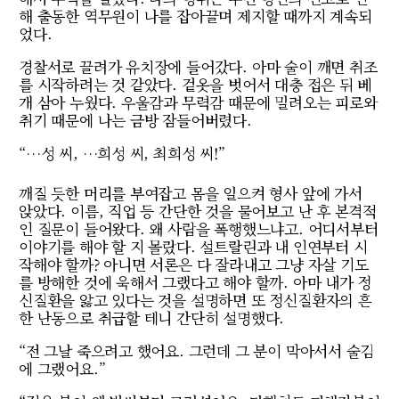
해 출동한 역무원이 나를 잡아끌며 제지할 때까지 계속되
었다.
경찰서로 끌려가 유치장에 들어갔다. 아마 술이 깨면 취조
를 시작하려는 것 같았다. 겉옷을 벗어서 대충 접은 뒤 베
개 삼아 누웠다. 우울감과 무력감 때문에 밀려오는 피로와
취기 때문에 나는 금방 잠들어버렸다.
“…성 씨, …희성 씨, 최희성 씨!”
깨질 듯한 머리를 부여잡고 몸을 일으켜 형사 앞에 가서
앉았다. 이름, 직업 등 간단한 것을 물어보고 난 후 본격적
인 질문이 들어왔다. 왜 사람을 폭행했느냐고. 어디서부터
이야기를 해야 할 지 몰랐다. 설트랄린과 내 인연부터 시
작해야 할까? 아니면 서론은 다 잘라내고 그냥 자살 기도
를 방해한 것에 욱해서 그랬다고 해야 할까. 아마 내가 정
신질환을 앓고 있다는 것을 설명하면 또 정신질환자의 흔
한 난동으로 취급할 테니 간단히 설명했다.
“전 그날 죽으려고 했어요. 그런데 그 분이 막아서서 술김
에 그랬어요.”