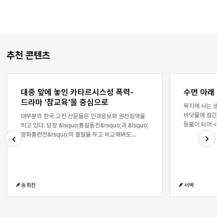
추천 콘텐츠
대중 앞에 놓인 카타르시스성 폭력-
수면 아래
드라마 '참교육'을 중심으로
육지에 사는 
바닷물에 잠긴 순간 
대부분의 한국 고전 산문들은 인과응보와 권선징악을
등불이 되어 <1화> 육지에 터
띄고 있다. 당장 &lsquo;홍길동전&rsquo;과 &lsquo;
인간으로서는 
장화홍련전&rsquo;의 결말을 두고 비교해봐도
낯섦과 동시에
그렇다. 두 작품 모두 악인은 벌을 받고 선인은 복을
가득 찬다. 그
받는 결말이다. 이러한 구성 방식과 결말은 한국 근대
Next
Previous
부드러이 끌어
이전의 소설들 속에서 주를 이뤘다. 그러나 권선징악과
자비롭지 않다
인과응보는 한국 고전에만 등장하는 것이 아니다.
살아가는 생물
현재도 상업 소설인 웹소설, 상업 드라마, 상업 영화 등
송희찬
서벽
가라앉는 폐뿐
대중적인 이야기 플롯에서 자주 등장한다. 이는 일종의
반드시 번거로
모티프다. 이런 모티프는 시대에 따라 달라지기도 하고
열기를 빼앗기
유지되기도 한다. 그중 인과응보, 권선징악이라는
걸치는 것은 