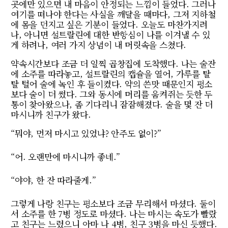
곳에만 있으면 내 마음이 안정되는 느낌이 들었다. 그러나
여기를 떠나야 한다는 사실을 깨달을 때마다, 그저 지하철
에 몸을 던지고 싶은 기분이 들었다. 오늘도 마찬가지려
나, 아니면 설트랄린에 대한 반항심이 나를 이겨낼 수 있
게 하려나, 여러 가지 상념이 내 머릿속을 스쳤다.
약속시간보다 조금 더 일찍 곱창집에 도착했다. 나는 술잔
에 소주를 따라놓고, 설트랄린의 캡슐을 열어, 가루를 탈
탈 털어 술에 녹인 후 들이켰다. 약의 쓴맛 때문인지 평소
보다 술이 더 썼다. 그와 동시에 머리를 움켜쥐는 듯한 두
통이 찾아왔으나, 좀 기다리니 잠잠해졌다. 술을 몇 잔 더
마시니까 친구가 왔다.
“뭐야, 먼저 마시고 있었냐? 안주도 없이?”
“어. 오랜만에 마시니까 좋네.”
“야야, 한 잔 따라줄게.”
그렇게 나랑 친구는 평소보다 조금 무리해서 마셨다. 둘이
서 소주를 한 7병 정도로 마셨다. 나는 마시는 속도가 빨랐
고 친구는 느렸으니 아마 나 4병, 친구 3병을 마신 듯했다.