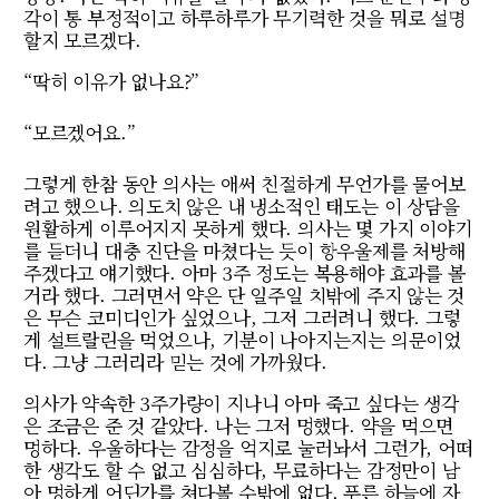
각이 통 부정적이고 하루하루가 무기력한 것을 뭐로 설명
할지 모르겠다.
“딱히 이유가 없나요?”
“모르겠어요.”
그렇게 한참 동안 의사는 애써 친절하게 무언가를 물어보
려고 했으나. 의도치 않은 내 냉소적인 태도는 이 상담을
원활하게 이루어지지 못하게 했다. 의사는 몇 가지 이야기
를 듣더니 대충 진단을 마쳤다는 듯이 항우울제를 처방해
주겠다고 얘기했다. 아마 3주 정도는 복용해야 효과를 볼
거라 했다. 그러면서 약은 단 일주일 치밖에 주지 않는 것
은 무슨 코미디인가 싶었으나, 그저 그러려니 했다. 그렇
게 설트랄린을 먹었으나, 기분이 나아지는지는 의문이었
다. 그냥 그러리라 믿는 것에 가까웠다.
의사가 약속한 3주가량이 지나니 아마 죽고 싶다는 생각
은 조금은 준 것 같았다. 나는 그저 멍했다. 약을 먹으면
멍하다. 우울하다는 감정을 억지로 눌러놔서 그런가, 어떠
한 생각도 할 수 없고 심심하다, 무료하다는 감정만이 남
아 멍하게 어딘가를 쳐다볼 수밖에 없다. 푸른 하늘에 자