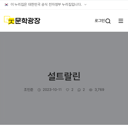
글틴
공식
이 누리집은 대한민국 공식 전자정부 누리집입니다.
누리집
확인방법
문학광장
로그인
전체
통합검
메뉴
열기
설트랄린
작성자
작성일
좋아요
댓글수
조회수
조민준
2023-10-11
2
2
3,769