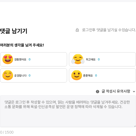
모티프는 전 세대에 걸쳐 과거에서 현재까지 매체와
다음으로 애석
서술 방식을 변주하며 계속 나타난다. 특히 현대 한국
역설적으로, 
사회에서는 상업 드라마라는 이름으로 권선징악과
한다. 현실에
관련된 모티프가 자주 나타난다. 상업 드라마에서
우선 가라앉아
권선징악, 인과응보를 보여주는 드라마 중 일부는
메다는 순간 
복수라는 장르를 내세우기도 한다. 대표적인
댓글 남기기
로그인후 댓글을 남기실 수있습니다.
인간의 몫이며
작품으로는 다음과 같은 것이 있다. 김순옥의 &lsquo;
공기통을 매달
아내의 유혹&rsquo;, &lsquo;펜트하우스&rsquo;,
여러분의 생각을 남겨 주세요!
또한 바다를 
sbs 시리즈 드라마 &lsquo;모범택시&rsquo;,
그 모든 관문
&lsquo;열혈사제&rsquo; 등을 들 수 있다. 이런
된 듯한 기분
복수극도 개인에 이야기만을 하는 드라마와 개인을
감동했어요
0
최고에요
0
별반 다를 것
넘어 사회까지 유효한 메시지를 전달하는 드라마로
웃음과 함께 
나눌 수 있다. 이로 볼 때 김순옥의 &lsquo;아내의
버디를 향해 
유혹&rsquo;은 개인과 개인 사이의 복수로
공감합니다
0
훈훈해요
0
바다를 향해 
그려진다고 볼 수 있다. 반면 &lsquo;모범택시
단지 크게 부
&rsquo; 시리즈, &lsquo;열혈사제&rsquo; 시리즈는
글 작성시 유의사항
채로. 그러니
개인과 개인을 넘어 현실 사회 문제도 건드리는
그리워하지만,
복수극이다. 따라서 &lsquo;열혈사제&rsquo;와
없는 것이다. - 바닷물에 잠기는 순간은 해선에게는 썩
&lsquo;모범택시&rsquo; 시리즈는 각종 사회 문제를
유쾌하지 않다
시리즈별로 이야기하여 그려낸다. 반면, &lsquo;
감각이며 새파
아내의 유혹&rsquo;은 구은재와 신애리 사이의
어딘가 현실과
관계에서 비롯되는 복수를 그려내고 있다. 이런
때문이다. 다
차이점은 각각 드라마의 결말까지도 영향을 미친다.
또한 그 이유에
0
/ 1500
김순옥의 &lsquo;아내의 유혹&rsquo;은 악역인