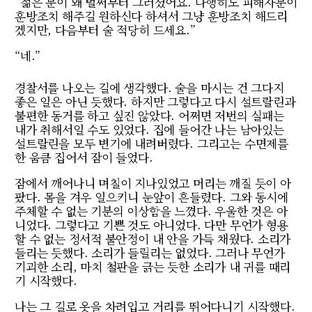
“젊은 분이 왜 벌써부터 그러셨어요. 다행히도 피해자분이
훈방조치 해주길 원하신다 하셔서 그냥 훈방조치 해드리
겠지만, 다음부터 술 적당히 드세요.”
“네.”
경찰서를 나오는 길에 생각했다. 술을 마시는 건 그다지
좋은 일은 아닌 듯했다. 하지만 그렇다고 다시 설트랄린과
불편한 동거를 하고 싶진 않았다. 어쩌면 저번의 실패는
내가 취해서일 수도 있었다. 집에 들어간 나는 남아있는
설트랄린을 모두 변기에 내려버렸다. 그리고는 수면제를
한 움큼 집어서 잠이 들었다.
잠에서 깨어나니 며칠이 지나있었고 머리는 깨질 듯이 아
팠다. 몸을 겨우 일으키니 눈앞이 흔들렸다. 그와 동시에
주체할 수 없는 기분의 이상함을 느꼈다. 우울한 것은 아
니었다. 그렇다고 기쁜 것도 아니었다. 다만 무언가 형용
할 수 없는 정서적 불안정이 내 안을 가득 채웠다. 소리가
들리는 듯했다. 소리가 들릴리는 없었다. 그러나 무언가
기괴한 소리, 마치 철판을 긁는 듯한 소리가 내 귀를 때리
기 시작했다.
나는 그 길로 옷을 차려입고 거리를 뛰어다니기 시작했다.