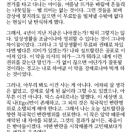
전거를 타고 다니는 아이들, 여름날 뜨거운 바람에 흔들리
는 나뭇잎들… 별 의미는 없는 것이다. 그런 것들을 보며
감상에 젖지라도 않으면 이 무료함을 떨쳐낼 수밖에 없다
는 현실이 날 탄식하게 했다.
그래서, 4년이 지난 지금은 나아졌는가? 딱히 그렇지는 않
다. 일상생활을 조금이나마 영위할 수 있다는 것이 그나마
차이점이었다. 그러나 그 일상생활이 무료와 권태로 차있
다면 별다른 의미가 있겠는가? 나와 설트랄린은 공포로 이
어져 있다. 이 약을 의사의 허가―그가 뭐라고 내게 이런
권위를 갖는단 말인가―가 없이 끊으면 어딘가가 잘못될
것이라는 경고는 나로 하여금 이 약을 강제로나마 먹게 하
는 것이었다.
그러나, 아무리 봐도 이건 사는 게 아니다. 어차피 살 생각
은 없었고, 강제로 살게 된 삶이라 그럴 수도 있겠으나, 아
무튼 이건 아니다. 막스 슈티르너는 말했다, 이 세상엔 오
직 나(Ego)만이 존재하고, 그 외의 것은 적극적인 반란행
위로 소멸되게 해야 한다고. 그래서 나는 오늘 설트랄린을
향한 적극적인 반란행위를 선포한다. 이 작은 알약 때문에
제약된 내 자아를 되찾고, 그것의 결과가 삶이든, 죽음이
든 받아들이겠다. 어떤 반란을 시작해볼까 고민해보다가
든 생각은 음주였다.