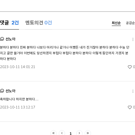
괴리감에는 어
신애리와 정교빈이 죽음으로서 죄에 대한 대가를
담겨있는 듯했
치르며 극이 마무리된다. 그러나 주인공인 구은재는
선 버디를 향
그들이 받은 벌을 보고도 행복해하지는 않는다.
끄덕인 준은 
구은재는 신애리에게 피해를 받은 피해자기도 하지만,
댓글
2
건
멘토의견
0건
최신순
공감순
그의 등 위를
그녀에게 신애리는 친구이자 가족이기 때문이다.
지나갔다. 해
그렇기에 복수의 성공이 결코 행복으로 직결되지는
가라앉았다. 
않는다. 역으로 한때 악역이었던 애리를 용서하는 등
선노아
바닥은 몇 번
인간적인 면모를 보여주는 결말을 맺는다. 반면 사회
분하다 분하다 진짜 분하다 나보다 어리거나 같거나 어쨌든 내가 진거잖아 분하다 분하다 수능 던
형형색색의 산
문제 해결을 위한 정의 실현으로 복수를 진행하는
지고 글만 쓸거야 이번에도 당선하겠지 부럽다 부럽다 분하다 분하다 이렇게 등단까지 가겠지 분
밝히는 그곳에
&lsquo;모범택시&rsquo; 시리즈와 같은 드라마는
하다 분하다
움직이며 저마
무지개 운수라는 사회정의를 실현하는 집단이 사회
푸른 빛에 은
문제를 대표하는 사건을 해결하는 식으로 에피소드별
0
2023-10-11 14:01:21
바다의 작은 
결말을 맺는다. 그 과정은 복수극과 복수 대행 서비스
자신들이 지나
안에 맞춰서 폭력적이고, 역지사지의 방식으로
가벼이 몸을 
진행되고 해결된다. 그 과정에서 시청자는 악인을
손짓했다. 해
폭력으로 제압하고 벌하는 모습을 보며 고양된 감정인
선노아
내면을 바라보
카타르시스를 느끼게 된다. 하지
축하합니다 하지만 분하다....
0
2023-10-11 13:12:17
1