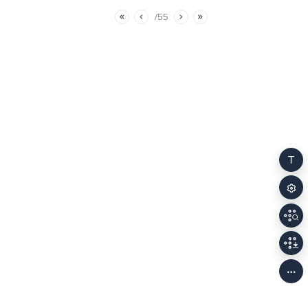
55
처음
이전
다음
마지막