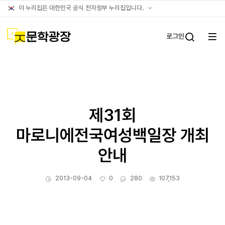
문학광장누리집
공식
이 누리집은 대한민국 공식 전자정부 누리집입니다.
(대표)
누리집
확인방법
문학광장
로그인
전체
통합검
메뉴
열기
제31회
마로니에전국여성백일장 개최
안내
작성일
좋아요
댓글수
조회수
2013-09-04
0
280
107,153