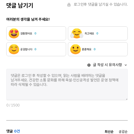
그다음 날부터였다. 이사비에
일이 잦아 목이 뻐근하다.
댓글 남기기
로그인후 댓글을 남기실 수 있습니다.
용돈까지 얹어 주며 고맙다던
뒤에 있던 누군가가 짜증을
어머니에게서 분실 신고가
내며, 잠시 멈춰 선 이보의
여러분의 생각을 남겨 주세요!
잇따랐으니까. 어머니는 찾는
등을 밀치고 지나간다. 아이와
게 안 보인다 싶으면 곧장
아이의 엄마도 다시 걸음을
산호에게 연락해 도움을
재촉한다. 광장을 가로지르던
감동했어요
0
최고에요
0
청하는 모양이었다. 포장
즈음 주미에게서 메시지가
이사이긴 했으나 애초에 남이
온다. 열차를 탔느냐는
정리해 줄 수 있는 성격의
물음이다. 이보는 나중에
공감합니다
0
훈훈해요
0
살림이 아니어서 일단 되는
답장하기로 한다. 예매한
대로 욱여넣게 됐는데, 어머니
열차는 놓쳐 버렸다. 도로가
글 작성 시 유의사항
입장에서는 뭐가 어디에
군데군데 통제되어 여기까지
어떻게 들어 있는지를 몰라
걸어 오느라 시간이 오래
애먹는 상황이었다. 어제는
걸렸다. 어제 주미는 가족과
슈퍼집 여자가 선물해
함께 열차를 타고 친척이 사는
주었다는 산토리니 마그넷,
지역으로 갔다. 그리고 이보는
그제는 십수 년 전 외상 대신
주미가 있는 곳으로 간다.
받았다는 시바스 리갈 양주 세
이보에게 친구는 주미뿐이다.
병, 엊그제는 당장 입으려고
다른 친구들은 하나둘
0
/ 1500
보자기에 따로 싸 둔 여름
사라졌기 때문이다. 이보는
옷가지. 산호는 손가락을 접어
이따금 주미를 찾는다. 전화를
가며 분실 품목을 열거하더니,
걸고, 만나자고 하고, 딱히 할
지난 엿새 동안 단 하루도
일이 없는데도 같이 시간을
댓글
0건
최신순
공감순
그냥 넘어간 날이 없다며 질린
보낸다. 두 사람은 스무 살에