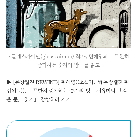
- 글래스카이만(glasscaiman) 작가, 편혜영의 「무한히
증가하는 숫자의 방」를 읽고
▶ [문장웹진 REWIND] 편혜영((소설가, 前 문장웹진 편
집위원)), 「무한히 증가하는 숫자의 방 – 서유미의 「검
은 문」 읽기」 감상하러 가기