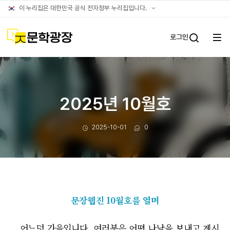
문장웹진
공식
이 누리집은 대한민국 공식 전자정부 누리집입니다.
누리집
확인방법
문학광장
로그인
전체
통합검
메뉴
열기
2025년 10월호
작성일
댓글수
2025-10-01
0
문장웹진 10월호를 열며
어느덧 가을입니다. 여러분은 어떤 나날을 보내고 계시