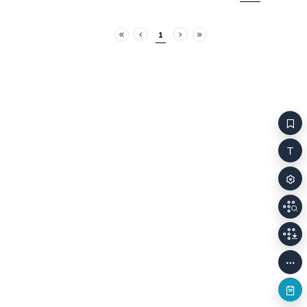
것 같은 표정을 지어 보인다.
만나 십오 년을 알고 지냈다.
그러고는 다행히 오늘 신고
나이가 들며 달라진 점도
1
건을 제외하고는 전부
있지만 어쨌든 만나면 편하게
처음
이전
다음
마지막
찾았다며 안도한다. 오늘은
이야기를 나눈다. 그런데
뭔데? 신발. 신발? 어, 어머니
이보와 달리 주미는 다른
운동화. 한뫼가 사 준 거라
친구들이 있다. 무엇보다
아낀다고 몇 번 신지도 않은
가족과 무척 끈끈하다. 그것이
건데 아무래도 그 집에 두고
이보는 언제나 신기하고,
온 것 같다고. 혹시 모르니
부럽다. 잠시 후, 하늘에서
시간 날 때 가서 확인해 줄 수
붉은 방울이 두둥실 날아오듯
있느냐고. 너무하시네. 그지,
떨어진다. 자두 크기의 붉은
너무하시지. 산호는 두 해 전
방울은 비눗방울 모양으로
애인인 영근 씨와 함께 이사
둥글고 윤이 난다. 곧 광장에
일을 시작했는데, 주로
있는 모두가 어수선하게
대학생과 사회 초년생 같은
흩어진다. 이보도 사람들이
소형 가구를 전문으로 하는
달아나는 방향을 따라 뛴다.
업체이나 요즘에는 팀을 짜 큰
캐리어 바퀴가 덜커덩거리며
이사도 척척 해내는 중이다.
어긋난다. 얼마 안 가 이보는
단골도 적지 않고 주력 플랫폼
뒤를 돌아본다. 약 50미터
평점 또한 5점 만점에
떨어진 곳에서 붉은 방울이 한
4.98점을 기록하고 있어
남자의 머리 위로 내려앉는다.
이제는 웬만큼 자리를 잡은 것
방울이 터지고, 이보는 남자와
같다는 게 산호의 자평이다.
그 주변 사람들이 한순간에