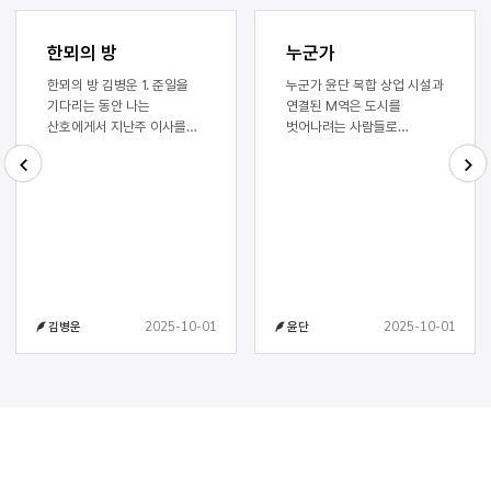
한뫼의 방
누군가
한뫼의 방 김병운 1. 준일을
누군가 윤단 복합 상업 시설과
기다리는 동안 나는
연결된 M역은 도시를
산호에게서 지난주 이사를
벗어나려는 사람들로
마친 한뫼 어머니 얘기를
가득하다. 날씨는 덥고,
듣는다. 삼십삼 년 가까이
광장은 소란스럽다. 이보는
한집에서 꾸려 온 살림을
보도를 건너 역 앞 광장에
prev
next
옮기는 것이라 짐이
들어선다. 사람들과 부딪히지
어마무시했다고, 웬만큼
않게 캐리어를 가까이
추리고 나누고 버렸는데도
끌어당긴다. 이보 앞에서 걷던
많아서 결국 1.5톤 트럭 다섯
여자아이가 문득 걸음을
대가 동원되었다고 하는데,
멈추고 위를 올려다본다.
잘은 몰라도 보통 일은
엄마, 하늘이 너무 가까워.
2025-10-01
2025-10-01
김병운
윤단
아니었겠구나 싶다. 산호에
아이의 엄마는 아이의 손을
따르면 이사 당일은
잡아끈다. 하늘에는 낮게 깔린
순조로웠다. 오후에 비 예보가
잿빛 구름이 무거운 이불처럼
있었으나 날씨는 줄곧
드리워져 있다. 이보는
흐리기만 했고, 이주 일자
그러게, 하고 속으로
막바지까지 버티느라 마음이
대답한다. 그러고 보니 며칠
편치 않았을 텐데도 어머니는
전보다 가까워진 것도 같다.
의외로 담담했다. 문제는
최근 들어 하늘을 올려다보는