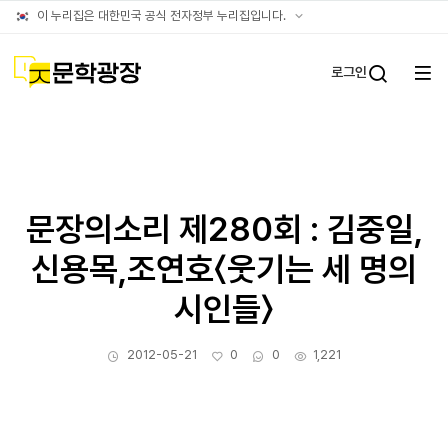
문학광장누리집
공식
이 누리집은 대한민국 공식 전자정부 누리집입니다.
(대표)
누리집
확인방법
문학광장
로그인
전체
통합검
메뉴
열기
문장의소리 제280회 : 김중일,
신용목,조연호〈웃기는 세 명의
시인들〉
작성일
좋아요
댓글수
조회수
2012-05-21
0
0
1,221