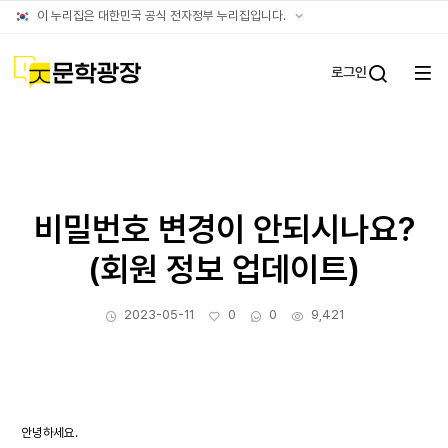
문학광장누리집
공식
이 누리집은 대한민국 공식 전자정부 누리집입니다.
(대표)
누리집
확인방법
문학광장
로그인
전체
통합검
메뉴
열기
비밀번호 변경이 안되시나요?
(회원 정보 업데이트)
작성일
좋아요
댓글수
조회수
2023-05-11
0
0
9,421
안녕하세요.