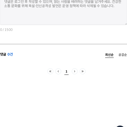
0
/ 1500
댓글
0건
최신순
공감순
1
처음
이전
다음
마지막