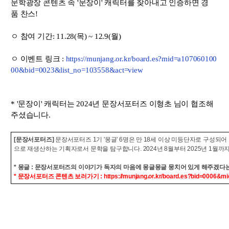
문학광장
콘텐츠
속
'문장이'
캐릭터를
찾아내고
인증하면
경
품
찬스!
ㅇ
참여
기간:
11.28(목)
~
12.9(월)
ㅇ 이벤트 링크 :
https://munjang.or.kr/board.es?mid=a107060100
00&bid=0023&list_no=103558&act=view
* '문장이' 캐릭터는 2024년 문장서포터즈 이형초 님이 협조해
주셨습니다.
[문장서포터즈]
문장서포터즈 1기 '몽글' 6명은 만 18세 이상 미등단자로 구성되
으로 재생산하는 기획자로서 문학을 탐구합니다. 2024년 8월부터 2025년 1월
* 몽글 : 문장서포터즈의 이야기가 독자의 마음에 몽글몽글 뭉치어 있게 해주겠다
* 문장서포터즈 콘텐츠 보러가기 :
https://munjang.or.kr/board.es?bid=0006&