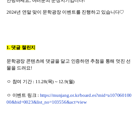
안녕하세요, 여러분의
문장지기입니다!
2024년 연말 맞이 문학광장 이벤트를 진행하고 있습니다♡
1.
댓글
챌린지
문학광장
콘텐츠에
댓글을
달고
인증하면
추첨을
통해
멋진
선
물을
드려요!
ㅇ
참여
기간 :
11.28(목)
~
12.9(월)
ㅇ 이벤트 링크 :
https://munjang.or.kr/board.es?mid=a107060100
00&bid=0023&list_no=103556&act=view