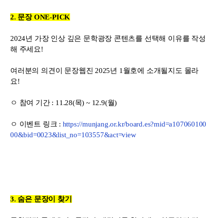
2.
문장
ONE-PICK
2024년
가장
인상
깊은
문학광장
콘텐츠를
선택해
이유를
작성
해
주세요!
여러분의
의견이
문장웹진
2025년
1월호에
소개될지도
몰라
요!
ㅇ
참여
기간 :
11.28(목)
~
12.9(월)
ㅇ 이벤트 링크 :
https://munjang.or.kr/board.es?mid=a107060100
00&bid=0023&list_no=103557&act=view
3.
숨은
문장이
찾기