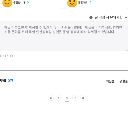
공감합니다
0
훈훈해요
0
글 작성 시 유의사항
0
/ 1500
댓글
0건
최신순
공감순
1
처음
이전
다음
마지막