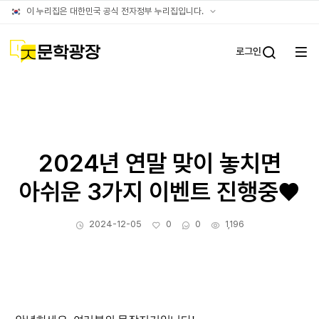
문학광장누리집
공식
이 누리집은 대한민국 공식 전자정부 누리집입니다.
(대표)
누리집
확인방법
문학광장
로그인
전체
통합검
메뉴
열기
2024년 연말 맞이 놓치면
아쉬운 3가지 이벤트 진행중♥
작성일
좋아요
댓글수
조회수
2024-12-05
0
0
1,196