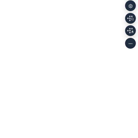
개인정보처리방침
저작권정책
이용안내
Family Sites
(58326) 전남광주통합특별시 나주시 빛가람로 640 (빛가람동 352)
한국문화예술위원회 대표전화
061-900-2100, 2200
사업자등록번호 208-82-