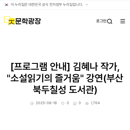
문학광장누리집
공식
이 누리집은 대한민국 공식 전자정부 누리집입니다.
(대표)
누리집
확인방법
문학광장
로그인
전체
통합검
메뉴
열기
[프로그램 안내] 김혜나 작가,
"소설읽기의 즐거움" 강연(부산
북두칠성 도서관)
작성일
좋아요
댓글수
조회수
2025-08-18
0
0
1,764