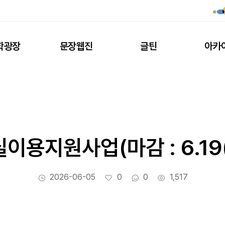
학광장
문장웹진
글틴
아카
이용지원사업(마감 : 6.19(
작성일
좋아요
댓글수
조회수
2026-06-05
0
0
1,517