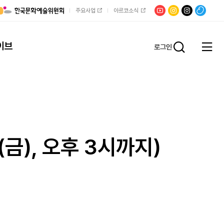
유튜브
문학광장
채널문장
팟빵
주요사업
아르코소식
인스타그램
인스타그램
이브
로그인
전체
통합검
메뉴
열기
금), 오후 3시까지)