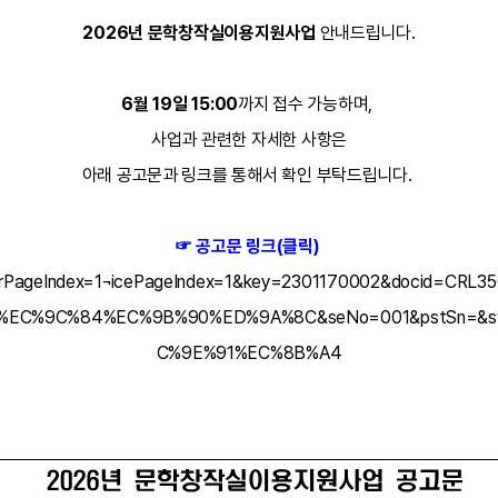
2026년 문학창작실이용지원사업
안내드립니다.
6월 19일 15:00
까지 접수 가능하며,
사업과 관련한 자세한 사항은
아래 공고문과 링크를 통해서 확인 부탁드립니다.
☞ 공고문 링크(클릭)
do?crawlerPageIndex=1¬icePageIndex=1&key=2301170002&doc
%EC%9C%84%EC%9B%90%ED%9A%8C&seNo=001&pstSn=&
C%9E%91%EC%8B%A4