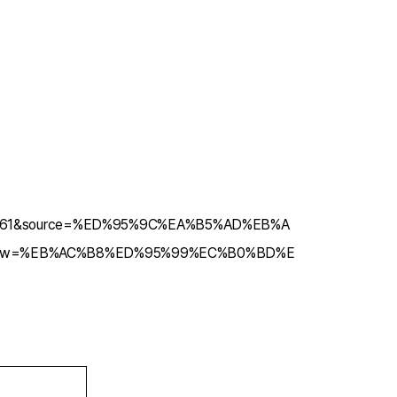
id=CRL3561&source=%ED%95%9C%EA%B5%AD%EB%A
sw=%EB%AC%B8%ED%95%99%EC%B0%BD%E