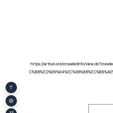
https://artnuri.or.kr/crawler/info/view.
C%B8%ED%99%94%EC%98%88%EC%88%A0