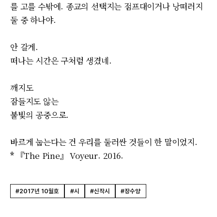
를 고를 수밖에. 종교의 선택지는 점프대이거나 낭떠러지
둘 중 하나야.
안 갈게.
떠나는 시간은 구처럼 생겼네.
깨지도
잠들지도 않는
불빛의 공중으로.
바르게 눕는다는 건 우리를 둘러싼 것들이 한 말이었지.
*
『The Pine』 Voyeur. 2016.
#2017년 10월호
#시
#신작시
#장수양