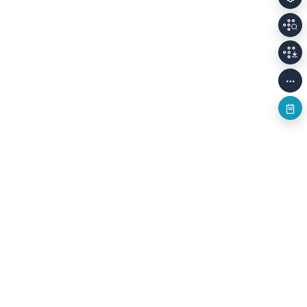
개인정보처리방침
저작권정책
이용안내
Family Sites
(58326) 전남광주통합특별시 나주시 빛가람로 640 (빛가람동 352)