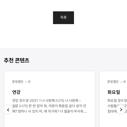
목록
추천 콘텐츠
문장웹진
시
문장웹진
시
연강
화요일
연강 장수양 2021. 1 너 사랑해 (나가) 너 사랑해 –
화요일 장수양 등에 들판을 문신했다 밤에도 일
질문 (나가) 한 번 잡아 줘. 야경이 볶음밥 같다 생각 안
사람들이 그곳
해? 멍하니 서 있지 마. 왜 차가워? 너 얼굴이 무서워.
침대에 엎드렸
누구 하나 없앨 것 같아. 내가 제일 좋아하는 시인, 예를
드리웠다 사람
Next
Previous
들면 너 같은 이 터널엔 아무도 없다. 출구로 야경이
고요한 목소리