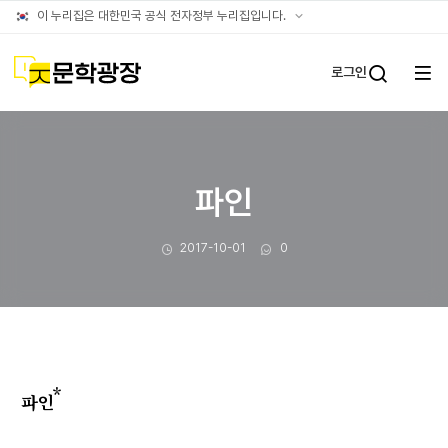
문장웹진
공식
이 누리집은 대한민국 공식 전자정부 누리집입니다.
누리집
확인방법
문학광장
로그인
전체
통합검
메뉴
열기
파인
작성일
댓글수
2017-10-01
0
*
파인