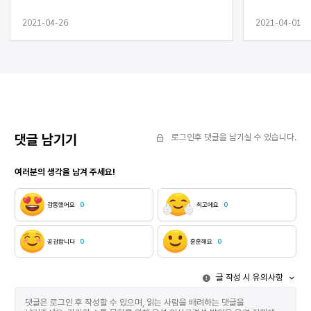
보인다. 내 것은 아니지. 혼자다. 낮에 여기서 강의가
미소 지었다 
있다. 내용은 무섭다. 겁 없는 사람들이 가득 차서
문신사가 자리
2021-04-26
2021-04-01
듣는다. 발밑에 웅덩이가 괸다. 녹말이 서린 수면 위로
재미있어서 나
하얀 머리가 올라온다. 몸체까지 이쪽으로 길게 내밀어
수 없는 말이 
오는데. 하나도 무섭지 않다. 오히려 그가 날
하루는 살아 
무서워하지 않을까. 난 화장한다. 두 번. 한 번. 됐다.
내일 이곳에 
나를 무서워하지 않는 것으로 판명되었다. 세 번. 또
용서하세요” 
화장한다. 맞은편 얼굴로 난 날 이해하는 표정 짓는다.
오지 않았다 
멋진 일이 두 번. 한 번. 일어났다. 이제 없다. 여기 온
설치했다 언제든
것 맞아 (진짜 맞아) 여기 온 것 맞아 – 질문 (비 내린
나는 그 사람
날의 물방울 수만큼 네가 맞으리라 생각해) 넌 천재야
때에도 내 뒤
댓글 남기기
로그인후 댓글을 남기실 수 있습니다.
또 얼굴도 죽여줘 사람으로 만든 뱀이 터널을 지난다
문신사의 불안
다들 터널을 만들지 않았다고 한다 몸속의 피가 가늘듯
이룬 도안처럼
여러분의 생각을 남겨 주세요!
이것도 누굴 살게 할 테야 믿어 가득 차면 불 꺼지고 불
나의 들판에 
꺼지면 뭘 만진다 목소릴 만져 여기 있으라 해 매일
납작한 베개를
있기 위해 조깅로를 달리는 너를 너라도 알아줘 매일
물었다 점점 
감동했어요
0
최고에요
0
이 터널을 지날 테니 사람 한 번의 불빛 살결 녹을 만큼
없는 통증으로
밝다 오랜 못 잊는다 외로움을 아는 선생님의 얼굴은
불의 날개를 흔
학생들을 연민하고 있다 그러지 않으려고 교단 위에
“도저히” “저
공감합니다
0
훈훈해요
0
손을 얹으시네 그 위를 덮고 덮는 내 시 프린트 지하에
줘” 문신사는
사는 이들은 몸을 적셔야 밖으로 나오는데 수건도
물들어 가는 
글 작성 시 유의사항
선풍기도 없이 그들을 맞아야 하나 겨울 한 번의 낙엽
마른세수를 했
조각 수만큼 나는 잘못한다 그들 얼굴에 목소리에
재가 되어 흩
떨어뜨린다 터널은 길고 무섭다 한 번 잡아 줘 야경이
빠져나갔다 하늘