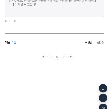
눈빛 같다 생각 안 해? 날씨가 서랍 같다 생각 안 해?
“너는 아무도
왜 차가워? 우리 다 안이야 입김에 성에 끼면 이제
본 적이 없었
손으로 써요 하트 그리죠 마음이 연약한 사람처럼 사랑
등의 빛깔을 
얘길 자주 할게요 이 시는 높임말로 끝나요 이제
내려가 기다리려고요 네가 쓸쓸히 터널 지날 때……
0
/ 1500
오늘 지금 한 번 두 번 다시 없으니, 무서워 마세요.
댓글
0건
최신순
공감순
1
처음
이전
다음
마지막