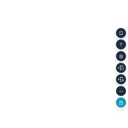
너무나 늙었고,/아무런
비현실적 사건과 대상에
소망도 없이 살기에는 너무나
집중한다면 환상이라 불러야
젊도다.”2) 이후 파우스트는
하겠지만, 나는 환상을 현실적
악마 메피스토펠레스와
사고방식으로 대하는
영혼을 담보로 계약을 하게
인물들의 태도까지 아울러
되고, 자신의 의지와 열망을
기이함이라 부르고자 한다.
현실에서 실행하는 삶을
앞서 말했듯 내가 「빨간 열매」
살아간다. 메피스토펠레스가
를 읽고 당황했던 것은 잠깐
파우스트를 제일 먼저 데리고
놀라고 마는 ‘나’
간 곳은 마녀의 부엌으로
때문이었으니 말이다. 하지만
그곳에서 파우스트의 육신을
내가 주목하려는 기이함은
열정으로 타오를 수 있는
앞서 말한 기이함과 다시 구분
젊음의 상태로 만들기
지어야 한다. 이유리 소설의
위해서이다. 가마솥에서 끓고
기이함은 독자에게 불편하고
있는 정체불명의 역겨운
해소될 수 없는 문제로 남지
액체와 신뢰하지 못할 마술이
않는다. 기이함은 인물들이
탐탁지 않았던 파우스트는
서로를 더 깊이 이해하게
젊음을 되찾기 위한 좀 더
해주는 촉매제이기 때문이다.
좋은 방법을
이유리의 소설이 따뜻함과
메피스토펠레스에게
발랄함을 전하는 주된
요구하고, 메피스토펠레스는
이유이며, 독자 역시 기쁨과
자신이 다른 책에서 읽은
편안함, 소설적 상상력이
자연요법을 소개한다. 좋아요!
빚어낸 즐거움을 맛볼 수
그건 돈도 안 들고, 의사나