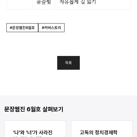
윤슬빛
자유롭게 길 잃기
#문장웹진6월호
#커버스토리
목록
문장웹진 6월호 살펴보기
‘나’와 ‘너’가 사라진
고독의 정치경제학