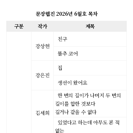
문장웹진 2026년 6월호 목차
구분
작가
제목
친구
강상헌
똘추 코어
집
강은진
생선이 왔어요
한 변의 길이가 나머지 두 변의
길이를 합한 것보다
길거나 같을 수 없다
김세희
있었다고 하는데 아무도 본 적
없는