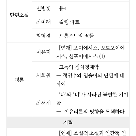
민병훈
용4
단편소설
최미래
킬링 파트
최형경
프롬프트의 딸들
[연재] 포이에시스, 오토포이에
이은지
시스, 심포이에시스 (1)
고독의 정치경제학
서희원
― 정영수와 임솔아의 단편에 대
평론
하여
‘나’와 ‘너’가 사라진 불편한 기이
최선재
함
― 이유리론의 방향을 모색하다
기획
[연재] 소설적 소설과 인간적 인