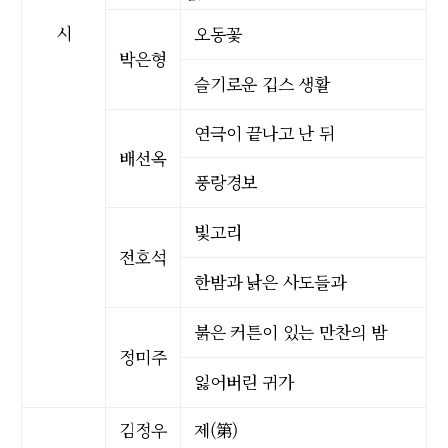
시
오동꽃
박은형
슬기로운 깁스 생활
연극이 끝나고 난 뒤
배선옥
풍랑경보
빛고리
전호석
한밤과 낡은 사도들과
붉은 커튼이 있는 만찬의 밤
정미주
잃어버린 귀가
김정우
제(第)