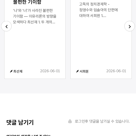
불편한 기이함
고독의 정치경제학 -
정영수와 임솔아의 단편에
‘나’와 ‘너’가 사라진 불편한
대하여 서희원 1.
기이함 ― 이유리론의 방향을
메피스토펠레스는 많은 것을
모색하다 최선재 1. 두 개의
말했다. 2025년
기이함 처음 이유리 작가의
아쿠타가와상을 수상한
소설을 읽은 건 등단작인
prev
next
스즈키 유이의 장편 『괴테는
「빨간 열매」(『브로콜리 펀치』,
모든 것을 말했다』에
문학과지성사)가 대학 전공
등장하는 괴테 연구자 히로바
수업에서 발췌되었던 때다.
도이치는 홍차 티백 꼬리표에
아버지의 화장한 뼛가루를
달린 하나의 문장을 읽고,
화분의 흙과 섞자 아버지가
그것이 평생 괴테를 연구한
나무의 몸으로 부활하고, 이웃
2026-06-01
2026-06-01
최선재
서희원
자신도 모르는 괴테의
남자의 어머니-나무와
문장이라는 것에 충격을
아버지가 결합하여 “빨갛고
받는다. 티백 문장의 진위와
작은 열매”(29쪽)를 낳는
출처를 찾던 도이치에게 젊은
이야기는 당시엔 어디서부터
연구자 스즈키는 이렇게
접근해야 할지 알 수 없는
말한다. “전 괴테가 모든 것을
수수께끼로 느껴졌다. 하지만
말했다고 생각하지 않습니다.
내가 정말 당황스럽고
한 인간이 모든 것을 말하기란
기이하게 여겼던 것은, 나무가
불가능하니까요. 그래도
된 아버지를 대하는 ‘나’의
댓글 남기기
로그인후 댓글을 남기실 수 있습니다.
괴테는 정말로 모든 것을
태도였다. “물.”이라고
말하려고 했구나, 그런 생각은
아버지가 말을 걸자 ‘나’는