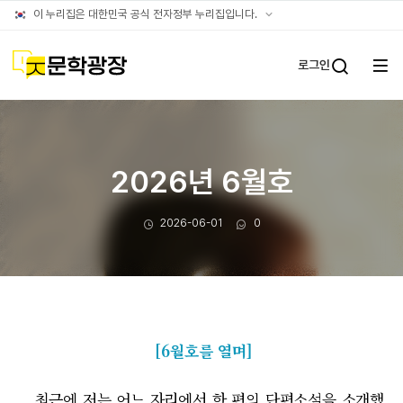
문장웹진
공식
이 누리집은 대한민국 공식 전자정부 누리집입니다.
누리집
확인방법
문학광장
로그인
전체
통합검
메뉴
열기
2026년 6월호
작성일
댓글수
2026-06-01
0
[6월호를 열며]
최근에 저는 어느 자리에서 한 편의 단편소설을 소개했