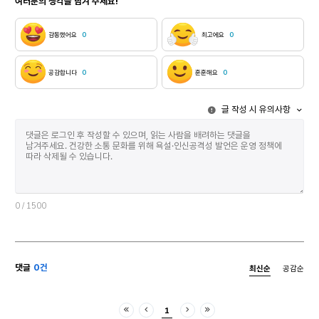
여러분의 생각을 남겨 주세요!
듭니다.”1) 스즈키에게 이러한
“깜짝 놀라 잠시 멍해졌다가
감탄을 이끌어낸 작품은
뭐야 이러면 살아 있을 때랑
괴테의 『파우스트』이다.
똑같잖아, 하고
감동했어요
0
최고에요
0
흥미롭게도 『파우스트』에는
투덜거리”(15쪽)기만 할
인간이 할 수 있는 모든 말이
뿐이니 말이다. 예상하지
담기진 않았지만 인생을
못했지만, 그렇다고 일어날 수
공감합니다
0
훈훈해요
0
살아가는 인간이라면 오래
없는 일은 아니라는 듯한
간직해도 좋을 의미 있는
천연덕스러움은 이유리
글 작성 시 유의사항
말들이 가득하다. 특히 고령화
소설을 다른 작가의 소설과
사회에 진입한 한국인이라면
구분 짓는 특징이다. 소설집
『파우스트』의 서사를
『브로콜리 펀치』의 해설에서
역노화와 건강, 죽음의 자기
소유정 평론가는 “환상과
결정권에 대한 일종의
현실의 경계가 허무맹랑하게
알레고리로 읽는 것도 가능할
느껴질 정도로 이유리의
것이다. 『파우스트』에서 삶의
소설에서 환상은 현실에 아주
열망을 잃은 학자 파우스트의
0
/ 1500
밀착되어 있다”1)고
정확한 나이는 알려져 있지
설명한다. 이것은 이유리
않다. 하지만 그의 학식과
소설의 독특한
절망, 즉 내면을 가득 채운
리얼리즘이기도 하며, 현실과
지적 충만, 육체와 재산의
매우 흡사한 세계에 환상이
댓글
0건
최신순
공감순
결핍을 통해 계산하면 대략
삽입되어 독자를 낯선 감각에
오십 대 이후로 추정이 된다.
빠뜨린다. 나는 이러한 특징을
파우스트는 이렇게 말한다.
‘환상’과 ‘기이함’ 중 어느
1
“나는 그저 놀기만 하기에는
처음
이전
다음
마지막
것으로 부를지 고민했다.2)