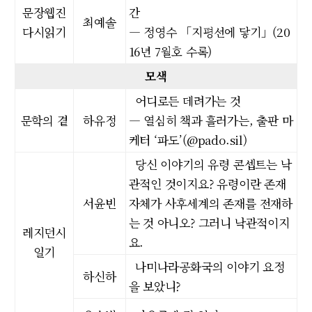
문장웹진
간
최예솔
다시읽기
― 정영수 「지평선에 닿기」(20
16년 7월호 수록)
모색
어디로든 데려가는 것
문학의 곁
하유정
― 열심히 책과 흘러가는, 출판 마
케터 ‘파도’(@pado.sil)
당신 이야기의 유령 콘셉트는 낙
관적인 것이지요? 유령이란 존재
서윤빈
자체가 사후세계의 존재를 전재하
는 것 아니오? 그러니 낙관적이지
레지던시
요.
일기
나미나라공화국의 이야기 요정
하신하
을 보았니?