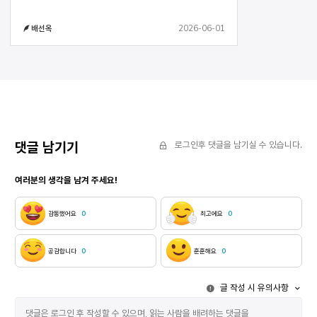
배를 팔았고 얼마 전엔 병실을 예약했다고 말하는 그가
증명사진 같다 한껏 설정 온도를 높인 온풍기에선
2026-06-01
배선옥
한여름의 공기가 뿜어져 나오는데 그의 어깨는 선착장
끝 바다에 반쯤 발을 담그고 선 가로등 같다
댓글 남기기
로그인후 댓글을 남기실 수 있습니다.
여러분의 생각을 남겨 주세요!
감동했어요
0
최고에요
0
공감합니다
0
훈훈해요
0
글 작성 시 유의사항