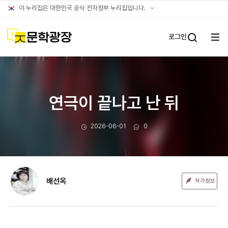
문장웹진
공식
이 누리집은 대한민국 공식 전자정부 누리집입니다.
누리집
확인방법
문학광장
로그인
전체
통합검
메뉴
열기
연극이 끝나고 난 뒤
작성일
댓글수
2026-06-01
0
배선옥