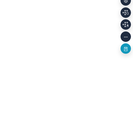
개인정보처리방침
저작권정책
이용안내
Family Sites
(58326) 전남광주통합특별시 나주시 빛가람로 640 (빛가람동 352)