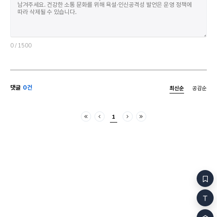
0
/ 1500
댓글
0건
최신순
공감순
1
처음
이전
다음
마지막