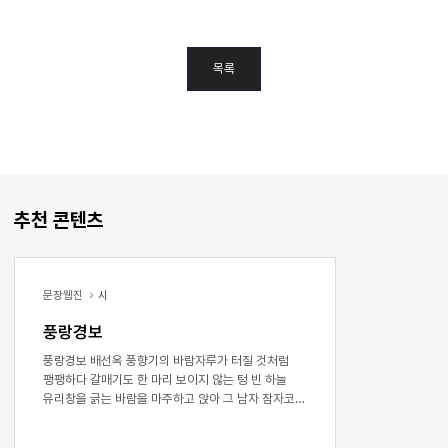
목록
추천 콘텐츠
문장웹진
시
풍랑경보
풍랑경보 배선옥 풍향기의 바람자루가 터질 것처럼
팽팽하다 갈매기도 한 마리 보이지 않는 텅 빈 하늘
유리창을 긁는 바람을 마주하고 앉아 그 남자 잠자코
바지락만 깐다 출입문엔 사흘 가게 문을 닫는다는
안내문이 붙었다 얼마 전엔 평생 손 익은 연장이었던