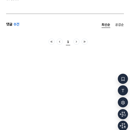
붙였다가 지워 버린다 죽죽 취소선을 긋는다 손가락이
붓도록 빤다 기억하고 싶은 추억이 떠오를 때까지
눈동자가 영문 없이 빛난다 별이 그러하듯이 아이는
거울 앞에 선다 가까이 다가간다 별빛이 미약하게
댓글
0건
최신순
공감순
방안을 드리운다 아이는 자기 자신에게서 가장 밝게
빛나는 것이 자신임을 깨닫는다 몸을 이리저리 털고
문질러도 절대 떨어지지 않는 것 그것은 아이의 가방에
1
들어가지 않는 첫 번째 비밀이다 누구도 방문을
처음
이전
다음
마지막
두드리지 않아서 아이는 자신을 두드린다 만지고
깨우고 논다 저마다의 별들이 그 장면을 자신이 품은
수억 개의 시간대로 내보낸다 여름 나라에서는 이상한
첫눈이 내리고 눈, 눈이라 말하기 시작한다