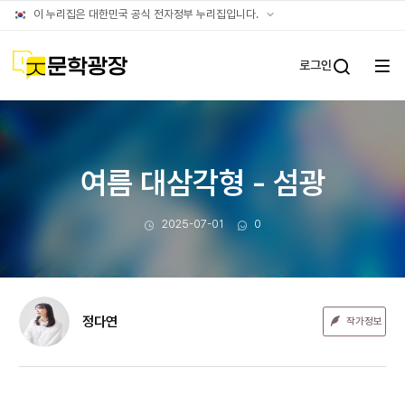
문장웹진
공식
이 누리집은 대한민국 공식 전자정부 누리집입니다.
누리집
확인방법
문학광장
로그인
전체
통합검
메뉴
열기
여름 대삼각형 - 섬광
작성일
댓글수
2025-07-01
0
정다연