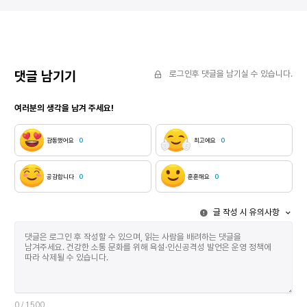
덮는다 사유를 덧씌우지 않고 이름짓기를 그만둔다
허락했습니다.
별들의 위치를 베끼지 않는다 각기 다른 조도를
시를 발견했습
기억하면서 부스러질 것 같은 과거의 필체와 접촉한다
읽고 책을 덮
⁑ 알타이르 16광년 다시 눈, 눈이다 남자는 설산을
남는 걸 원치
오른다 분명 누군가는 바보라 할 테지 길 잃기 좋은
다시는 꺼내 
이곳에 안내자도 없이 턱끝까지 숨이 차 폐 속까지 찬
시인이었고 이
댓글 남기기
로그인후 댓글을 남기실 수 있습니다.
공기가 들이찰 때 어쩐지 벌을 받는 것 같지만
싶지 않아.” 
상쾌하다 수지상결정눈 수지상결정눈 벨 듯이
여러분의 생각을 남겨 주세요!
날카롭지만 무엇도 베지 않는 그 윤곽을 훔치고 싶다
조부는 말했었지 눈에게 부끄럽다 눈이 다 봤다 그리고
눈이 덮었다 그 많은 구덩이를 피를 단호하게 조부의
감동했어요
0
최고에요
0
임종은 무엇 하나 미화시키지 못했지만 이 눈은 세상의
것들로 오염될 것 같지 않다 리셋할 수 있을 것 같다
어느 방향에 서 있어도 빛이 돌아오도록 설계된
공감합니다
0
훈훈해요
0
반사경처럼 손바닥에 눈이 도착한다 깨뜨린다
깨뜨린다 깨진다 그것을 눈이 지켜본다 ⁑ 베가
글 작성 시 유의사항
25광년 7세 아이는 문을 걸어 잠근다 책상 밑으로
들어가 머리칼을 푼다 손에는 유리구슬로 엮은
머리끈이 쥐어져 있다 아이는 그것을 가위로 자른다
무언가를 갖겠다는 것이 어떤 것을 절단하는 일이라는
걸 학습하면서 가방에 집어넣는다 안은 이미 조잡한
색색의 구슬들로 가득 차 있다 그것은 아이가 세상
모르게 탐낸 첫 번째 아름다움이다 아이는 혼자서 별을
바라본다 부모가 자신에게 그러했듯이 멋대로 이름을
0
/ 1500