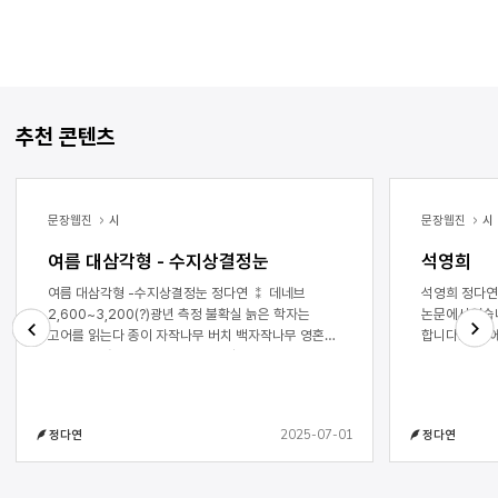
추천 콘텐츠
문장웹진
시
문장웹진
시
여름 대삼각형 - 수지상결정눈
석영희
여름 대삼각형 -수지상결정눈 정다연 ⁑ 데네브
석영희 정다연 석영희를 알게 된 건 
2,600~3,200(?)광년 측정 불확실 늙은 학자는
논문에서였습니
고어를 읽는다 종이 자작나무 버치 백자작나무 영혼이
합니다. 논문
날아가지 않게 뿌리로 감고 새 계절을 부르는 나무
그녀가 쓴 시
Next
Previous
학자는 눈을 감는다 어린 딸의 발목에 밴 민트 향처럼
있는 동안 시
잎이 수런거리고 디딘 발 아래 찬물이 고인다 사방은
작품은 소실되
은백색 숲 여름 곡식의 껍질처럼 눈이 내리고 눈,
시인이었고 저
2025-07-01
정다연
정다연
눈이라고 본 적도 밟아 본 적도 없는 먼 나라의 죽은
엄마의 삶을 
단어를 소리 내 발음한다 촛불이 꺼진다 여름 초거성이
말했습니다. 
드러난다 어둠에서도 반짝이는 열쇠처럼 학자는 책을
싶지 않아.” 