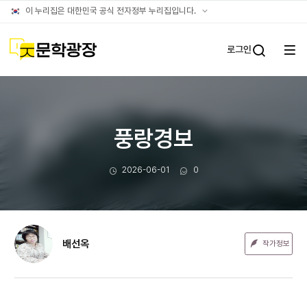
문장웹진
공식
이 누리집은 대한민국 공식 전자정부 누리집입니다.
누리집
확인방법
문학광장
로그인
전체
통합검
메뉴
열기
풍랑경보
작성일
댓글수
2026-06-01
0
배선옥