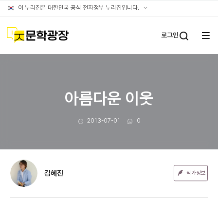
문장웹진
공식
이 누리집은 대한민국 공식 전자정부 누리집입니다.
누리집
확인방법
문학광장
로그인
전체
통합검
메뉴
열기
아름다운 이웃
작성일
댓글수
2013-07-01
0
김혜진