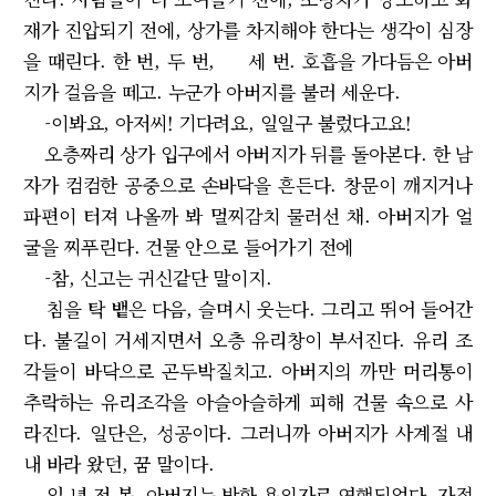
재가 진압되기 전에, 상가를 차지해야 한다는 생각이 심장
을 때린다. 한 번, 두 번, 세 번. 호흡을 가다듬은 아버
지가 걸음을 떼고. 누군가 아버지를 불러 세운다.
-이봐요, 아저씨! 기다려요, 일일구 불렀다고요!
오층짜리 상가 입구에서 아버지가 뒤를 돌아본다. 한 남
자가 컴컴한 공중으로 손바닥을 흔든다. 창문이 깨지거나
파편이 터져 나올까 봐 멀찌감치 물러선 채. 아버지가 얼
굴을 찌푸린다. 건물 안으로 들어가기 전에
-참, 신고는 귀신같단 말이지.
침을 탁 뱉은 다음, 슬며시 웃는다. 그리고 뛰어 들어간
다. 불길이 거세지면서 오층 유리창이 부서진다. 유리 조
각들이 바닥으로 곤두박질치고. 아버지의 까만 머리통이
추락하는 유리조각을 아슬아슬하게 피해 건물 속으로 사
라진다. 일단은, 성공이다. 그러니까 아버지가 사계절 내
내 바라 왔던, 꿈 말이다.
일 년 전 봄, 아버지는 방화 용의자로 연행되었다. 자정