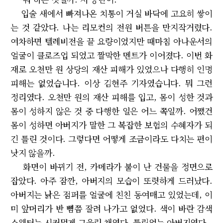
입술 새에서 빠져나온 치통이 거실 바닥에 고요히 쌓이
는 것 같았다. 나는 리모컨의 전원 버튼을 만지작거렸다.
여차하면 텔레비전을 끌 요량이었지만 때마침 아나운서의
얼굴이 클로즈업 되었고 짤막한 멘트가 이어졌다. 이번 화
재로 오천만 원 상당의 재산 피해가 있었으나 다행히 인명
피해는 없었습니다. 이상 김현주 기자였습니다. 뭐 그런
정리였다. 오천만 원의 재산 피해를 입고, 몸이 성한 것과
몸이 성하지 않은 것 중 다행한 일은 어느 쪽일까. 어쨌건
몸이 성하면 아버지가 말한 그 복잡한 보험의 수혜자가 되
긴 틀린 것이다. 그렇다면 어떻게 조금이라도 다치는 편이
낫지 않을까.
화면이 바뀌기 전, 카메라가 불이 난 건물을 정면으로
잡았다. 아주 잠깐, 아버지의 모습이 또렷하게 드러났다.
아버지는 낡은 점퍼를 얼굴에 친친 동여매고 있었는데, 이
미 앞머리가 반 뼘쯤 잘려 나가고 없었다. 색이 바란 감색
스웨터는 시커멓게 그을린 채였다. 틀림없는 아버지였다.