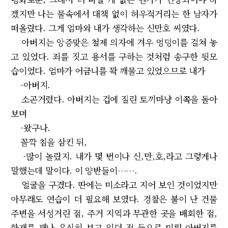
겠지만 나는 물속에서 대책 없이 허우적거리는 한 남자가
떠올랐다. 그게 엄마와 내가 생각하는 신만호 씨였다.
아버지는 앙증맞은 철제 의자에 겨우 엉덩이를 걸쳐 놓
고 있었다. 죄를 짓고 용서를 구하는 것처럼 송구한 뒷모
습이었다. 엄마가 어금니를 꽉 깨물고 있었으므로 내가
-아버지.
소곤거렸다. 아버지는 겁에 질린 토끼마냥 이쪽을 돌아
보며
-왔구나.
꼴깍 침을 삼킨 뒤,
-많이 놀랐지. 내가 몇 번이나 신,만,호,라고 그렇게나
말했는데 말이다. 이 양반들이…….
얼굴을 구겼다. 딴에는 미소라고 지어 보인 것이었지만
아무래도 연습이 더 필요해 보였다. 경찰은 불이 난 건물
주변을 서성거린 점, 주거 지역과 무관한 곳을 배회한 점,
화재를 꽤나 유심히 보고 있던 점 등으로 미뤄 아버지를