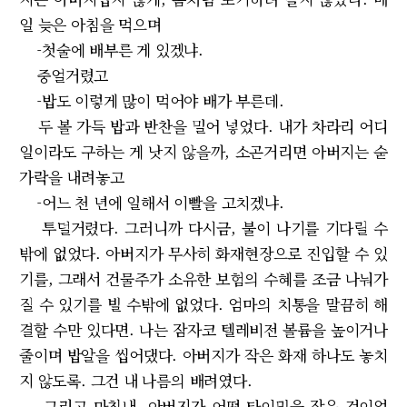
일 늦은 아침을 먹으며
-첫술에 배부른 게 있겠냐.
중얼거렸고
-밥도 이렇게 많이 먹어야 배가 부른데.
두 볼 가득 밥과 반찬을 밀어 넣었다. 내가 차라리 어디
일이라도 구하는 게 낫지 않을까, 소곤거리면 아버지는 숟
가락을 내려놓고
-어느 천 년에 일해서 이빨을 고치겠냐.
투덜거렸다. 그러니까 다시금, 불이 나기를 기다릴 수
밖에 없었다. 아버지가 무사히 화재현장으로 진입할 수 있
기를, 그래서 건물주가 소유한 보험의 수혜를 조금 나눠가
질 수 있기를 빌 수밖에 없었다. 엄마의 치통을 말끔히 해
결할 수만 있다면. 나는 잠자코 텔레비전 볼륨을 높이거나
줄이며 밥알을 씹어댔다. 아버지가 작은 화재 하나도 놓치
지 않도록. 그건 내 나름의 배려였다.
그리고 마침내, 아버지가 어떤 타이밍을 잡은 것이었