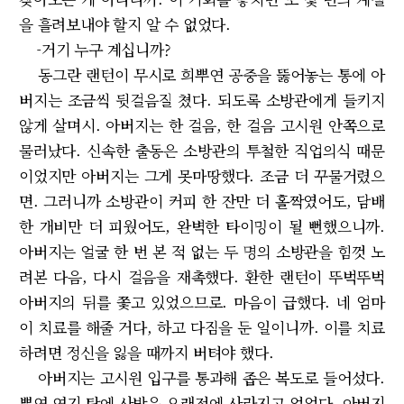
을 흘려보내야 할지 알 수 없었다.
-거기 누구 계십니까?
동그란 랜턴이 무시로 희뿌연 공중을 뚫어놓는 통에 아
버지는 조금씩 뒷걸음질 쳤다. 되도록 소방관에게 들키지
않게 살며시. 아버지는 한 걸음, 한 걸음 고시원 안쪽으로
물러났다. 신속한 출동은 소방관의 투철한 직업의식 때문
이었지만 아버지는 그게 못마땅했다. 조금 더 꾸물거렸으
면. 그러니까 소방관이 커피 한 잔만 더 홀짝였어도, 담배
한 개비만 더 피웠어도, 완벽한 타이밍이 될 뻔했으니까.
아버지는 얼굴 한 번 본 적 없는 두 명의 소방관을 힘껏 노
려본 다음, 다시 걸음을 재촉했다. 환한 랜턴이 뚜벅뚜벅
아버지의 뒤를 쫓고 있었으므로. 마음이 급했다. 네 엄마
이 치료를 해줄 거다, 하고 다짐을 둔 일이니까. 이를 치료
하려면 정신을 잃을 때까지 버텨야 했다.
아버지는 고시원 입구를 통과해 좁은 복도로 들어섰다.
뿌연 연기 탓에 사방은 오래전에 사라지고 없었다. 아버지