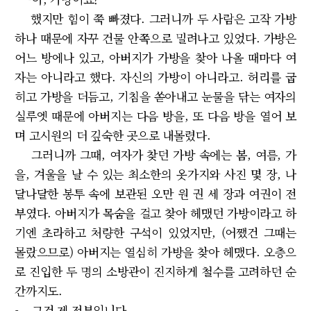
했지만 힘이 쭉 빠졌다. 그러니까 두 사람은 고작 가방
하나 때문에 자꾸 건물 안쪽으로 밀려나고 있었다. 가방은
어느 방에나 있고, 아버지가 가방을 찾아 나올 때마다 여
자는 아니라고 했다. 자신의 가방이 아니라고. 허리를 굽
히고 가방을 더듬고, 기침을 쏟아내고 눈물을 닦는 여자의
실루엣 때문에 아버지는 다음 방을, 또 다음 방을 열어 보
며 고시원의 더 깊숙한 곳으로 내몰렸다.
그러니까 그때, 여자가 찾던 가방 속에는 봄, 여름, 가
을, 겨울을 날 수 있는 최소한의 옷가지와 사진 몇 장, 나
달나달한 봉투 속에 보관된 오만 원 권 세 장과 여권이 전
부였다. 아버지가 목숨을 걸고 찾아 헤맸던 가방이라고 하
기엔 초라하고 처량한 구석이 있었지만, (어쨌건 그때는
몰랐으므로) 아버지는 열심히 가방을 찾아 헤맸다. 오층으
로 진입한 두 명의 소방관이 진지하게 철수를 고려하던 순
간까지도.
- 그건 제 전부입니다.