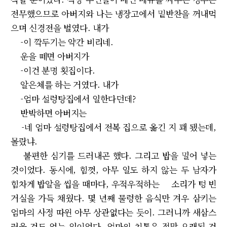
전무했으므로 아버지와 나는 냉장고에서 밑반찬을 꺼내먹
으며 신경전을 벌였다. 내가
-이 깍두기는 약간 비리네.
운을 떼면 아버지가
-이건 분명 횟집이다.
알은체를 하는 거였다. 내가
-엄마 설렁탕집에서 일한다던데?
반박하면 아버지는
-네 엄마 설렁탕집에서 전복 집으로 옮긴 지 꽤 됐는데,
몰랐냐.
불편한 심기를 드러내곤 했다. 그리고 밥을 밀어 넣는
것이었다. 동시에, 힘껏, 아무 일도 하지 않는 두 남자가
힘차게 밥알을 씹을 때마다, 우적우적하는 소리가 텅 빈
거실을 가득 채웠다. 몇 년째 물렁한 음식만 겨우 삼키는
엄마의 사정 따윈 아무 상관없다는 듯이. 그러니까 새삼스
러울 것도 없는 일이었다. 엄마의 치통은 정말 오래된 것