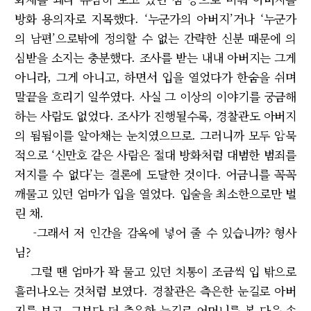
방화 용의자로 지목했다. ‘누군가의 아버지’거나 ‘누군가
의 남편’으로밖에 정의할 수 없는 간략한 신분 때문에 의
심받을 소지는 충분했다. 조사를 받는 내내 아버지는 그게
아니라, 그게 아니고, 하면서 입을 열었다가 한숨을 쉬며
말끝을 흐리기 일쑤였다. 사실 그 이상의 이야기를 궁금해
하는 사람도 없었다. 조사가 진행될수록, 경찰관도 아버지
의 됨됨이를 알아채는 눈치였으므로. 그러니까 모두 암묵
적으로 ‘신만호 같은 사람은 절대 방화처럼 대범한 범죄를
저지를 수 없다’는 결론에 도달한 것이다. 어금니를 꼭꼭
깨물고 있던 엄마가 입을 열었다. 입술을 최소한으로만 벌
린 채.
-그래서 저 인간을 감옥에 넣어 줄 수 있습니까? 형사
님?
그럴 땐 엄마가 꽉 물고 있던 치통이 조금씩 입 밖으로
흘러나오는 것처럼 보였다. 경찰관은 측은한 눈길로 아버
지를 보고, 그보다 더 측은한 눈길로 어머니를 본 다음 손