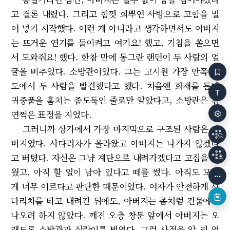
고 결론 내렸다. 그리고 힘껏 희뿌연 사방으로 고함을 밀
어 넣기 시작했다. 이런 게 아니라고 생각하면서도 아버지
는 뜨거운 연기를 들이켜고 여기요! 했고, 기침을 쏟으면
서 도와줘요! 했다. 한참 만에 동그란 랜턴이 두 사람의 얼
굴을 비추었다. 소방관이었다. 그는 고시원 가장 안쪽 복
도에서 두 사람을 발견했다고 했다. 처음엔 화재를 틈타
귀중품을 훔치는 좀도둑인 줄로만 알았다고, 소방관은 겸
연쩍은 표정을 지었다.
그러니까 상가에서 가장 마지막으로 구조된 사람은 아
버지였다. 사다리차가 올라왔고 아버지는 나가지 않겠다
고 버텼다. 자신은 그냥 계단으로 내려가겠다고 고집을 피
웠고, 아직 할 일이 남아 있다고 떼를 썼다. 아직도 모든
게 너무 이르다고 판단한 때문이었다. 여자가 안전하게 사
다리차를 타고 내려간 뒤에도, 아버지는 좀처럼 건물에서
나오려 하지 않았다. 깨진 오층 창문 앞에서 아버지는 오
래도록 소방관과 실랑이를 벌였다. 그런 사정을 알 리 없