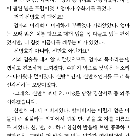
이 훨씬 넘은 무렵이었고 엄마가 수화기를 들었다.
-거기 신방호 씨 댁이죠?
엄마의 아래턱이 미세하게 부풀었다 가라앉았다. 엄마
는 오래 앓은 치통 탓으로 대개 입을 꼭 다물고 있는 편이
었지만, 더 힘껏 어금니를 깨무는 때가 있었다.
-신방호가 아니라, 신만호 아닌가요?
거의 입술을 떼지 않고 말했으므로, 엄마의 목소리는 냉
랭하고 건조하게 느껴졌다. 수화기 밖으로 낯익은 목소리
가 다가왔다 멀어졌다. 신방호인지, 신만호인지를 두고 옥
신각신하는 모양이었다.
-그래요. 신만호 씨네요. 어쨌든 당장 경찰서로 좀 와주
셔야겠습니다.
신만호 씨. 내 아버지였다. 할아버지는 어렵게 얻은 아
들이 좀 잘살라는 의미에서 넘칠 만, 넓을 호 자를 이름으
로 지었다. 신, 만, 호. 하고 천천히 발음해 보면 풍족하고
평화로운, 그래서 더 바랄 게 없는 뭔가가 연상되어야 하