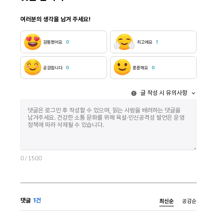
수평적 배열로 전환되는지를 살피고자 한다. 1.
역사, 그리고
개연성과 중심: 서사의 수직적 구조 주지하듯 개연성은
재개발과 쓰레
여러분의 생각을 남겨 주세요!
사건들이 인과적 필연성에 따라 조직되며 서사적
여성 고딕적 
설득력을 획득하는 원리다. 그러나 이 인과는 서사를
예정이다.1) 1. 쓰레기집의 사회적 상상력 곡교동
하나의 구심점에 수렴시키기 위해, 핵심을 향해
산1번지의 쓰
감동했어요
0
최고에요
1
응집되지 못하는 요소들을 배제하고 제거하는
배경이자 독자
장치이기도 하다. 인과관계에 맞지 않는 사건은
욕망으로 들끓
이야기에서 제거되고, 반복되는 일상의 노동, 신체의
이곳은 그 강
공감합니다
0
훈훈해요
0
미세한 감각, 명확한 동기로 설명되지 않는 충동들은
우리는 흔히 ‘
쓸모없다고 판단되어 버려진다. 다시 말해 개연성은
재생산의 이미
글 작성 시 유의사항
서사 내부에서 질서에 어긋나는 요소들을 걸러내는
뒤덮인 이 공
원리로 기능한다. 이때 서사의 개연성을 따르지 않는
쓰레기 아닌 것
것들은 언어화되지 못한 채 잔여로 남아 서사 바깥의
유효하지 않은
영역을 형성하고, 이는 매끄러운 서사 구조에 균열을
따라 버려져야
내는 잠재적 가능성으로 실재한다. 하지만 이때 무엇을
현존을 드러낼
개연적인 서사로 인정할 것인가를 결정하는 기준은
단순한 불결함
결코 중립적이지 않다. 개연성의 원리는 때로 현실의
일상적 분류와
권력관계와 결합하여 특정한 인과를 필연적인 것으로
소설은 사물의
0
/ 1500
구성하고, 그 과정에서 불균등한 배치를 정당화하거나
장소성을 ‘언캐
재생산한다. 물질적 층위에서도 유사한 방식의 배제가
변주시킨다. 집은 물리적으로 내부를 보호하고 외부를
일어난다. 더 이상 사용되거나 교환될 수 없다고
차단하는 경계
판단되는 것들은 의미와 가치를 상실한 쓰레기로
것인지를 판단
댓글
1건
최신순
공감순
간주된다. 요컨대 서사의 구조에서 탈락한 경험과
사회에서 상품
물질의 층위에서 배제된 쓰레기는 세계를 하나의
다한 물질은 