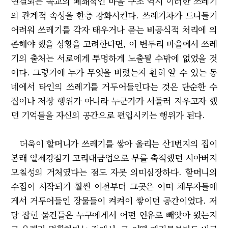
연결되는 곡교의 폐쇄적인 마을 구조 역시 이러한 쓰레기
의 관계적 속성을 한층 강화시킨다. 쓰레기차가 드나들기
어려워 쓰레기를 각자 태우거나 묻는 비공식적 처리에 의
존해야 했을 상황을 고려한다면, 이 변두리 마을에서 쓰레
기의 출처는 서로에게 투명하게 노출될 수밖에 없었을 것
이다. 그렇기에 누가 무엇을 버렸는지 훤히 알 수 있는 동
네에서 타인의 쓰레기를 거두어들인다는 것은 단순한 수
집이나 저장 행위가 아니라 누군가가 서둘러 지우고자 했
던 기억들을 자신의 공간으로 편입시키는 행위가 된다.
더욱이 할머니가 쓰레기를 쌓아 올리는 산1번지의 집이
본래 일제강점기 고리대금업으로 부를 축적했던 시아버지
모칠성의 거처였다는 점도 자못 의미심장하다. 할머니의
수집이 시작되기 훨씬 이전부터 그곳은 이미 채무자들에
게서 거두어들인 장물들이 켜켜이 쌓이던 공간이었다. 저
당 잡힌 물건들은 누구에게서 어떤 연유로 빼앗아 왔는지