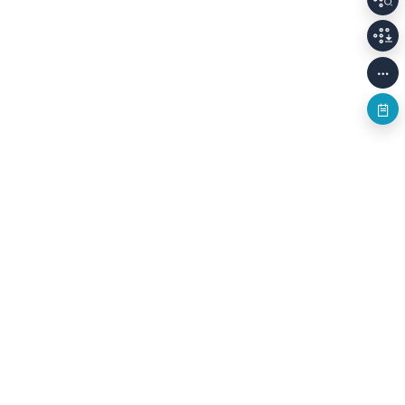
개인정보처리방침
저작권정책
이용안내
Family Sites
(58326) 전남광주통합특별시 나주시 빛가람로 640 (빛가람동 352)
한국문화예술위원회 대표전화
061-900-2100, 2200
사업자등록번호
208-82-01138