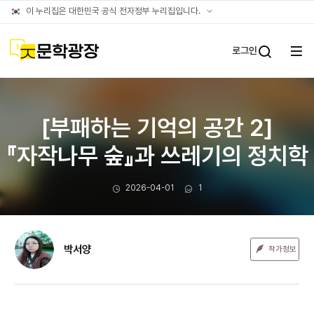
문장웹진
공식
이 누리집은 대한민국 공식 전자정부 누리집입니다.
누리집
확인방법
문학광장
로그인
전체
통합검
메뉴
열기
[부패하는 기억의 공간 2]
『자작나무 숲』과 쓰레기의 정치학
작성일
댓글수
2026-04-01
1
박서양