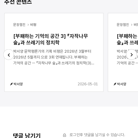
추천 콘텐츠
문장웹진
비평
문장웹진
비
[부패하는 기억의 공간 3] 『자작나무
[부패하는 
숲』과 쓰레기의 정치학
숲』과 쓰
박서양 문학평론가의 기획 비평은 2026년 3월부터
박서양 문학평
2026년 5월까지 으로 3회 연재됩니다. 부패하는
2026년 5월까
기억의 공간 ㅡ 『자작나무 숲』과 쓰레기의 정치학(3)
기억의 공간 ㅡ
Next
Previous
박서양 1부에서는 「빈집」을 중심으로 쓰레기가 공적
박서양 0. 연재에 앞서 본고는 김인숙의 장편소설
처리 시스템에 들어가기 이전, 사적 공간에서 수행되는
『자작나무 숲
‘버림 노동’과 그 경계의 문제를 살피고, 『자작나무 숲』
처리 제도와 
2026-05-01
박서양
박서양
에서 할머니가 거주하는 쓰레기 집을 통해 쓰레기의
서사의 경계에
인접성과 배치의 정치성을 검토했다. 2부에서는
고찰하는 3부
이러한 논의를 바탕으로 손녀의 글쓰기를 중심으로
단편소설 「빈
개연성이 무엇을 서사로 승인하고 무엇을
시스템에 편입
배제하는지를 살피며, 그 과정에서 탈락한 이야기들이
수행되는 분류
어떻게 쓰레기와 인접하게 되는지를 분석했다. 이제
것이다. 2부
연작의 마지막이 될 3부에서는 이러한 배제와 잔여를
회복하려는 배
가능하게 해 온 서사의 구조를 검토하며, 수직적
사건을 정합적
깊이에 기반한 개연성의 조직이 어떻게 흔들리고
있는지를 살핀
댓글 남기기
로그인후 댓글을 남기실 수 있습니다.