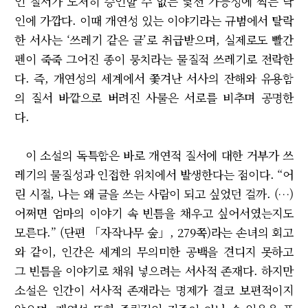
인 질서가 도저히 승인할 수 없는 낯선 가능성에 찍는 낙
인에 가깝다. 이때 개연성 있는 이야기라는 규범에서 탈락
한 서사는 ‘쓰레기 같은 글’로 취급받으며, 실제로도 빨간
펜이 죽죽 그어진 종이 뭉치라는 물질적 쓰레기로 전락한
다. 즉, 개연성의 세계에서 쫓겨난 서사의 잔해와 유용함
의 질서 바깥으로 버려진 사물은 서로를 비추며 공명한
다.
이 소설의 독특함은 바로 개연적 질서에 대한 거부가 쓰
레기의 물질성과 인접한 위치에서 발생한다는 점이다. “어
린 시절, 나는 왜 글을 쓰는 사람이 되고 싶었던 걸까. (…)
어쩌면 엄마의 이야기 속 빈틈을 채우고 싶어서였는지도
모른다.” (단편 「자작나무 숲」, 279쪽)라는 손녀의 회고
와 같이, 인간은 세계의 무의미한 공백을 견디지 못하고
그 빈틈을 이야기로 채워 넣으려는 서사적 존재다. 하지만
소설은 인간이 서사적 존재라는 명제가 결코 보편적이지