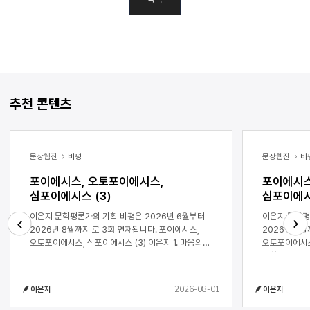
추천 콘텐츠
문장웹진
비평
문장웹진
비
포이에시스, 오토포이에시스,
포이에시스
심포이에시스 (3)
심포이에시
이은지 문학평론가의 기획 비평은 2026년 6월부터
이은지 문학평
2026년 8월까지 로 3회 연재됩니다. 포이에시스,
2026년 8월까지
오토포이에시스, 심포이에시스 (3) 이은지 1. 마음의
오토포이에시스, 심포이
Next
Previous
신체화 무목적적인 ‘제작’에 경사될 수밖에 없는 기술
성찰에서 자동화된 소외로
(기계)의 한계를 인간이 ‘실천’적으로 조정함으로써
인간됨을 기술
인간의 삶과 기술의 삶이 함께 나아가는 전망은,
견인해왔다. 
2026-08-01
이은지
이은지
구체적으로 어떻게 이루어지는가? 여기서 다시금
주어진 최초의
아리스토텔레스의 분류를 소환해 보자.
발생에서부터 