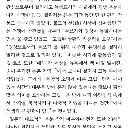
관심으로부터 절연하고 뉴햄프셔의 시골에서 평생 은둔하
다가 사망한 J. D. 샐린저는 은둔 기간 동안 단 한 편의 작
품도 공개하지 않았다. 불교의 선(禪) 사상에 심취했던 그
는 전쟁에 참전했을 때부터 “글쓰기와 명상이 동일하다는
믿음”을 갖고 있었고, “고립된 상황과 집중력을 요구”하는
“명상으로서의 글쓰기”를 위해 대중과 유명세를 철저히
1)
멀리한 것으로 알려져 있다.
비슷한 시기에 활동했던 필
립 로스 또한 “매해 반 이상을 뉴욕에서 백 마일 떨어진,
2)
숲이 우거진 농촌 지역”
에서 보내며 철저히 고독 속에서
작업했다. 그에게 “문학적 소명에 따른 고립―단지 깨어
있는 시간의 대부분 방에 혼자 앉아 있는다는 것보다 훨씬
많은 의미를 포함하는 고립―은 밖에 나가 야단법석 속에
서 감각을 축적하거나 다국적 기업을 다니는 것만큼이나
3)
인생과 큰 관련이 있”
는 것이었다.
일본의 대표적인 은둔 작가 마루야마 겐지 또한 23세의
나이에 화려하게 등단한 직후 도시와 문단을 등지고 시골