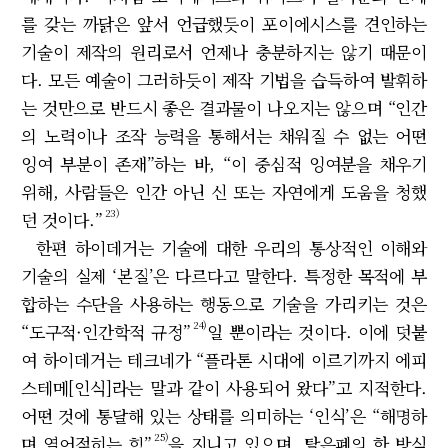
를 갖는 까닭은 앞서 언급했듯이 포이에시스를 견인하는
기술이 제작의 원리로서 언제나 충분하지는 않기 때문이
다. 모든 예술이 그러하듯이 제작 기법을 습득하여 발휘하
는 것만으로 반드시 좋은 결과물이 나오지는 않으며 “인간
의 노력이나 조작 능력을 통해서는 채워질 수 없는 어떤
잉여 부분이 존재”하는 바, “이 중심적 잉여분을 채우기
위해, 사람들은 인간 아닌 신 또는 자연에게 도움을 청했
23)
던 것이다.”
한편 하이데거는 기술에 대한 우리의 통상적인 이해와
기술의 실제 ‘본질’은 다르다고 말한다. 특정한 목적에 부
합하는 수단을 사용하는 행동으로 기술을 가리키는 것은
24)
“도구적·인간학적 규정”
일 뿐이라는 것이다. 이에 덧붙
여 하이데거는 테크네가 “플라톤 시대에 이르기까지 에피
스테메[인식]라는 말과 같이 사용되어 왔다”고 지적한다.
어떤 것에 통달해 있는 상태를 의미하는 ‘인식’은 “해명하
25)
며 열어젖히는 힘”
을 지니고 있으며, 탈은폐의 한 방식