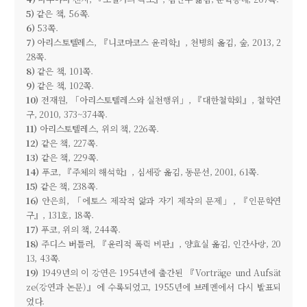
5)
같은 책, 56쪽.
6)
53쪽.
7)
아리스토텔레스, 『니코마코스 윤리학』, 천병희 옮김, 숲, 2013, 2
28쪽.
8)
같은 책, 101쪽.
9)
같은 책, 102쪽.
10)
전재원, 「아리스토텔레스와 실천행위」, 『대한철학회』, 철학연
구, 2010, 373~374쪽.
11)
아리스토텔레스, 위의 책, 226쪽.
12)
같은 책, 227쪽.
13)
같은 책, 229쪽.
14)
푸코, 『주체의 해석학』, 심세광 옮김, 동문선, 2001, 61쪽.
15)
같은 책, 238쪽.
16)
안은희, 「에토스 제작적 앎과 자기 제작의 문제」, 『인문학연
구』, 131호, 18쪽.
17)
푸코, 위의 책, 244쪽.
18)
주디스 버틀러, 『윤리적 폭력 비판』, 양효실 옮김, 인간사랑, 20
13, 43쪽.
19)
1949년의 이 강연은 1954년에 출간된 『Vorträge und Aufsät
ze(강연과 논문)』에 수록되었고, 1955년에 브레멘에서 다시 발표되
었다.