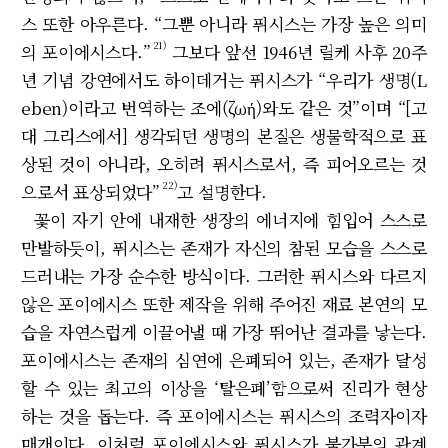
스 또한 아우른다. “그뿐 아니라 퓌시스는 가장 높은 의미
21)
의 포이에시스다.”
그보다 앞선 1946년 릴케 사후 20주
년 기념 강연에서도 하이데거는 퓌시스가 “우리가 생명(L
eben)이라고 번역하는 조에(ζωή)와도 같은 것”이며 “[고
대 그리스에서] 생각되던 생명의 본질은 생물학적으로 표
상된 것이 아니라, 오히려 퓌시스로서, 즉 피어오르는 것
22)
으로서 표상되었다”
고 설명한다.
꽃이 자기 안에 내재한 생장의 에너지에 힘입어 스스로
만발하듯이, 퓌시스는 존재가 자신의 참된 모습을 스스로
드러내는 가장 순수한 방식이다. 그러한 퓌시스와 다르지
않은 포이에시스 또한 제작을 위해 주어진 재료 본연의 모
습을 자연스럽게 이끌어낼 때 가장 뛰어난 결과를 낳는다.
포이에시스는 존재의 심연에 은폐되어 있는, 존재가 달성
할 수 있는 최고의 이상을 ‘탈은폐’함으로써 진리가 현상
하는 것을 돕는다. 즉 포이에시스는 퓌시스의 조력자이자
매개이다. 이처럼 포이에시스와 퓌시스가 불가분의 관계