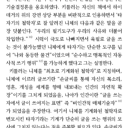
기술결정론을 옹호하였다. 키틀러는 자신의 책에서 하이
데거의 위의 강연 상당 부분을 비판적으로 인용하면서 ‘타
자기의 철학자’로 잘 알려진 니체의 다음과 같은 말을 곧
장 덧붙인다. “우리의 필기도구가 우리의 사유와 더불어
31)
작업한다.”
시력이 극도로 나빠지면서 육필로 글을 쓰
는 것이 불가능했던 니체에게 타자기는 단순한 도구를 넘
어 “나와 동등한 물건”이었으며 “순수하고 맹목적인 자동
32)
사적 쓰기 행위”
를 가능하게 했다고 그는 설명한다.
키틀러는 니체를 “최초로 기계화된 철학자”로 지칭하며,
니체에 이르러 글쓰기란 “손글씨를 통해 자신의 목소리,
영혼, 개성을 세계를 향해 내보내는 인간의 자연적 확
장”이기를 그치게 되었음을, 나아가 인간이란 “글을 쓰는
33)
자에서 글이 쓰여지는 표면” 즉 “비인간적 매체기술자”
가 되었음을 주장한다. 여기서 니체를 기계화된 철학자로
변모시킨 타자기라는 기계가 단순히 글을 쓰는 행위의 모
사에 그치지 않는다는 점을 주목할 필요가 있다. 손글씨가