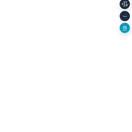
개인정보처리방침
저작권정책
이용안내
Family Sites
(58326) 전남광주통합특별시 나주시 빛가람로 640 (빛가람동 352)
한국문화예술위원회 대표전화
061-900-2100, 2200
사업자등록번호
208-82-01138
munjang@arko.or.kr
,
TEL.061-900-2336, 2337
© 2026. Arts Council Korea. All Rights Reserved. 문학광장의 모든