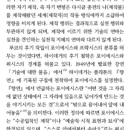
러한 자기 제작, 즉 자기 변형은 다시금 종전의 나(제작물)
를 제작해왔던 세계(제작자)의 작동 방식에까지 소급하여
영향을 미치게 된다. 제작 행위는 결과적으로 실천 행위와
무관하지 않게 되며, 제작에 이르기 위한 기술의 연마는
실천을 견인하는 실천적 지혜의 연마와 다르지 않게 된다.
푸코의 후기 작업이 포이에시스와 프락시스의 분류를 허
무는 것이었다면, 하이데거의 후기 철학은 포이에시스와
퓌시스의 경계를 허물고 있다. 1949년에 발표한 강연
19)
「기술에 대한 물음」에서
하이데거는 플라톤의 『향
연』에 기록된 구절에 천착하여 포이에시스를 설명한다.
『향연』에서 언급하는 포이에시스란 “어떤 것을 그 자리
에 없던 상태에서 그 자리에 있음으로 넘어가게 만드는 것
을 야기시키는 모든 것”으로서 “밖으로 끌어내어 앞에 내
20)
어놓음”
을 의미한다. 이러한 정의에 따르면 포이에시스
는 “수공업적인 제작”이나 “예술적·시적 표현과 묘사”에
한정되지 않으며, “스스로 안에서부터 솟아오”르는 퓌시