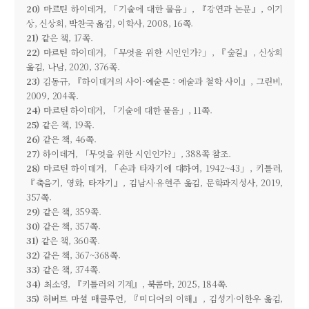
20)
마르틴 하이데거, 「기술에 대한 물음」, 『강연과 논문』, 이기
상, 신상희, 박찬국 옮김, 이학사, 2008, 16쪽.
21)
같은 책, 17쪽.
22)
마르틴 하이데거, 「무엇을 위한 시인인가?」, 『숲길』, 신상희
옮김, 나남, 2020, 376쪽.
23)
김동규, 『하이데거의 사이-예술론 : 예술과 철학 사이』, 그린비,
2009, 204쪽.
24)
마르틴 하이데거, 「기술에 대한 물음」, 11쪽.
25)
같은 책, 19쪽.
26)
같은 책, 46쪽.
27)
하이데거, 「무엇을 위한 시인인가?」, 388쪽 참조.
28)
마르틴 하이데거, 「손과 타자기에 대하여, 1942~43」, 키틀러,
『축음기, 영화, 타자기』, 김남시·유현주 옮김, 문학과지성사, 2019,
357쪽.
29)
같은 책, 359쪽.
30)
같은 책, 357쪽.
31)
같은 책, 360쪽.
32)
같은 책, 367~368쪽.
33)
같은 책, 374쪽.
34)
최소영, 『키틀러의 기계』, 북콤마, 2025, 184쪽.
35)
허버트 마셜 매클루언, 『미디어의 이해』, 김성기·이한우 옮김,