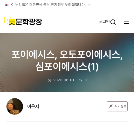
문장웹진
공식
이 누리집은 대한민국 공식 전자정부 누리집입니다.
누리집
확인방법
문학광장
로그인
전체
통합검
메뉴
열기
포이에시스, 오토포이에시스,
심포이에시스(1)
작성일
댓글수
2026-06-01
0
이은지