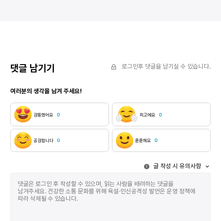
아리스토텔레스는 제작을 견인하는 수단인 기술
독일의 철학자
(techne)에 대해서는 “참된 이성이 수반하는 제작할
철학계의 주류
수 있는 마음가짐”1)으로, 실천을 견인하는 수단인
동물적 기원론
실천적 지혜(phronesis)에 대해서는 “인간의 좋음과
무관한 인간 
관련하여 행동할 수 있는 이성적이고 참된
증명한다. 자
마음가짐”2)으로 정의한 바 있다. 여기서 제작과
있도록 유전적
실천의 수단이 모두 “마음가짐”으로 정의된 것은
동물과 달리 인
댓글 남기기
로그인후 댓글을 남기실 수 있습니다.
의미심장해 보인다. ‘마음’이 아닌 ‘마음가짐’이란
그러나 본능이
무엇을 의미하는가? 그것은 자신이 의도하는 마음의
인간은 자신과 
여러분의 생각을 남겨 주세요!
상태에 부합하게끔 처신하는 것으로서, 행위이자
능력을 획득한
태도를 가리킨다. 즉 마음가짐이란 특정한 마음을
벌집을 짓는 
불러일으키기 위한 몸가짐이라고 해도 무방하다.
“동물의 기술
감동했어요
0
최고에요
0
그렇다면 제작과 실천을 위한 수단을 발휘하는 일이란
“자신을 비추어
제작하거나 실천하는 마음에 상응하는 몸의 상태를
자신을 비추어 볼 수 
갖추는 일이 되는 셈이다. 우리는 맨 처음의 글에서
반응이 아닌,
공감합니다
0
훈훈해요
0
은둔을 바탕으로 한 마루야마 겐지의 창작론이 “몸과
느낌을 표현하
마음의 균형에 집중되어 있는 것”3)을 확인했었다.
탄생시킨다. 
글 작성 시 유의사항
또한 푸코가 이에 상응하는 개념으로 신체를
사물을 구분 
단련하거나 글 쓰는 훈련과 같은 반복적인 연마를 통해
사람과 공유하
‘자기 제작’의 실천에 도달하는 ‘자기 수련(askêsis)’을
사물에 대한 
강조했던 것을 살펴보았었다. 두 사례는 제작과 실천이
이루어진 타자
몸과 긴밀한 연관을 갖는다는 사실을 내포하고 있다.
그로부터 습득
그런가 하면 이전 글에서는 외부의 입력을 무방비하게
인간은 더욱 