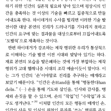
하기 위한 인간의 실존적 필요와 닿아 있으며 평상시의 인
간을 충족하는 것 이상의 기술을 빠르고 집중적으로 만들
어내도록 한다. 하이데거의 수사를 빌리면 이러한 기술 발
전이란 대상 본연의 진리가 드러나기를 기다리지 못하고
인간의 요구에 맞는 결과물을 대상으로부터 끄집어내도록
‘도발적’으로 재촉하는 것이다.
한편 하이데거가 강조하는 제작 행위란 우리가 통상적으
로 이해하는 기술 발전 이전 시대와 맞닿아 있기는 하다.
재료 본연의 모습을 탈은폐하는 것에 가장 부합하는 제작
행위가 고대 헬레니즘 시대의 조각 예술이듯이 말이다. 이
는 그가 인간의 ‘손’이야말로 진리를 추구하는 매개라고
보았기 때문이다. “인간은 손Hand을 통해 “행동한다han
deln.” (…) 손을 통해 기도와 살인을, 인사와 감사를, 맹
세와 손짓을 할 수 있으며, 손의 “작업”인 “수작업”과 도
28)
구도 생겨난다.”
이처럼 인간의 모든 행동의 매개인 손,
인간의 사유 및 인식의 원천인 문자를 ‘쓰는’ 행위를 주도