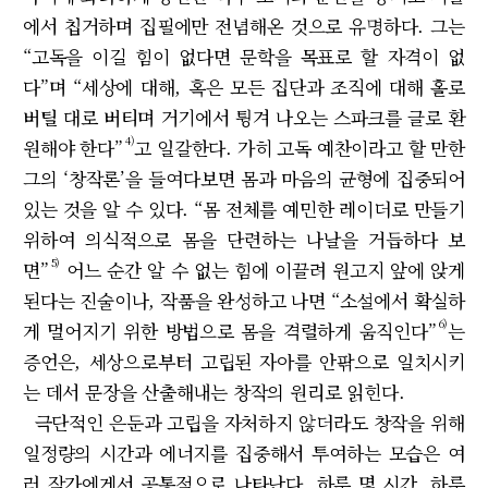
에서 칩거하며 집필에만 전념해온 것으로 유명하다. 그는
“고독을 이길 힘이 없다면 문학을 목표로 할 자격이 없
다”며 “세상에 대해, 혹은 모든 집단과 조직에 대해 홀로
버틸 대로 버티며 거기에서 튕겨 나오는 스파크를 글로 환
4)
원해야 한다”
고 일갈한다. 가히 고독 예찬이라고 할 만한
그의 ‘창작론’을 들여다보면 몸과 마음의 균형에 집중되어
있는 것을 알 수 있다. “몸 전체를 예민한 레이더로 만들기
위하여 의식적으로 몸을 단련하는 나날을 거듭하다 보
5)
면”
어느 순간 알 수 없는 힘에 이끌려 원고지 앞에 앉게
된다는 진술이나, 작품을 완성하고 나면 “소설에서 확실하
6)
게 멀어지기 위한 방법으로 몸을 격렬하게 움직인다”
는
증언은, 세상으로부터 고립된 자아를 안팎으로 일치시키
는 데서 문장을 산출해내는 창작의 원리로 읽힌다.
극단적인 은둔과 고립을 자처하지 않더라도 창작을 위해
일정량의 시간과 에너지를 집중해서 투여하는 모습은 여
러 작가에게서 공통적으로 나타난다. 하루 몇 시간, 하루