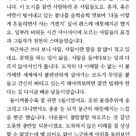
니다. 이 도시를 잠깐 사랑하러 온 사람들도요. 혼자, 혹은
여럿이 빚어내고 있는 찰나를 슬쩍슬쩍 엿보며 ‘다들 이렇
게 흔들리면서 사는 거겠지’ 싶어 괜스레 애틋해지곤 했지
요. 일부러 비워둔 시간 사이사이에 모르는 사람들의 표정
과 그림자가 천천히 스며들었습니다.
차근차근 쓰다 보니 사람, 사람이란 말을 참 많이 적고 있
네요. 문학을 하는 일이 삶을, 사람을 들여다보는 일과 다
르지 않아서인가 봅니다. 도저히 다 이해할 수 없는 이 불
가해한 세계에서 불완전하게 살아가는 모두가 무엇을 붙
들고 간신히 버티고 있는지 헤아려보려면 잠깐 멈춰야 한
다는 걸 다시금 배운 날들이었습니다.
돌이켜볼수록 참 귀한 3월이었어요. 호된 꽃샘추위에 웅
크리고 다니면서도 종종 등 뒤가 뭉근히 따뜻해지는 느낌
을 받곤 했습니다. 더운물이 찰랑찰랑 차오르는 것 같던
오롯한 충만함 덕분이겠죠. 도착하지 않은 미래를 잘 상상
할 수 없었는데 별 의미도 없이 느긋하게 사위를 둘러보던