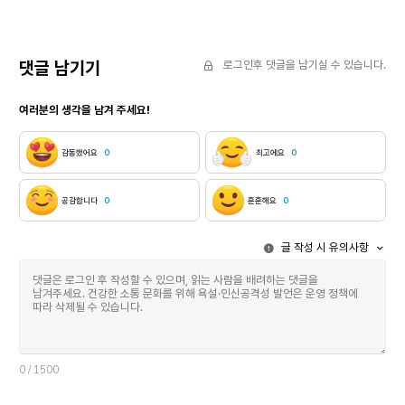
길게는 1년 전
잘 알고 있더군요. 희한하게도, 내 책의 글과 그림에
준비하는 경우
대한 명확하고도 박학한 질문이 주어졌습니다.
위해서다. 작
희한하게도, 그림책의 언어와 그림의 어울림에 대해
제정 100주년
아주 꼼꼼하게 인지하고 언급하는 코멘트도
댓글 남기기
로그인후 댓글을 남기실 수 있습니다.
해당한다. 특
있었습니다. 나는 내 책을 한국에서 낸 출판인들을
전부터 준비한다. 라디오 드라마가 만나고 
만날 수 있었습니다. 책의 어떤 부분은 원본을 살짝
여러분의 생각을 남겨 주세요!
제한은 없다.
벗어나 새로운 포맷을 입기도 했는데, 그 섬세한
방해하는 가장
만듦새에 완전히 납득당할 수밖에 없었습니다.
KBS 측에서
이를테면 볼프 에를브루흐가 그림을 그린 (한국어본
감동했어요
0
최고에요
0
받아들이지 않
제목 : )의 한국어본은 원본과 달리 세로가 더 긴
드라마와 소설
포맷으로 나왔습니다. 책 속의 작은 왕에게 갑자기 더
다시 듣기(=
큰 공간이 주어졌는데, 그게 이야기와 아주 잘 어울려
공감합니다
0
훈훈해요
0
저작권에 포함
보였습니다. 한국에서 머무르는 4주 동안 나는 출판인,
곳도 있다. 
번역자들과(글자 그대로 모두 여성이었지요)(* 역주 :
글 작성 시 유의사항
소설과 라디오 드라
독일어의 명사에는 남성과 여성의 구분이 있습니다.
라디오 드라마의 주파
작가는 보통의 경우 남성형 명사와 여성형 명사를 모두
주파수와 잘 
씁니다. ‘대화 상대(남성형)과 대화 상대(여성형)’ 이런
궁합으로 바꿔
식입니다. 그런데 이 문장에서 출판인과 번역자의
사이에 궁합이
여성형만 쓰고 이런 설명을 덧붙였습니다. 모두 여성인
그렇다면 궁합
게 아주 인상적이었던 모양입니다.) 아주 흥미로운
간단하게 정리
대화를 많이 나눌 수 있었습니다. 그뿐 아니라 (여성)
그려지면서 쉽
그림책 작가들과 (남성) 그림책 작가들, (여성) 글
0
/ 1500
반문할지 모른
작가들과 (남성) 글 작가들과도 대화를 나누었습니다.
모든 상황을 
우리는 책을 보여주고, 의견을 주고받고, 책도