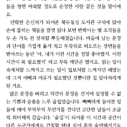
들을 향한 머쓱할 정도로 순정한 사랑 같은 것들 말이에
요.
안락한 은신처가 되어준 북두칠성 도서관 구석에 앉아
손에 잡히는 책들을 맘껏 읽다 보면 반짝이는 별 조각들을
두 손 가득 쥔 것처럼 뿌듯해졌습니다. 마음에 남는 문장
과 단어를 기껍게 옮겨 적고 무작위로 떠오르는 장면들을
받아쓰는 동안 ‘아, 내가 이런 시간을 정말 좋아했지. 이런
시간이 꼭 필요했지’ 하고 무뜩 깨닫곤 했지요. 읽는 일이
숙제처럼 느껴지고 쓰는 일이 업보처럼 느껴지던 때였는
데 그저 여백과 여유가 필요했던 것뿐이란 걸 알아차리게
된 거죠.
많은 문장을 버리고 약간의 문장을 건지며 설명할 수 없
는 기쁨과 슬픔을 느루 곱씹었습니다. 빽빽하게 들어찬 일
들에 매여 꾸역꾸역 무언가를 견디던 고단한 날들이 조금
씩 희미해져 갔습니다. ‘숨길’이 되어줄 이 시간과 공간이
다른 누군가에게도 간절할 텐데 싶어 혼자 숙연해지기도