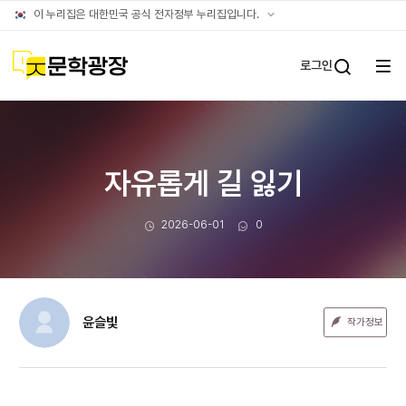
문장웹진
공식
이 누리집은 대한민국 공식 전자정부 누리집입니다.
누리집
확인방법
문학광장
로그인
전체
통합검
메뉴
열기
자유롭게 길 잃기
작성일
댓글수
2026-06-01
0
윤슬빛