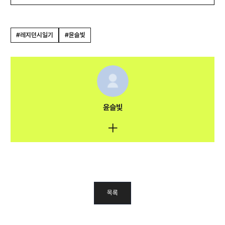
#레지던시일기
#윤슬빛
윤슬빛
목록