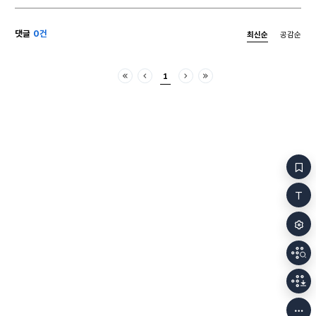
책을 덮은 후
주고받았습니다. 친절한 통역의 도움을 받아 이
한다.’ 맞는 
‘책나라’ 사람들은 특별한 책들에 대한 사랑으로
댓글
0건
최신순
공감순
더구나 90년
확실히 연결될 수 있었습니다. II. 어디서 시작되고
새로운 방향을
어디서 그쳤던가? 짧은 되돌아봄. 모든 것은
기발한 방법으
트리에스트에서 시작되었습니다. 2024년
1
발표되었다. 
이탈리아의 아름다운 바닷가 도시에서 나는 내 문학
처음
이전
다음
마지막
되는 작품도 있
작업에 주어진 한스 크리스티안 안데르센상을
그런데 라디오
받았습니다. 경사스러운 시상식은 말 그대로
그림그리기를 
경사스러운 잔치가 되었습니다. 16살 난 우리 딸은 “내
바로 그 차이,
생애 최고의 파티”였다고 하더군요. 70개국에서 온
주파수의 차이
600명 이상의 사람들이 IBBY 총회에 모였습니다.
사람들의 몫이다. 방송 글의 기본은 
어린이문학에 대한 사랑 하나로 뭉친 세계 각국의
쉬워야 한다.
사람들이었지요. IBBY는 국제아동청소년도서협의회,
쉽게 이해가 
International Board on Books for Young
어려운 용어가
People의 약자입니다.