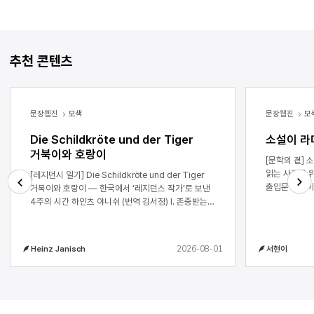
추천 콘텐츠
문장웹진
모색
문장웹진
모
Die Schildkröte und der Tiger
소설이 라
거북이와 호랑이
[문학의 곁] 소설이 라디오 드라마를 만났을 때 ― 책
읽는 사회를 위한 서현이 1. ON AI
[레지던시 일기] Die Schildkröte und der Tiger
출입문에 불이 
거북이와 호랑이 ― 한국에서 ‘레지던스 작가’로 보낸
선명하다. 드
4주의 시간 하인츠 야니쉬 (번역 김서정) I. 존중받는
Next
Previous
드라마를 만났
느낌. 한국에서 보낸 4주간(2026년 3월 28일부터
성우들을 만나
4월 24일까지)을 돌아보면 가장 먼저 떠오르는 말이
호흡이 되어 
이것입니다. 나와 내 가족이 받은 대접, 우리를 대하는
2026-08-01
Heinz Janisch
서현이
문장은 음향효
사람들의 정성, 나의 책과 문학 작업에 대한 존중. 내
것이고 음악을
책들(원서와 한국어 번역본)은 남이섬의 한스
드라마를 만나면 
크리스티안 안데르센 그림책 홀이나 서울의
KBS 제작 모습 2. 오프닝 혹은 여정의 출발 소설이
한국문화예술위원회 건물 진열장에만 있는 게
라디오 드라마
아니었습니다. 나와 대화를 나눈 사람들 모두 내 책을