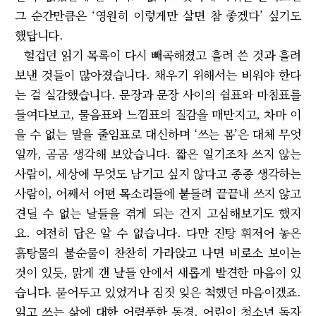
그 순간만큼은 ‘영원히 이렇게만 살면 참 좋겠다’ 싶기도
했답니다.
헐겁던 읽기 목록이 다시 빼곡해졌고 흘려 쓴 것과 흘려
보낸 것들이 많아졌습니다. 채우기 위해서는 비워야 한다
는 걸 실감했습니다. 문장과 문장 사이의 쉼표와 마침표를
들여다보고, 물음표와 느낌표의 질감을 매만지고, 차마 이
을 수 없는 말을 줄임표로 대신하며 ‘쓰는 몸’은 대체 무엇
일까, 곰곰 생각해 보았습니다. 짧은 일기조차 쓰지 않는
사람이, 세상에 무엇도 남기고 싶지 않다고 종종 생각하는
사람이, 어째서 어떤 목소리들에 붙들려 끝끝내 쓰지 않고
견딜 수 없는 날들을 겪게 되는 건지 고심해보기도 했지
요. 여전히 답은 알 수 없습니다. 다만 진탕 휘저어 놓은
흙탕물의 불순물이 찬찬히 가라앉고 나면 비로소 보이는
것이 있듯, 맑게 갠 날들 안에서 새롭게 발견한 마음이 있
습니다. 묻어두고 있었거나 짐짓 잊은 척했던 마음이겠죠.
읽고 쓰는 삶에 대한 어렴풋한 동경, 어린이 청소년 독자