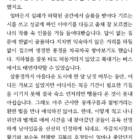
했지요.
얼마든지 실패가 허락된 공간에서 슬픔을 받아다 기르는
시를 쓰고 성글게 짜인 이야기를 다듬고 좀체 잘 모르겠는
나의 작품 속 인물을 거듭 들여다봤습니다. 답이 없는 질
문에 한없이 골몰하다 지치면 익숙하지 않은 거리를 하릴
없이 걸으며 생경한 풍경을 차곡차곡 쌓아보기도 했습니
다. 지하철을 잘못 타도 허둥거리지 않았고 복대기는 버스
에서도 태연자약할 수 있었습니다.
살풍경까지 아름다운 도시에 한 달 남짓 머무는 동안, 어
디든 가보고 싶었지만 어디서든 적응 기간이 필요한 기질
을 이기지 못해 결국 숙소 언저리만 맴돌다 온 것이 못내
아쉽습니다. 그래도 아주 근사한 뭉게구름과 첨벙거리는
환한 빛을 만나 애석하진 않아요. 한데, 이렇게 적고 나니
위안과 별개로 애써 시간을 내 찾아갔던 곳들이 유독 선명
하게 남아있음을 선선히 인정하게 되네요. 자갈치시장의
활기와 보수동 헌책방 길목의 호젓함이 얼마나 좋았던지