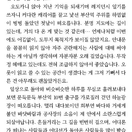
오도카니 앉아 지난 기억을 되새기며 레지던시 일기를
쓰자니 커다란 캐리어를 끌고 낯선 부산역 주위를 하염없
이 빙빙 돌았던 첫날이 떠오릅니다. 분명 지도에는 길이
있는데, 거의 다 온 게 맞는 것 같은데… 언제나처럼 이번
에도 어김없이, 도무지 목적지가 보이질 않았지요. 안내문
을 꼼꼼히 읽지 않아 자주 곤란해지는 사람에 대해 써야
하는 게 아닐까 생각하며 자분자분 오래 걸었습니다. 무작
정 헤매고 있는데도 전혀 조급하지 않아서 좋았습니다. 오
롯이 읽고 쓸 수 있는 공간이 생겼다는 게 그저 기뻐서 다
른 건 아무래도 괜찮았거든요.
일상으로 돌아와 비슷비슷한 하루를 무심코 흘려보내다
보면 문득문득 부산역 10번 출구를 가로질러 걷던 하늘광
장이 떠오릅니다. 멀리 내다보이던 희부연 바다와 거세게
불던 바닷바람과 공사장의 소음이 제 안에서 소란스럽게
되살아납니다. 흔들거리는 그 길을 빈번히 걸으며, 어디론
가 떠나는 사람들과 어디선가 돌아온 사람들을 많이 봤습