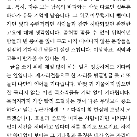
요. 특히, 자주 보는 남쪽의 바다와는 사뭇 다르던 짙푸른
바다가 유독 기억에 남습니다. 그 위로 아무렇게나 뻗어나
가던 빛과 수런거리던 사람들과 잠깐 허락되었던 완전한
고요에 대해 생각합니다. 좀처럼 잠들 수 없어 뒤척이던
밤들과 빈 종이를 앞에 두고 아직 태어나지 않은 문장들을
잠잠히 기다리던 날들이 설핏 스칩니다. 이상하죠. 적막과
고독이 반가울 수 있다는 게.
글을 쓰기 위해 제일 많이 하는 일은 엉뚱하게도 기다리
는 일입니다. 제자리걸음으로 한 자리를 빙글빙글 돌고 또
돌며 나만의 언어를 기다립니다. 한껏 귀 기울이지 않으면
잘 들리지 않는 어떤 목소리들을 기약 없이 기다립니다.
목적지까지 가장 빨리 도달하는 것이 다른 무엇보다 중요
하다고 믿는 누군가에겐 그 기다림이 참 한심해 보일지 모
르겠습니다. 효율과 쓸모만 따지는 사람이라면 어처구니
없이 시간을 허비하고 있다며 혀를 찰지도 모르지요. 하지
만 쓸데없어 보이는 그 기다림과 몸짓은 내가 있는 자리에