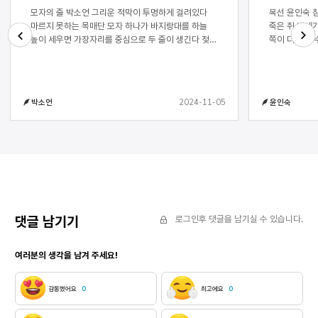
모자의 줄 박소언 그리운 적막이 투명하게 걸려있다
복선 윤인숙 참 이상하지 빨간 가운을 걸치면 몸에서
마르지 못하는 목매단 모자 하나가 바지랑대를 하늘
죽은 쥐 냄새가 나 유리 머리 폭탄 웃음 마
높이 세우면 가장자리를 중심으로 두 줄이 생긴다 젖은
쪽이 더 좋아 수족관에 손 하나가 어슬렁어슬렁 손도
옷가지들과 모자가 걸린 문이었으므로 하늘이 내린
키우시나요 그럼 물도 매일 갈아 줘야겠어요 손톱에
Next
Previous
경계에서 하루의 동거가 바짝 말라간다 맨살을
물때가 낄 테니까요 깨진 유리 구겨
비비적거리는 살갑던 허공을 헤아려본다 두들기던
고마웠다니, 이런 환멸은 처음이야 머리를 틀어 올리고
얼룩이 서성대다, 발버둥 치다, 뜨거운 태양에 몸을
다리를 오므린다 온도가 중요해 시시때때
2024-11-05
박소언
윤인숙
맡긴다. 자리매김한 여분도 없이 넘나들다, 휘날리다,
손바닥 얼룩같이 두 눈이 없어도 잘 느낄 수
사지가 갈리면 문을 닫고 눈을 감고 싶다 두 개의
악어 알처럼 수국을 움켜쥘 때의 기분 모든 첫 중에 첫,
집게에 물려 벼랑에 설 때마다 하늘과 땅 사이를
한 입 복숭아 수국을 손바닥으로 움켜쥘 때 무른
맥없이 자맥질하는 무지개를 동반한 비바람의 날들이
복숭아의 즙 손가락을 타고 흐르는 거기를 만질 때
가까스로 씻겨나간다 바람 너머 저 홑청 속으로
조금 젖을 때의 침이 꿀꺽 넘어가는 물고기가
얼비치는 아홉 살 여자아이가 고사리 같은 손등에
물고 달아나는 산꼭대기 고사리 밭 층층나무의 
밥물을 잡는다 뒷산에 해가 걸리면, 아궁이에 군불을
이끼 아래 바위 복숭아 살을 손으로 뭉개 
지핀다 매운 눈을 비비며, 육자배기 노랫가락에 아들
밀가루 반죽을 휘휘 
타령 늘어진 아버지가 ”아~ 신라의 밤이여” 털레털레
여름이 뜨거웠다는, 뼈의 화목 나무
댓글 남기기
로그인후 댓글을 남기실 수 있습니다.
삽짝 문을 열고 갈지자로 휘청거린다 “아버지 내가
적막이 가만히 가라앉고 있다 흰 항아리 한 줌 다섯
커서 아들 낳아드릴게요” 버스럭버스럭 벗겨내던 슬픈
손가락 사이로 흘러내리는 뼈
여러분의 생각을 남겨 주세요!
말꼬리가 아들 없는 빈소를 기억하며 하얗게 운다 구멍
감았다 밖은 따뜻하고 속은 부서지는 중 골목을
뚫린 양말이 늙지도 못한 채 유품처럼 마당가에 서
들어서며 느리고 크게 부
있는 빈 바지랑대 줄에 걸린 검정 두루마기가, 술 취한
기억은 가뭇없고 폭풍이 쓸고 간 듯 먼 길이
감동했어요
0
최고에요
0
혼잣말이 낮 그림자에 나풀거리며 자꾸만 손짓한다 흙
있다 이마가 땅에 닿도록 절을 한다 풀이 풀의 어깨에
마당에 고꾸라진 짝 잃은 속디디미처럼 종종걸음하며
기대 흐느낀다 목덜미에 내려앉은 나비의 날갯짓 