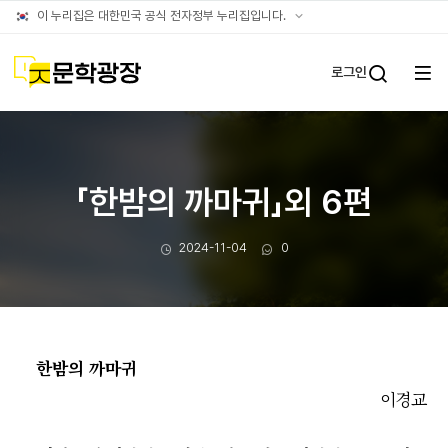
문장웹진
공식
이 누리집은 대한민국 공식 전자정부 누리집입니다.
누리집
확인방법
문학광장
로그인
전체
통합검
메뉴
열기
「한밤의 까마귀」외 6편
작성일
댓글수
2024-11-04
0
한밤의 까마귀
이경교