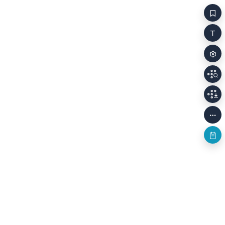
꼬리꼬리한 비늘이 까르르 뒹굴면 깊은