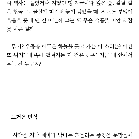
다 역사는 들렸거나 지폈던 멍 자국이다 깊은 숲, 칼날 같
은 협곡, 그 물살에 떠밀려 늪에 닿았을 때, 사관도 부엉이
울음을 흉내 낸 건 아닐까 그는 또 무슨 슬픔을 떠안고 잠
못 이룬 걸까
뭐지? 우중충 어두운 하늘을 긋고 가는 이 소리는? 이건
또 뭐지? 내 속에 펼쳐지는 저 검은 늪은? 지금 내 안에서
우는 건 누구지?
뜨거운 번식
사막을 지날 때마다 낙타는 흔들리는 풍경을 눈망울에