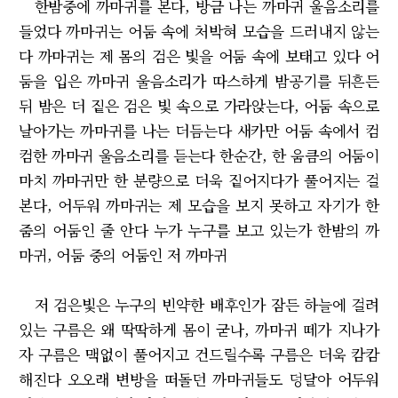
한밤중에 까마귀를 본다, 방금 나는 까마귀 울음소리를
들었다 까마귀는 어둠 속에 처박혀 모습을 드러내지 않는
다 까마귀는 제 몸의 검은 빛을 어둠 속에 보태고 있다 어
둠을 입은 까마귀 울음소리가 따스하게 밤공기를 뒤흔든
뒤 밤은 더 짙은 검은 빛 속으로 가라앉는다, 어둠 속으로
날아가는 까마귀를 나는 더듬는다 새카만 어둠 속에서 컴
컴한 까마귀 울음소리를 듣는다 한순간, 한 움큼의 어둠이
마치 까마귀만 한 분량으로 더욱 짙어지다가 풀어지는 걸
본다, 어두워 까마귀는 제 모습을 보지 못하고 자기가 한
줌의 어둠인 줄 안다 누가 누구를 보고 있는가 한밤의 까
마귀, 어둠 중의 어둠인 저 까마귀
저 검은빛은 누구의 빈약한 배후인가 잠든 하늘에 걸려
있는 구름은 왜 딱딱하게 몸이 굳나, 까마귀 떼가 지나가
자 구름은 맥없이 풀어지고 건드릴수록 구름은 더욱 캄캄
해진다 오오래 변방을 떠돌던 까마귀들도 덩달아 어두워