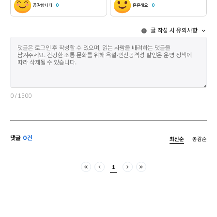
방향을 잃고 몸부림쳐대는 꼴이라니 옷가지 거두어간
수 없다 믿을 수 없다 나무의 
공감합니다
0
훈훈해요
0
자리에 방울방울 물음표만 걸리는 속알속알 느낌표만
새겨진다 얕은 밤 고개를 젖혔다가 퉤, 하고 누런
걸리는 저 섬망 같은 세월을 하염없이 일으켜 세운다
가래를 뱉을 때, 가래가, 누런 가래가 땅바닥에 ‘척’하고
글 작성 시 유의사항
허공 의자 한 사내가 높다란 허공 의자에 앉아 바람을
달라붙은 거 같죠. 척하고 뭉
타고 있다. 창문에 매달린 꿈을 꾸며 리듬을 갈之자로
사라지지 않는다
가른다. 지나가는 사람들은 보는 것만으로도 아찔한
쓰윽 뭉개지 말아요. 진득한 실이 달
순간이다. 밧줄에 매달려 좌우로 흔들리는 난간에서
영원이 알을 슬어 놓을
무거운 몸통을 거미처럼 붙여 놓고 사내는 끝없이
피니까요 어떤 순간도 영원이 될 수 있으니까요 꽃이
추락하는 꿈을 꾸기도 한다. 빌딩 외벽에서 사내가
피기도 전에 시
환상을 찾아 떠난다. 반짝반짝 별자리에 머물렀던 적
그런지, 선명한 것은
있었던가. 절벽 같은 유리창에 매달려 흔들흔들
무르익고 계절은 저쪽에서 이쪽으로 슬금슬금
0
/ 1500
안락의자를 기웃거렸을 뿐이다. 울렁울렁 목을
와버려요 어느 쪽으로 기울어져야 할까요 전 언제나
잡아당기던 밧줄에 맞춰 기어올랐을 벽과 빌딩 사이,
지는 쪽이 더 좋기는 해요 
이곳저곳 희망에 꿰차고 앉아 날개를 달기도 했다.
피려고 해요 꽃향기 비눗방울처럼 터져요 다정한 소문
높다란 저녁별 마주 보며 떨어지는 어둠에 하루치의
같아요 향기는 몸이 없고 소문은 멀리 가고 비 오는 날,
댓글
0건
최신순
공감순
밧줄을 말아 잡아당겼다. 바람의 끝에서 홀로 앉아
오른손을 높이높이 볼륨을 올리고 
있던 사내의 앉음새가 스르륵 풀어졌다. 핑 도는
온몸에 풍선 달고 가라앉는 배 위에서 물구
어지럼증이 발아래로 튀어 오르자 사내는 그제야 허공
아아 목 놓아 노래 불러요 꿈
1
의자에서 내려오는 그때 유리창 아늑한 방안에서
되려나 봐요 괴로움은 역사가 짧아 우리 엄마에 비하면
처음
이전
다음
마지막
아장아장 기어 나오는 아기가 두 손을 꽉 쥐고 까르르
새 
웃는다. 하늘 높이 날아오를 포즈로 나는 그네 타기
놀이에 빠져든다. 은지화 애오라지. 손바닥만 한
딱지에 물고기와 아이들*이 놀고 있다 은물결
팔딱이다 헤엄치다 긴한 말들이 아로새겨진 활자 같다