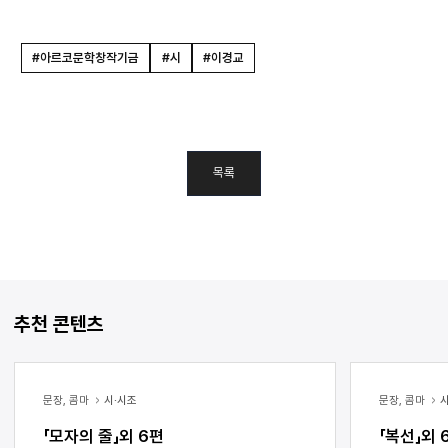
#아르코문학창작기금
#시
#이경교
목록
추천 콘텐츠
문장, 콤마
시·시조
문장, 콤마
「모자의 줄」외 6편
「복선」외 