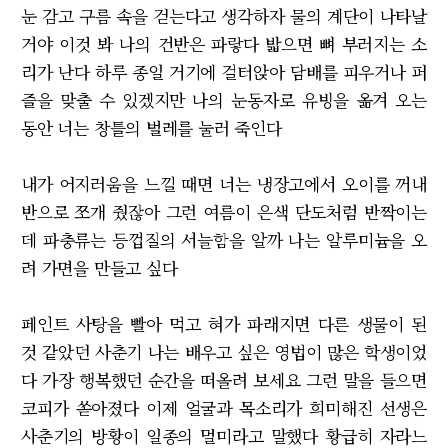
눈 감고 구름 속을 걷는다고 생각하자 물의 계단이 나타날
거야 이것 봐 나의 건반은 파랗다 밟으면 뼈 부러지는 소
리가 난다 하루 종일 거기에 걸터앉아 담배를 피우거나 퍼
즐을 맞출 수 있겠지만 나의 눈동자로 유빙을 옮겨 오는
동안 너는 창틀의 벌레를 눌러 죽인다
내가 어지러움을 느낄 때면 너는 냉장고에서 오이를 꺼내
반으로 쪼개 줬잖아 그런 여름이 은색 단도처럼 반짝이는
데 파충류는 등껍질의 서늘함을 알까 나는 알루미늄을 오
려 가면을 만들고 싶다
페인트 사탕을 빨아 먹고 혀가 파래지면 다른 생물이 된
것 같았던 사춘기 나는 배우고 싶은 영법이 많은 학생이었
다 가장 행복했던 순간을 떠올려 보세요 그런 말을 들으면
코피가 쏟아졌다 이제 얼굴과 목소리가 희미해진 선생은
사춘기의 방황이 일종의 멀미라고 말했다 황급히 자라느