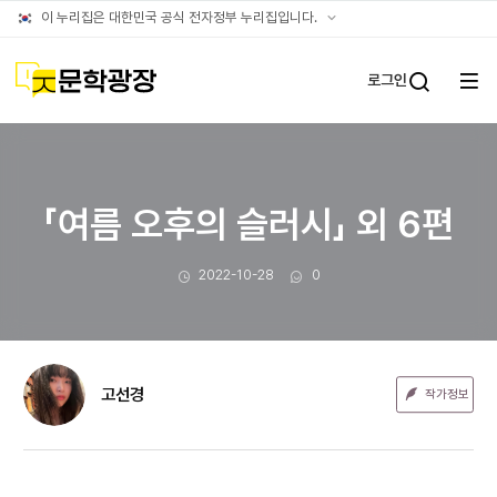
문장웹진
공식
이 누리집은 대한민국 공식 전자정부 누리집입니다.
누리집
확인방법
문학광장
로그인
전체
통합검
메뉴
열기
「여름 오후의 슬러시」 외 6편
작성일
댓글수
2022-10-28
0
고선경