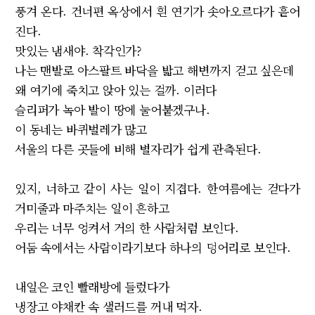
풍겨 온다. 건너편 옥상에서 흰 연기가 솟아오르다가 흩어
진다.
맛있는 냄새야. 착각인가?
나는 맨발로 아스팔트 바닥을 밟고 해변까지 걷고 싶은데
왜 여기에 죽치고 앉아 있는 걸까. 이러다
슬리퍼가 녹아 발이 땅에 눌어붙겠구나.
이 동네는 바퀴벌레가 많고
서울의 다른 곳들에 비해 별자리가 쉽게 관측된다.
있지, 너하고 같이 사는 일이 지겹다. 한여름에는 걷다가
거미줄과 마주치는 일이 흔하고
우리는 너무 엉켜서 거의 한 사람처럼 보인다.
어둠 속에서는 사람이라기보다 하나의 덩어리로 보인다.
내일은 코인 빨래방에 들렀다가
냉장고 야채칸 속 샐러드를 꺼내 먹자.