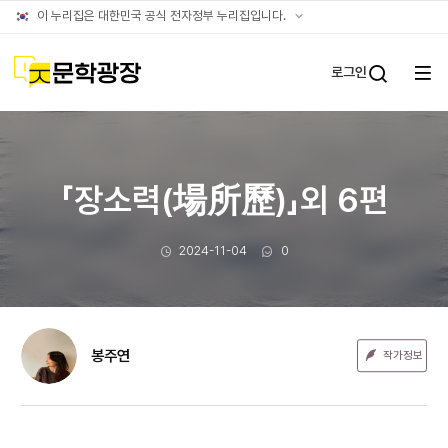
문장웹진
공식
이 누리집은 대한민국 공식 전자정부 누리집입니다.
누리집
확인방법
문학광장
로그인
전체
통합검
메뉴
열기
「장소력(場所歷)」외 6편
작성일
댓글수
2024-11-04
0
봉주연