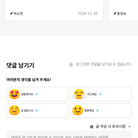
비비적거리는 살갑던 허공을 헤아려본다 두들기던
고마웠다니, 이런 환멸은 처음이야 머리를 틀어 올리고
얼룩이 서성대다, 발버둥 치다, 뜨거운 태양에 몸을
다리를 오므린다 온도가 중요해 시시때때
2024-11-05
박소언
윤인숙
맡긴다. 자리매김한 여분도 없이 넘나들다, 휘날리다,
손바닥 얼룩같이 두 눈이 없어도 잘 느낄 수
사지가 갈리면 문을 닫고 눈을 감고 싶다 두 개의
악어 알처럼 수국을 움켜쥘 때의 기분 모든 첫 중에 첫,
집게에 물려 벼랑에 설 때마다 하늘과 땅 사이를
한 입 복숭아 수국을 손바닥으로 움켜쥘 때 무른
맥없이 자맥질하는 무지개를 동반한 비바람의 날들이
복숭아의 즙 손가락을 타고 흐르는 거기를 만질 때
가까스로 씻겨나간다 바람 너머 저 홑청 속으로
조금 젖을 때의 침이 꿀꺽 넘어가는 물고기가
얼비치는 아홉 살 여자아이가 고사리 같은 손등에
물고 달아나는 산꼭대기 고사리 밭 층층나무의 
밥물을 잡는다 뒷산에 해가 걸리면, 아궁이에 군불을
이끼 아래 바위 복숭아 살을 손으로 뭉개 
지핀다 매운 눈을 비비며, 육자배기 노랫가락에 아들
밀가루 반죽을 휘휘 
타령 늘어진 아버지가 ”아~ 신라의 밤이여” 털레털레
여름이 뜨거웠다는, 뼈의 화목 나무
댓글 남기기
로그인후 댓글을 남기실 수 있습니다.
삽짝 문을 열고 갈지자로 휘청거린다 “아버지 내가
적막이 가만히 가라앉고 있다 흰 항아리 한 줌 다섯
커서 아들 낳아드릴게요” 버스럭버스럭 벗겨내던 슬픈
손가락 사이로 흘러내리는 뼈
여러분의 생각을 남겨 주세요!
말꼬리가 아들 없는 빈소를 기억하며 하얗게 운다 구멍
감았다 밖은 따뜻하고 속은 부서지는 중 골목을
뚫린 양말이 늙지도 못한 채 유품처럼 마당가에 서
들어서며 느리고 크게 부
있는 빈 바지랑대 줄에 걸린 검정 두루마기가, 술 취한
기억은 가뭇없고 폭풍이 쓸고 간 듯 먼 길이
감동했어요
0
최고에요
0
혼잣말이 낮 그림자에 나풀거리며 자꾸만 손짓한다 흙
있다 이마가 땅에 닿도록 절을 한다 풀이 풀의 어깨에
마당에 고꾸라진 짝 잃은 속디디미처럼 종종걸음하며
기대 흐느낀다 목덜미에 내려앉은 나비의 날갯짓 
방향을 잃고 몸부림쳐대는 꼴이라니 옷가지 거두어간
수 없다 믿을 수 없다 나무의 
공감합니다
0
훈훈해요
0
자리에 방울방울 물음표만 걸리는 속알속알 느낌표만
새겨진다 얕은 밤 고개를 젖혔다가 퉤, 하고 누런
걸리는 저 섬망 같은 세월을 하염없이 일으켜 세운다
가래를 뱉을 때, 가래가, 누런 가래가 땅바닥에 ‘척’하고
글 작성 시 유의사항
허공 의자 한 사내가 높다란 허공 의자에 앉아 바람을
달라붙은 거 같죠. 척하고 뭉
타고 있다. 창문에 매달린 꿈을 꾸며 리듬을 갈之자로
사라지지 않는다