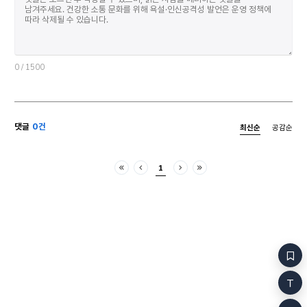
가른다. 지나가는 사람들은 보는 것만으로도 아찔한
쓰윽 뭉개지 말아요. 진득한 실이 달
순간이다. 밧줄에 매달려 좌우로 흔들리는 난간에서
영원이 알을 슬어 놓을
무거운 몸통을 거미처럼 붙여 놓고 사내는 끝없이
피니까요 어떤 순간도 영원이 될 수 있으니까요 꽃이
추락하는 꿈을 꾸기도 한다. 빌딩 외벽에서 사내가
피기도 전에 시
환상을 찾아 떠난다. 반짝반짝 별자리에 머물렀던 적
그런지, 선명한 것은
있었던가. 절벽 같은 유리창에 매달려 흔들흔들
무르익고 계절은 저쪽에서 이쪽으로 슬금슬금
0
/ 1500
안락의자를 기웃거렸을 뿐이다. 울렁울렁 목을
와버려요 어느 쪽으로 기울어져야 할까요 전 언제나
잡아당기던 밧줄에 맞춰 기어올랐을 벽과 빌딩 사이,
지는 쪽이 더 좋기는 해요 
이곳저곳 희망에 꿰차고 앉아 날개를 달기도 했다.
피려고 해요 꽃향기 비눗방울처럼 터져요 다정한 소문
높다란 저녁별 마주 보며 떨어지는 어둠에 하루치의
같아요 향기는 몸이 없고 소문은 멀리 가고 비 오는 날,
댓글
0건
최신순
공감순
밧줄을 말아 잡아당겼다. 바람의 끝에서 홀로 앉아
오른손을 높이높이 볼륨을 올리고 
있던 사내의 앉음새가 스르륵 풀어졌다. 핑 도는
온몸에 풍선 달고 가라앉는 배 위에서 물구
어지럼증이 발아래로 튀어 오르자 사내는 그제야 허공
아아 목 놓아 노래 불러요 꿈
1
의자에서 내려오는 그때 유리창 아늑한 방안에서
되려나 봐요 괴로움은 역사가 짧아 우리 엄마에 비하면
처음
이전
다음
마지막
아장아장 기어 나오는 아기가 두 손을 꽉 쥐고 까르르
새 
웃는다. 하늘 높이 날아오를 포즈로 나는 그네 타기
놀이에 빠져든다. 은지화 애오라지. 손바닥만 한
딱지에 물고기와 아이들*이 놀고 있다 은물결
팔딱이다 헤엄치다 긴한 말들이 아로새겨진 활자 같다
꼬리꼬리한 비늘이 까르르 뒹굴면 깊은