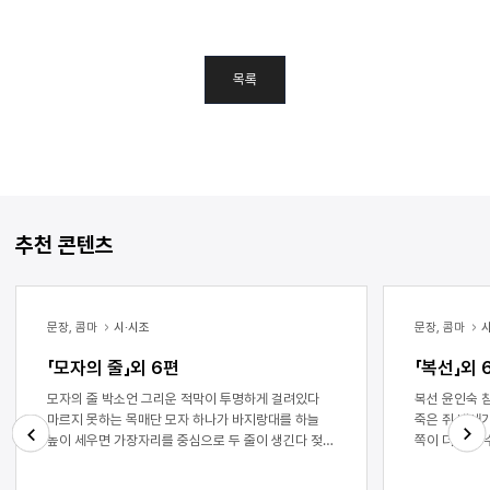
목록
추천 콘텐츠
문장, 콤마
시·시조
문장, 콤마
「모자의 줄」외 6편
「복선」외 
모자의 줄 박소언 그리운 적막이 투명하게 걸려있다
복선 윤인숙 참 이상하지 빨간 가운을 걸치면 몸에서
마르지 못하는 목매단 모자 하나가 바지랑대를 하늘
죽은 쥐 냄새가 나 유리 머리 폭탄 웃음 마
높이 세우면 가장자리를 중심으로 두 줄이 생긴다 젖은
쪽이 더 좋아 수족관에 손 하나가 어슬렁어슬렁 손도
옷가지들과 모자가 걸린 문이었으므로 하늘이 내린
키우시나요 그럼 물도 매일 갈아 줘야겠어요 손톱에
Next
Previous
경계에서 하루의 동거가 바짝 말라간다 맨살을
물때가 낄 테니까요 깨진 유리 구겨