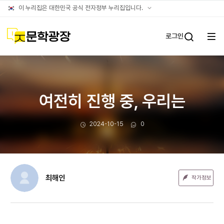
문장웹진
공식
이 누리집은 대한민국 공식 전자정부 누리집입니다.
누리집
확인방법
문학광장
로그인
전체
통합검
메뉴
열기
여전히 진행 중, 우리는
작성일
댓글수
2024-10-15
0
최해인