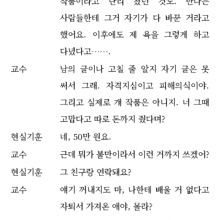
작품이라고 난리 쳤던 것도. 만나는
사람들한테 그거 자기가 다 바꾼 거라고
했어요. 이후에도 제 욕을 그렇게 하고
다녔다고…….
교수
남의 글이나 고칠 줄 알지 자기 글은 못
써서 그래. 자격지심이고 피해의식이야.
그리고 실제로 걔 작품은 아니지. 너 그때
고맙다고 따로 돈까지 줬다며?
현실기훈
네, 50만 원요.
교수
근데 뭐가 불만이라서 이런 거까지 쓰겠어?
현실기훈
그 친구랑 연락돼요?
교수
얘기 꺼내지도 마, 나한테 배울 거 없다고
자퇴서 가져온 애야, 몰라?