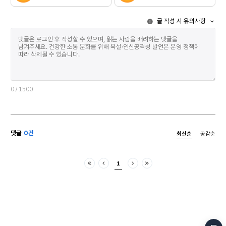
글 작성 시 유의사항
0
/ 1500
댓글
0건
최신순
공감순
1
처음
이전
다음
마지막