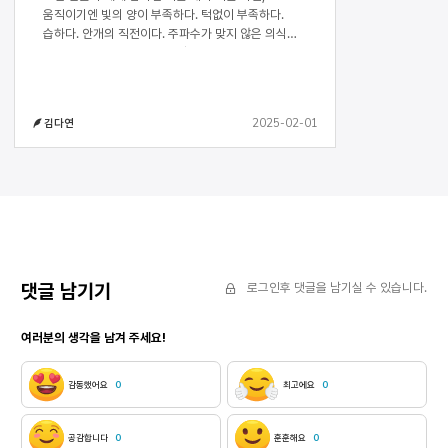
움직이기엔 빛의 양이 부족하다. 턱없이 부족하다.
습하다. 안개의 직전이다. 주파수가 맞지 않은 의식의
끝물이다. 그러나 그건 기분일 뿐이라고, 아무도 쓰지
않는 말들의 정령들이 뭐라 속삭이는 것만 같지. 핌
없이 이울어. 우리란 너머를 넘어가라고, 너머의
너머로 가라고, 서로를 지치게 하던 지표였을지도.
2025-02-01
김다연
그런 면으로 보면 그런 면으로만 보이는, 그런
면으로만 이루어진 세계에서 얼마나 오래 걸었는지
말귀가 어두워진 두 발의 눈빛은 괭하다. 늘 그렇지.
이렇게라도 살아가려고 이렇게밖에 살지 못했지. 숨
쉬기 위해 숨만 쉬기 위해 무엇에도 목숨을 걸지
않아서 아직 살아 있는 거라면 그냥 내뱉고 말을
따라가. 모든 걸 말에게 맡겨. 그 말이 사라진다면 그
말과 사라지게. 말의 불을 밝혀. 어떻게든 모이는
희망에 희망을 보태.
댓글 남기기
로그인후 댓글을 남기실 수 있습니다.
여러분의 생각을 남겨 주세요!
감동했어요
0
최고에요
0
공감합니다
0
훈훈해요
0