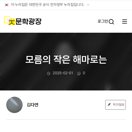
문장웹진
공식
이 누리집은 대한민국 공식 전자정부 누리집입니다.
누리집
확인방법
문학광장
로그인
전체
통합검
메뉴
열기
모름의 작은 해마로는
작성일
댓글수
2025-02-01
0
김다연