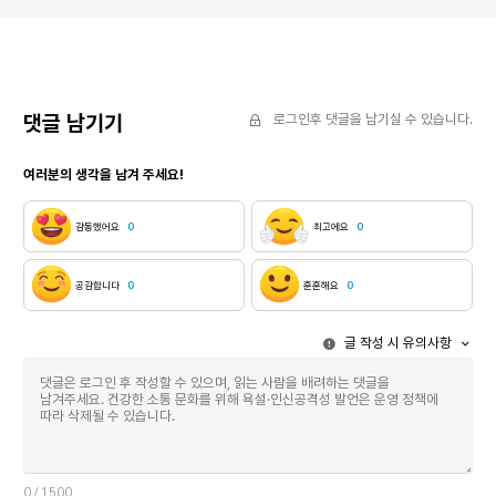
덮는다 사유를 덧씌우지 않고 이름짓기를 그만둔다
허락했습니다.
별들의 위치를 베끼지 않는다 각기 다른 조도를
시를 발견했습
기억하면서 부스러질 것 같은 과거의 필체와 접촉한다
읽고 책을 덮
⁑ 알타이르 16광년 다시 눈, 눈이다 남자는 설산을
남는 걸 원치
오른다 분명 누군가는 바보라 할 테지 길 잃기 좋은
다시는 꺼내 
이곳에 안내자도 없이 턱끝까지 숨이 차 폐 속까지 찬
시인이었고 이
댓글 남기기
로그인후 댓글을 남기실 수 있습니다.
공기가 들이찰 때 어쩐지 벌을 받는 것 같지만
싶지 않아.” 
상쾌하다 수지상결정눈 수지상결정눈 벨 듯이
여러분의 생각을 남겨 주세요!
날카롭지만 무엇도 베지 않는 그 윤곽을 훔치고 싶다
조부는 말했었지 눈에게 부끄럽다 눈이 다 봤다 그리고
눈이 덮었다 그 많은 구덩이를 피를 단호하게 조부의
감동했어요
0
최고에요
0
임종은 무엇 하나 미화시키지 못했지만 이 눈은 세상의
것들로 오염될 것 같지 않다 리셋할 수 있을 것 같다
어느 방향에 서 있어도 빛이 돌아오도록 설계된
공감합니다
0
훈훈해요
0
반사경처럼 손바닥에 눈이 도착한다 깨뜨린다
깨뜨린다 깨진다 그것을 눈이 지켜본다 ⁑ 베가
글 작성 시 유의사항
25광년 7세 아이는 문을 걸어 잠근다 책상 밑으로
들어가 머리칼을 푼다 손에는 유리구슬로 엮은
머리끈이 쥐어져 있다 아이는 그것을 가위로 자른다
무언가를 갖겠다는 것이 어떤 것을 절단하는 일이라는
걸 학습하면서 가방에 집어넣는다 안은 이미 조잡한
색색의 구슬들로 가득 차 있다 그것은 아이가 세상
모르게 탐낸 첫 번째 아름다움이다 아이는 혼자서 별을
바라본다 부모가 자신에게 그러했듯이 멋대로 이름을
0
/ 1500