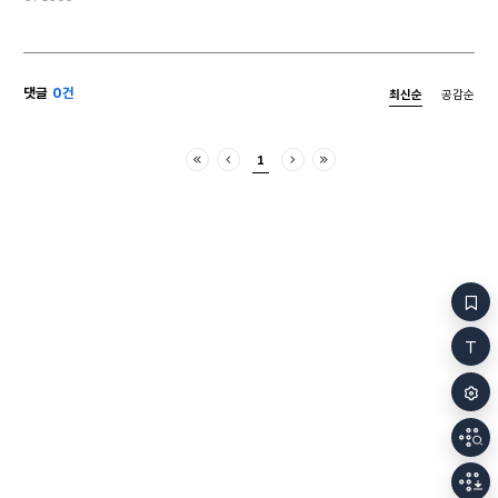
붙였다가 지워 버린다 죽죽 취소선을 긋는다 손가락이
붓도록 빤다 기억하고 싶은 추억이 떠오를 때까지
눈동자가 영문 없이 빛난다 별이 그러하듯이 아이는
거울 앞에 선다 가까이 다가간다 별빛이 미약하게
댓글
0건
최신순
공감순
방안을 드리운다 아이는 자기 자신에게서 가장 밝게
빛나는 것이 자신임을 깨닫는다 몸을 이리저리 털고
문질러도 절대 떨어지지 않는 것 그것은 아이의 가방에
1
들어가지 않는 첫 번째 비밀이다 누구도 방문을
처음
이전
다음
마지막
두드리지 않아서 아이는 자신을 두드린다 만지고
깨우고 논다 저마다의 별들이 그 장면을 자신이 품은
수억 개의 시간대로 내보낸다 여름 나라에서는 이상한
첫눈이 내리고 눈, 눈이라 말하기 시작한다