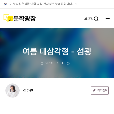
문장웹진
공식
이 누리집은 대한민국 공식 전자정부 누리집입니다.
누리집
확인방법
문학광장
로그인
전체
통합검
메뉴
열기
여름 대삼각형 - 섬광
작성일
댓글수
2025-07-01
0
정다연