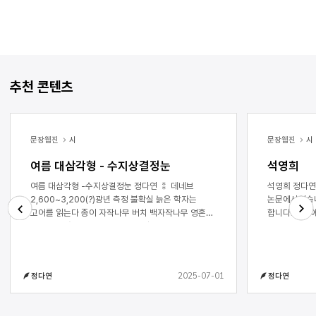
추천 콘텐츠
문장웹진
시
문장웹진
시
여름 대삼각형 - 수지상결정눈
석영희
여름 대삼각형 -수지상결정눈 정다연 ⁑ 데네브
석영희 정다연 석영희를 알게 된 건 
2,600~3,200(?)광년 측정 불확실 늙은 학자는
논문에서였습니
고어를 읽는다 종이 자작나무 버치 백자작나무 영혼이
합니다. 논문
날아가지 않게 뿌리로 감고 새 계절을 부르는 나무
그녀가 쓴 시
Next
Previous
학자는 눈을 감는다 어린 딸의 발목에 밴 민트 향처럼
있는 동안 시
잎이 수런거리고 디딘 발 아래 찬물이 고인다 사방은
작품은 소실되
은백색 숲 여름 곡식의 껍질처럼 눈이 내리고 눈,
시인이었고 저
2025-07-01
정다연
정다연
눈이라고 본 적도 밟아 본 적도 없는 먼 나라의 죽은
엄마의 삶을 
단어를 소리 내 발음한다 촛불이 꺼진다 여름 초거성이
말했습니다. 
드러난다 어둠에서도 반짝이는 열쇠처럼 학자는 책을
싶지 않아.” 