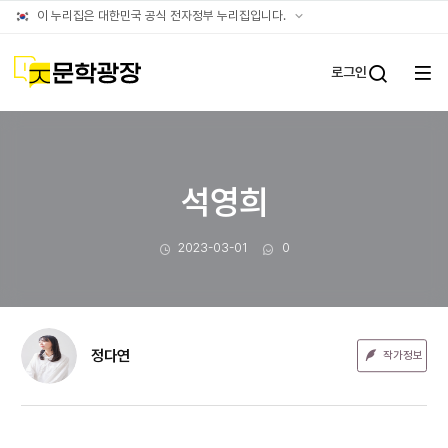
문장웹진
공식
이 누리집은 대한민국 공식 전자정부 누리집입니다.
누리집
확인방법
문학광장
로그인
전체
통합검
메뉴
열기
석영희
작성일
댓글수
2023-03-01
0
정다연