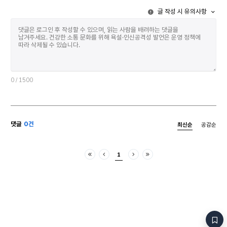
깨뜨린다 깨진다 그것을 눈이 지켜본다 ⁑ 베가
글 작성 시 유의사항
25광년 7세 아이는 문을 걸어 잠근다 책상 밑으로
들어가 머리칼을 푼다 손에는 유리구슬로 엮은
머리끈이 쥐어져 있다 아이는 그것을 가위로 자른다
무언가를 갖겠다는 것이 어떤 것을 절단하는 일이라는
걸 학습하면서 가방에 집어넣는다 안은 이미 조잡한
색색의 구슬들로 가득 차 있다 그것은 아이가 세상
모르게 탐낸 첫 번째 아름다움이다 아이는 혼자서 별을
바라본다 부모가 자신에게 그러했듯이 멋대로 이름을
0
/ 1500
붙였다가 지워 버린다 죽죽 취소선을 긋는다 손가락이
붓도록 빤다 기억하고 싶은 추억이 떠오를 때까지
눈동자가 영문 없이 빛난다 별이 그러하듯이 아이는
거울 앞에 선다 가까이 다가간다 별빛이 미약하게
댓글
0건
최신순
공감순
방안을 드리운다 아이는 자기 자신에게서 가장 밝게
빛나는 것이 자신임을 깨닫는다 몸을 이리저리 털고
문질러도 절대 떨어지지 않는 것 그것은 아이의 가방에
1
들어가지 않는 첫 번째 비밀이다 누구도 방문을
처음
이전
다음
마지막
두드리지 않아서 아이는 자신을 두드린다 만지고
깨우고 논다 저마다의 별들이 그 장면을 자신이 품은
수억 개의 시간대로 내보낸다 여름 나라에서는 이상한
첫눈이 내리고 눈, 눈이라 말하기 시작한다