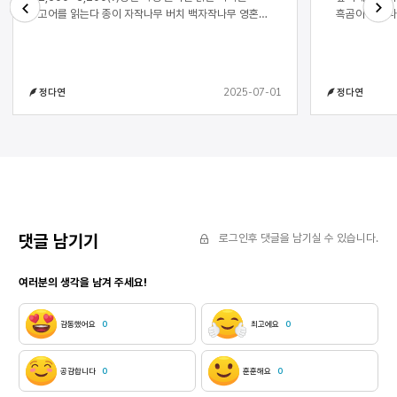
고어를 읽는다 종이 자작나무 버치 백자작나무 영혼이
흑곰이 깨어나고 낮밤이
날아가지 않게 뿌리로 감고 새 계절을 부르는 나무
쏟았다 조금씩 벌어지는 옅은 꿈결에서 이야기는 의심
Next
Previous
학자는 눈을 감는다 어린 딸의 발목에 밴 민트 향처럼
없는 맑은 기운으로 인간을 들었다
잎이 수런거리고 디딘 발 아래 찬물이 고인다 사방은
소리였다 한 줌 두 줌 흙을 걷어 낼 소녀는 아직
은백색 숲 여름 곡식의 껍질처럼 눈이 내리고 눈,
태어나지 않았고 보드라운 손길은 아득하고
2025-07-01
정다연
정다연
눈이라고 본 적도 밟아 본 적도 없는 먼 나라의 죽은
혼자여야만 하지만 소녀는 올 것이다 온
단어를 소리 내 발음한다 촛불이 꺼진다 여름 초거성이
피를 밝힐 가장 밝은 섬광 하나를 부싯돌처럼 품고
드러난다 어둠에서도 반짝이는 열쇠처럼 학자는 책을
이야기는 마침내 
덮는다 사유를 덧씌우지 않고 이름짓기를 그만둔다
전부를 쏟는다
별들의 위치를 베끼지 않는다 각기 다른 조도를
기억하면서 부스러질 것 같은 과거의 필체와 접촉한다
⁑ 알타이르 16광년 다시 눈, 눈이다 남자는 설산을
오른다 분명 누군가는 바보라 할 테지 길 잃기 좋은
이곳에 안내자도 없이 턱끝까지 숨이 차 폐 속까지 찬
댓글 남기기
로그인후 댓글을 남기실 수 있습니다.
공기가 들이찰 때 어쩐지 벌을 받는 것 같지만
상쾌하다 수지상결정눈 수지상결정눈 벨 듯이
여러분의 생각을 남겨 주세요!
날카롭지만 무엇도 베지 않는 그 윤곽을 훔치고 싶다
조부는 말했었지 눈에게 부끄럽다 눈이 다 봤다 그리고
눈이 덮었다 그 많은 구덩이를 피를 단호하게 조부의
감동했어요
0
최고에요
0
임종은 무엇 하나 미화시키지 못했지만 이 눈은 세상의
것들로 오염될 것 같지 않다 리셋할 수 있을 것 같다
어느 방향에 서 있어도 빛이 돌아오도록 설계된
공감합니다
0
훈훈해요
0
반사경처럼 손바닥에 눈이 도착한다 깨뜨린다