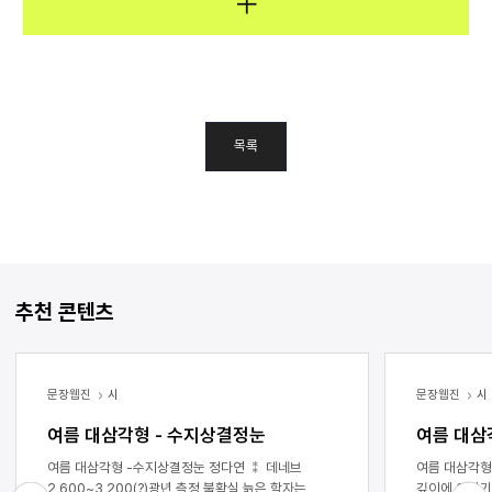
목록
추천 콘텐츠
문장웹진
시
문장웹진
시
여름 대삼각형 - 수지상결정눈
여름 대삼
여름 대삼각형 -수지상결정눈 정다연 ⁑ 데네브
여름 대삼각형 -섬광 정다연 흙을 거두면 닿을 수 
2,600~3,200(?)광년 측정 불확실 늙은 학자는
깊이에 이야기는 잠들어 있었다 이슬비가 내리고