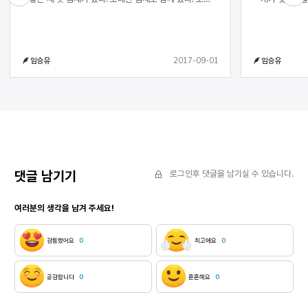
생각하면 오래 있게 될 거야. 어제 뜬 태양이 오늘 또
그곳을 만졌고 개처럼
Next
Previous
떠서 밝고 환하고 부드럽고 부피가 있으며 흡수력이
나온 노인이 
뛰어나므로 언제 끝낼지 모르는 언덕처럼 두 다리를
서서 꽃나무답게 꽃
끌어당겨 한쪽으로 돌아누우면 언덕은 완만한 언덕
어디까지 가서 끝나
2017-09-01
임승유
임승유
언덕을 넘어서면 멀리 해변이 보였다.
개천만 한 곳
있어서 개
댓글 남기기
로그인후 댓글을 남기실 수 있습니다.
여러분의 생각을 남겨 주세요!
감동했어요
0
최고에요
0
공감합니다
0
훈훈해요
0