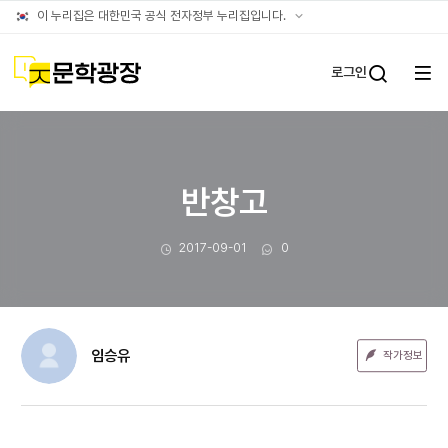
문장웹진
공식
이 누리집은 대한민국 공식 전자정부 누리집입니다.
누리집
확인방법
문학광장
로그인
전체
통합검
메뉴
열기
반창고
작성일
댓글수
2017-09-01
0
임승유