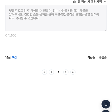
글 작성 시 유의사항
0
/ 1500
댓글
0건
최신순
공감순
1
처음
이전
다음
마지막