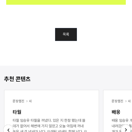
목록
추천 콘텐츠
문장웹진
시
문장웹진
시
타월
배웅
타월 임승유 타월을 꺼냈다. 있은 지 한참 됐는데 쓸
배웅 임승유 개천을 걸었다. 개천은 돌층계로
데가 없어서 해변에 가지 않았고 오늘 아침에 꺼내
내려갔다가 돌
놓은 새 것 냄새가 났다. 오래된 냄새도 함께 났다. 오래
개가 뒷다리를 들