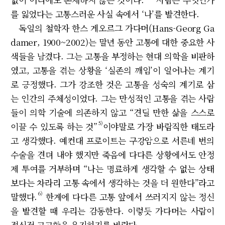
를 잃었다는 고통스러운 사실 속에서 ‘나’를 발견한다.
독일의 철학자 한스 게오르그 가다머(Hans-Georg Ga
damer, 1900~2002)는 말년 동안 고통에 대한 중요한 사
색들을 남겼다. 그는 고통을 부정하는 현대 의학을 비판하
였고, 고통을 겪는 상황을 ‘실존의 깨임’이 일어나는 계기
로 긍정했다. 그가 강조한 것은 고통을 성숙의 계기로 삼
는 인간의 주체성이었다. 그는 만성적인 고통을 겪는 사람
들이 의학 기술에 의존하지 않고 “견딜 만한 삶을 스스로
5)
이끌 수 있도록 하는 것”
이야말로 가장 바람직한 태도라
고 생각했다. 예컨대 프로이트는 구강암으로 서른네 번의
수술을 견뎌 내야 했지만 죽음에 다다른 상황에서도 안정
제 투여를 거부하며 “나는 명료하게 생각할 수 없는 상태
보다는 차라리 고통 속에서 생각하는 것을 더 원한다”라고
6)
말했다.
한계에 다다른 고통 앞에서 쓰러지지 않는 정신
을 발견할 때 우리는 감동한다. 이렇듯 가다머는 사람이
정신적 고고함을 유지하기를 바랐다.