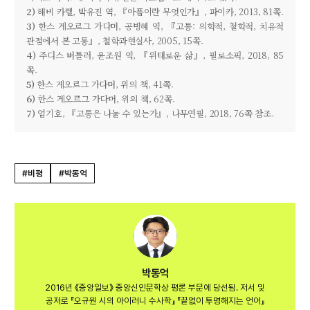
2)
해비 카렐, 박유진 역, 『아픔이란 무엇인가』, 파이카, 2013, 81쪽.
3)
한스 게오르그 가다머, 공병혜 역, 『고통: 의학적, 철학적, 치유적
관점에서 본 고통』, 철학과현실사, 2005, 15쪽.
4)
주디스 버틀러, 윤조원 역, 『위태로운 삶』, 필로소픽, 2018, 85
쪽.
5)
한스 게오르그 가다머, 위의 책, 41쪽.
6)
한스 게오르그 가다머, 위의 책, 62쪽.
7)
엄기호, 『고통은 나눌 수 있는가』, 나무연필, 2018, 76쪽 참조.
#비평
#박동억
박동억
2016년 《중앙일보》 중앙신인문학상 평론 부문에 당선됨. 저서 및
공저로 『오규원 시의 아이러니 수사학』 『끝없이 투명해지는 언어』