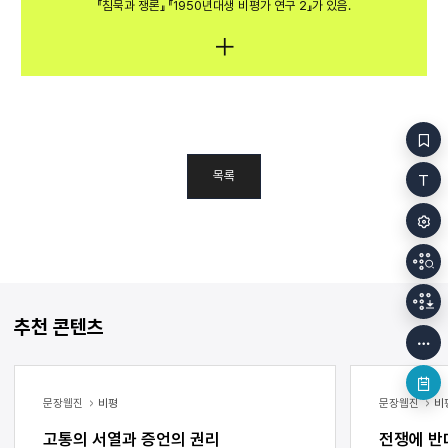
『침묵과 쟁론』 『1950년대생 비평가 연구 2』가 있음.
목록
추천 콘텐츠
문장웹진
비평
문장웹진
비
고통의 서열과 증언의 권리
전쟁에 반