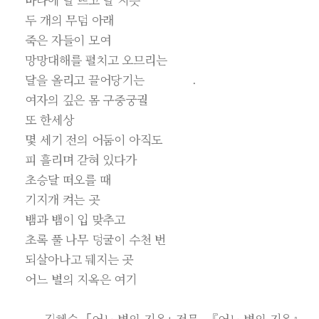
두 개의 무덤 아래
죽은 자들이 모여
망망대해를 펼치고 오므리는
달을 올리고 끌어당기는 .
여자의 깊은 몸 구중궁궐
또 한세상
몇 세기 전의 어둠이 아직도
피 흘리며 갇혀 있다가
초승달 떠오를 때
기지개 켜는 곳
뱀과 뱀이 입 맞추고
초록 풀 나무 덩굴이 수천 번
되살아나고 뒈지는 곳
어느 별의 지옥은 여기
김혜순, ｢어느 별의 지옥｣ 전문, 『어느 별의 지옥』