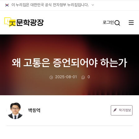
문장웹진
공식
이 누리집은 대한민국 공식 전자정부 누리집입니다.
누리집
확인방법
문학광장
로그인
전체
통합검
메뉴
열기
왜 고통은 증언되어야 하는가
작성일
댓글수
2025-08-01
0
박동억