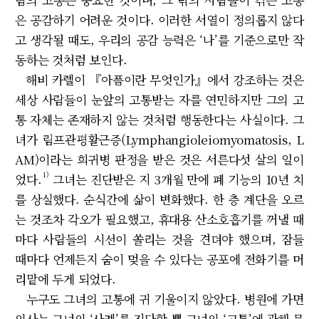
은 공감하기 어려운 것이다. 이러한 서열이 정의롭지 않다
고 생각될 때도, 우리의 공감 능력은 ‘나’를 기준으로만 작
동하는 것처럼 보인다.
해비 카렐이 『아픔이란 무엇인가』에서 강조하는 것은
세상 사람들이 눈앞의 고통받는 자를 연민하지만 그의 고
통 자체는 존재하지 않는 것처럼 행동한다는 사실이다. 그
녀가 림프관평활근증(Lymphangioleiomyomatosis, L
AM)이라는 희귀병 판정을 받은 것은 서른다섯 살의 일이
1)
었다.
그녀는 진단받은 지 3개월 만에 폐 기능의 10년 치
를 상실했다. 순식간에 삶이 변화했다. 한 층 계단을 오르
는 것조차 각오가 필요했고, 휴대용 산소호흡기를 꺼낼 때
마다 사람들의 시선이 쏠리는 것을 견뎌야 했으며, 잠들
때마다 언제든지 숨이 멎을 수 있다는 공포에 전화기를 머
리맡에 두게 되었다.
누구도 그녀의 고통에 귀 기울이지 않았다. 병원에 가면
의사는 그녀의 ‘사례’를 진단할 뿐 그녀의 ‘고통’에 관해 묻