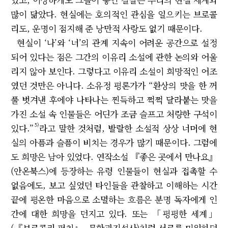
많이 닮았다. 현실에는 호의적인 관심을 일으키는 브로콜
리도, 운명이 점지해 준 낭만적 사랑도 없기 때문이다.
현실이 ‘나’와 ‘너’의 관계 지속이 어려운 공간으로 설정
되어 있다는 점은 그간의 이유리 소설에 관한 논의와 어울
리지 않아 보인다. 그렇다고 이유리 소설이 희망적인 어조
였던 것만은 아니다. 소유정 평론가가 “환상의 맛을 한 꺼
풀 벗겨낸 후에야 나타나는 찐득하고 쩍쩍 달라붙는 맛을
가진 소설 속 인물들은 어딘가 조금 슬프고 처량한 구석이
5)
있다.”
라고 말한 것처럼, 발랄한 소설적 상상 너머에 현
실의 아픔과 슬픔이 비치는 경우가 많기 때문이다. 그럼에
도 희망은 남아 있었다. 연작소설 『좋은 곳에서 만나요』
(안온북스)에 등장하는 유령 인물들이 현실과 접촉할 수
없음에도, 보고 싶었던 타인들을 관찰하고 이해하는 시간
끝에 평온한 마음으로 소멸하는 흐름은 분명 독자에게 인
간에 대한 희망을 던지고 있다. 또는 「평평한 세계」
(『브로콜리 펀치』, 문학과지성사)처럼 서로를 미워하던