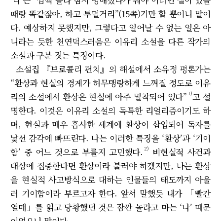
때랑 똑같잖아, 하고 투덜거리”(15쪽)기만 할 뿐이니 말이
다. 예상하지 못했지만, 그렇다고 일어날 수 없는 일은 아
니라는 듯한 천연덕스러움은 이유리 소설을 다른 작가의
소설과 구분 짓는 특징이다.
소설집 『브로콜리 펀치』의 해설에서 소유정 평론가는
“환상과 현실의 경계가 허무맹랑하게 느껴질 정도로 이유
1)
리의 소설에서 환상은 현실에 아주 밀착되어 있다”
고 설
명한다. 이것은 이유리 소설의 독특한 리얼리즘이기도 하
며, 현실과 매우 흡사한 세계에 환상이 삽입되어 독자를
낯선 감각에 빠뜨린다. 나는 이러한 특징을 ‘환상’과 ‘기이
2)
함’ 중 어느 것으로 부를지 고민했다.
비현실적 사건과
대상에 집중한다면 환상이라 불러야 하겠지만, 나는 환상
을 현실적 사고방식으로 대하는 인물들의 태도까지 아울
러 기이함이라 부르고자 한다. 앞서 말했듯 내가 「빨간
열매」를 읽고 당황했던 것은 잠깐 놀라고 마는 ‘나’ 때문
이었으니 말이다.