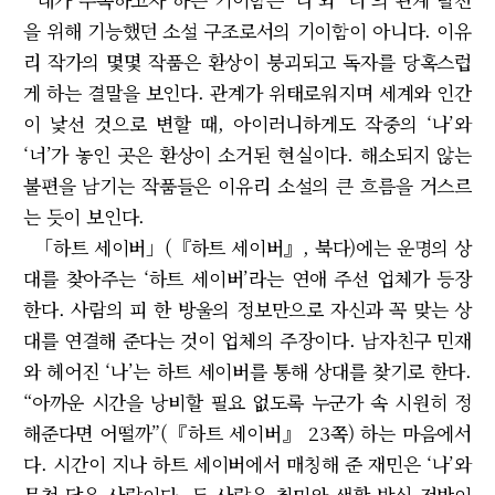
을 위해 기능했던 소설 구조로서의 기이함이 아니다. 이유
리 작가의 몇몇 작품은 환상이 붕괴되고 독자를 당혹스럽
게 하는 결말을 보인다. 관계가 위태로워지며 세계와 인간
이 낯선 것으로 변할 때, 아이러니하게도 작중의 ‘나’와
‘너’가 놓인 곳은 환상이 소거된 현실이다. 해소되지 않는
불편을 남기는 작품들은 이유리 소설의 큰 흐름을 거스르
는 듯이 보인다.
「하트 세이버」(『하트 세이버』, 북다)에는 운명의 상
대를 찾아주는 ‘하트 세이버’라는 연애 주선 업체가 등장
한다. 사람의 피 한 방울의 정보만으로 자신과 꼭 맞는 상
대를 연결해 준다는 것이 업체의 주장이다. 남자친구 민재
와 헤어진 ‘나’는 하트 세이버를 통해 상대를 찾기로 한다.
“아까운 시간을 낭비할 필요 없도록 누군가 속 시원히 정
해준다면 어떨까”(『하트 세이버』 23쪽) 하는 마음에서
다. 시간이 지나 하트 세이버에서 매칭해 준 재민은 ‘나’와
무척 닮은 사람이다. 두 사람은 취미와 생활 방식 전반이