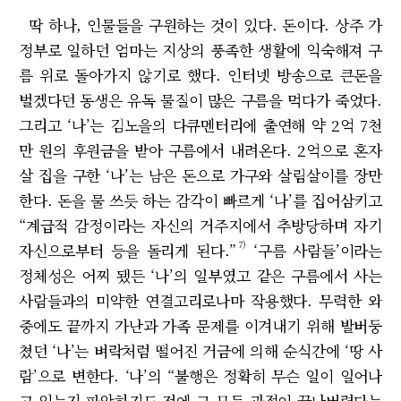
딱 하나, 인물들을 구원하는 것이 있다. 돈이다. 상주 가
정부로 일하던 엄마는 지상의 풍족한 생활에 익숙해져 구
름 위로 돌아가지 않기로 했다. 인터넷 방송으로 큰돈을
벌겠다던 동생은 유독 물질이 많은 구름을 먹다가 죽었다.
그리고 ‘나’는 김노을의 다큐멘터리에 출연해 약 2억 7천
만 원의 후원금을 받아 구름에서 내려온다. 2억으로 혼자
살 집을 구한 ‘나’는 남은 돈으로 가구와 살림살이를 장만
한다. 돈을 물 쓰듯 하는 감각이 빠르게 ‘나’를 집어삼키고
“계급적 감정이라는 자신의 거주지에서 추방당하며 자기
7)
자신으로부터 등을 돌리게 된다.”
‘구름 사람들’이라는
정체성은 어찌 됐든 ‘나’의 일부였고 같은 구름에서 사는
사람들과의 미약한 연결고리로나마 작용했다. 무력한 와
중에도 끝까지 가난과 가족 문제를 이겨내기 위해 발버둥
쳤던 ‘나’는 벼락처럼 떨어진 거금에 의해 순식간에 ‘땅 사
람’으로 변한다. ‘나’의 “불행은 정확히 무슨 일이 일어나
고 있는지 파악하기도 전에 그 모든 과정이 끝나버렸다는