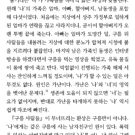
원래 ‘나’의 가족은 엄마, 아빠, 할아버지, 남동생을 포함
해 다섯이었다. 처음에는 지상에서 상주 가정부로 일하게
된 엄마가 연락을 끊고 사라지더니, 곧이어 할아버지가 오
랜 투병 끝에 죽는다. 아빠는 엄마가 도망간 일, 구름 위
사람들을 내몰려는 지상에 대한 분노가 합쳐져 시청에 불
을 지르려다 붙잡힌다. 마지막 남은 가족인 동생은 인터넷
방송을 하겠다면서 구름을 먹는 영상을 찍었고, 유독 물질
이 몸에 쌓여 죽고 만다. 막힘없이 진행되는 가족 해체 서
사는 잔인하게 느껴질 정도이며, ‘나’가 할 수 있는 일은 아
무것도 없다. 원인은 가난이다. 가난은 ‘나’와 ‘너’의 영역
6)
을 벗어난 문제다.
생존에 도움이 되지 않으면 ‘너’는 필
요가 없어지며, 반대로 가난을 타개하지 못하는 ‘나’ 역시
쉽게 자조에 빠진다.
『구름 사람들』이 무너뜨리는 환상은 구름만이 아니다.
‘나’에게는 같은 구름에 사는 남자친구인 원이 있다. 폭력
을 일삼는 아버지에게 맞고 있던 ‘나’를 어느 날 원이 구해