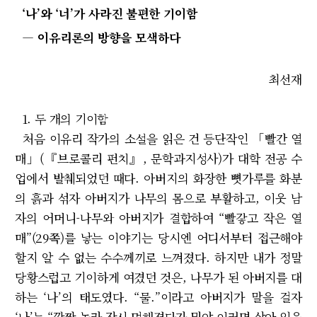
‘나’와 ‘너’가 사라진 불편한 기이함
― 이유리론의 방향을 모색하다
최선재
1. 두 개의 기이함
처음 이유리 작가의 소설을 읽은 건 등단작인 「빨간 열
매」(『브로콜리 펀치』, 문학과지성사)가 대학 전공 수
업에서 발췌되었던 때다. 아버지의 화장한 뼛가루를 화분
의 흙과 섞자 아버지가 나무의 몸으로 부활하고, 이웃 남
자의 어머니-나무와 아버지가 결합하여 “빨갛고 작은 열
매”(29쪽)를 낳는 이야기는 당시엔 어디서부터 접근해야
할지 알 수 없는 수수께끼로 느껴졌다. 하지만 내가 정말
당황스럽고 기이하게 여겼던 것은, 나무가 된 아버지를 대
하는 ‘나’의 태도였다. “물.”이라고 아버지가 말을 걸자
‘나’는 “깜짝 놀라 잠시 멍해졌다가 뭐야 이러면 살아 있을