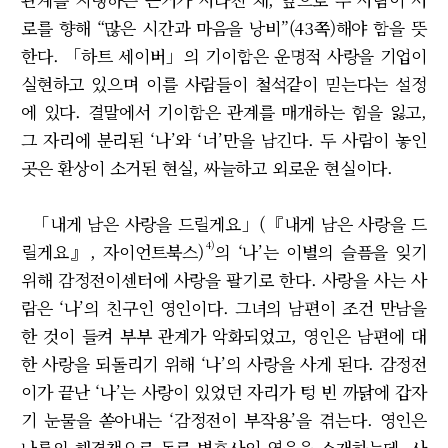
로를 향해 “많은 시간과 마음을 낭비”(43쪽)해야 함을 뜻
한다. 「하트 세이버」의 기이함은 운명적 사랑을 기업이
실현하고 있으며 이를 사람들이 철석같이 믿는다는 설정
에 있다. 결말에서 기이함은 관계를 매개하는 힘을 잃고,
그 자리에 분리된 ‘나’와 ‘너’만을 남긴다. 두 사람이 놓인
곳은 환상이 소거된 현실, 싸늘하고 외로운 현실이다.
「내게 남은 사랑을 드릴게요」(『내게 남은 사랑을 드
4)
릴게요』, 자이언트북스)
의 ‘나’는 이별의 슬픔을 잊기
위해 감정전이센터에 사랑을 팔기로 한다. 사랑을 사는 사
람은 ‘나’의 친구인 영인이다. 그녀의 남편이 조건 만남을
한 것이 들켜 부부 관계가 악화되었고, 영인은 남편에 대
한 사랑을 되돌리기 위해 ‘나’의 사랑을 사게 된다. 감정전
이가 끝난 ‘나’는 사랑이 있었던 자리가 텅 빈 까닭에 갑자
기 눈물을 쏟아내는 ‘감정전이 부작용’을 겪는다. 영인은
나름의 해결책으로 동료 변호사인 영욱을 소개하는데, 사