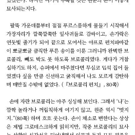
묘사되는지다.
팔뚝 가운데쯤부터 점점 푸르스름하게 물들기 시작해서
가장자리가 깔쭉깔쭉한 잎사귀들로 감싸이고, 손가락은
연둣빛 줄기가 되어 끝으로 모여서는 아프로 펀치파마같
이 뽀글뽀글 큼직한 푸른 송이를 이룬 그러니까 완벽한 브
로콜리, 빼도 박도 못 하도록 브로콜리였다. 게다가 거참
실하기도 하지, 슈퍼에서 마주쳤다면 무심코 덥석 집어 들
었겠다 싶을 만큼 신선하고 굵직해서 나도 모르게 감탄하
며 매만질 수밖에 없었다. (『브로콜리 펀치』, 80쪽)
손에 자란 브로콜리는 아주 싱싱해 보인다. 그래서 ‘나’는
깜짝 놀라거나 꺼림칙하게 여기지 않고, 원준 역시 “멋지
지.”(80쪽) 하며 흐흐 웃는다. 손이 채소로 변한다는 상상
은 제법 그로테스크하게 읽히지만, 작중 브로콜리의 묘사
는 상황의 심각성을 덜어내면서 인물과 독자 모두 원준을