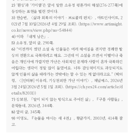
2)
‘환상’과 ‘기이함’은 앞서 말한 소유정 평론가의 해설(276-277쪽)에
등장하는 표현을 빌린 것이다.
3)
한승빈, 〈삶과 회복의 이야기 - 브로콜리 펀치〉, 아트인사이트, 2
021년 7월 10일(2026년 4월 29일 조회). (https://www.artinsight.
co.kr/news/view.php?no=54844)
4)
이하 「내게 남은」.
5)
소유정, 앞의 글, 290쪽.
6)
“이전까지 썼던 소설 속 인물들은 여러 헤어짐을 겪지만 경쾌한 발
상의 전환으로 극복하려고 해요. 그런데 이 소설을 쓰면서 이별이나 죽
음은 개인사에 가깝지만 가난은 사회적인 문제라 사람이 혼자 극복하긴
어렵다는 생각이 정말 많이 들었어요. 너무 감상적이지도 과장되지도
않게 인물의 삶을 따라가는 것밖에는 할 수 있는 게 없더라고요.” (박의
령, 〈[인터뷰] 이유리, 기상천외한 가난 이야기〉, 채널예스, 2026년
3월 24일(2026년 5월 1일 조회). (https://ch.yes24.com/article/d
etails/82031))
7)
강보원, 「말이 되지 않는 방식으로 주어진 삶」, 『구름 사람들』,
문학동네, 2026년, 344쪽.
8)
앞의 글, 345쪽.
9)
이영도, 『눈물을 마시는 새 4권』, 황금가지, 2003년, 414쪽 참
고.