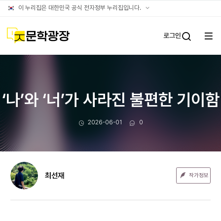
문장웹진
공식
이 누리집은 대한민국 공식 전자정부 누리집입니다.
누리집
확인방법
문학광장
로그인
전체
통합검
메뉴
열기
‘나’와 ‘너’가 사라진 불편한 기이함
작성일
댓글수
2026-06-01
0
최선재