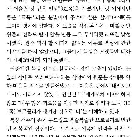
가 어울릴 것 같은 인상”(82쪽)을 가졌지만, 링 위에서만
큼은 “표독스러운 눈빛이며 주먹에 실은 살기”(82쪽)를
보이며 경기에 임한다. 이 모습을 직접 본 ‘나’는 며칠 동안
원준의 전화도 받지 않을 만큼 그를 무서워했고 또한 낯설
어했다. 원준 역시 할 얘기가 없다는 이유로 복싱에 관한
이야기를 하지 않았으니, 그들에게 복싱은 오랫동안 대화
의 제재(題材)가 되지 못했다.
원준에겐 복싱 선수로 활동하는 것에 고충이 있었다. 눈
앞의 상대를 쓰러트려야 하는 상황에서 원준은 상대를 향
한 미움을 억지로 만들어냈고, 그 미움은 링에서 내려오고
나서도 사라지지 않았다. 연인인 ‘나’에게조차 이야기하지
않고 “너무 많은 괴로움을 자꾸만 억지로 삼키다 보니”(10
1쪽) 브로콜리가 생겨난 것으로 ‘나’는 이해하고 있다.
복싱 선수의 손이 부드럽고 복슬복슬한 브로콜리로 변한
건 전복적인 상상이다. 그 손으로 어떻게 일격을 날릴 수
있겠는가. 하지만 여기서 주목할 것은 원준의 손이 어떻게