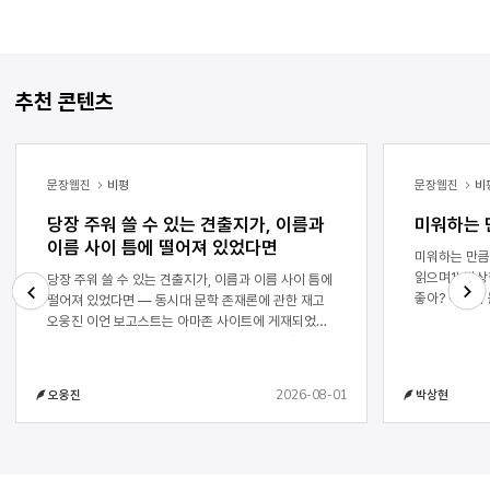
추천 콘텐츠
문장웹진
비평
문장웹진
비
당장 주워 쓸 수 있는 견출지가, 이름과
미워하는 
이름 사이 틈에 떨어져 있었다면
미워하는 만큼 사랑하기 - 예
읽으며1) 박상현 1. 사랑할 수밖에 걔가 뭐가 그렇게
당장 주워 쓸 수 있는 견출지가, 이름과 이름 사이 틈에
좋아? 여사가
떨어져 있었다면 ― 동시대 문학 존재론에 관한 재고
대답했다. 똑
오웅진 이언 보고스트는 아마존 사이트에 게재되었던
Next
Previous
없느냐고 물어
하나의 책 리뷰를 통해 비평이라는 행위의 본성에
다른 점도 분명
관하여 질문한다.1) 그 리뷰어의 견해에 따르자면
있을 것만 같은
지젝이라는 이름의 이 평론가는 자신의 책 제목을
2026-08-01
오웅진
박상현
곳이라고 분명
『Looking Awry: An Introduction to Jacques
이야기해보자면
Lacan Through Popular Culture』2)로 결정하는
것이 그나마 
과정에 있어 좀 더 신중했어야 한다. 평론가가 이 책을
같은 기분이 
통해 비평의 주제를 조명하고자 한 것인지, 혹은 단지
인간으로 존재
비평 행위 자체를 조명하고자 한 것인지 혼동되는