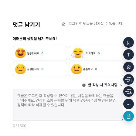
(「너의 나쁜 무리」, p. 
측면이 있기 때문이다. 실제로 지젝은 세상의 많은
인연을 완전히
현상들을 소급적(retroactive) 인과 관계로서
최초의 결심과 
진단하는데 이는 라캉의 일부 시선을 빌린 결과이기도
나쁜 무리」, p. 112) “그런 세계”에
하다. 그레이엄 하먼은 지젝의 이러한 소급적 인과성이
댓글 남기기
로그인후 댓글을 남기실 수 있습니다.
애착을 무엇이
지나치게 인간 지각에 제한되어 있음을 지적한다.
삶’에 대한 많
실제로 모파상이 아직 세상에 도착하지도 않은
여러분의 생각을 남겨 주세요!
소리겠지만, 
프루스트의 소설을, 혹은 그것의 태도를 예상하여
학창 시절에는 
표절한다는3) 식의 환상(적인, 그러나 환상을
수험생활에 열
통해서만 능히 해석될 수 있는 현실 곳곳의 풍경)은
감동했어요
0
최고에요
0
진학하고, 스
인간이 인지할 수 있는 세계의 바깥에서도 충분히
사랑하는 이와
쓸모를 지닌다. 인간이 파악하거나 감각할 수 없는
부모가 될 것
형태의 시공간에 관한 문학의 응전이 반드시 필요한
공감합니다
0
훈훈해요
0
한편, 예소연
것인지 질문할 수 있다. 이것에 이미 많은 문학이
그토록 이런 
자신만의 언어로 대답한 바 있다. 그리고 이 글은
글 작성 시 유의사항
염원하는지 잘
이러한 다수의 시도 속에서 특히 평론이 무엇을, 어떤
아이들보다 나
식으로 말해야 하는지 이야기해보고자 한다. 1. 객체로
미웠”(「아주 사
잴 수 있는 것, 잴 수 없는 것 메이야수는 FHS(Fiction
애착은 거의 절
Hors-Science)라고 직접 이름 붙인 특정한 문학
없는 일”이다.
장르를 제안한 바 있다. 그것은 SF소설과는 구별되는,
주는 환희를 
‘과학의 바깥 세계에 관한 소설’을 뜻하며 그는 FHS
다만 이들이 
소설의 대표적인 예시로 르네 바르자벨의 『대재난』을
살기 위해서는
언급한다. 소설에선 전기가 사라진 이후의 세계 풍경이
0
/ 1500
무리」, p. 94) 한
묘사되는데, 그 묘사된 내용과 설정으로부터