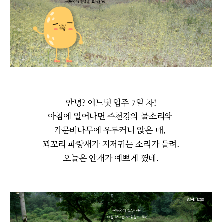
안녕? 어느덧 입주 7일 차!
아침에 일어나면 주천강의 물소리와
가문비나무에 우두커니 앉은 매,
꾀꼬리 파랑새가 지저귀는 소리가 들려.
오늘은 안개가 예쁘게 꼈네.