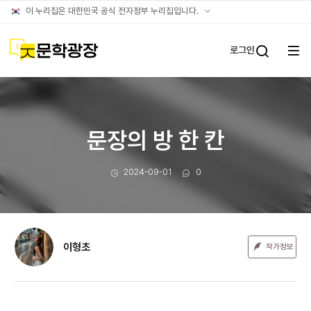
문장웹진
공식
이 누리집은 대한민국 공식 전자정부 누리집입니다.
누리집
확인방법
문학광장
로그인
전체
통합검
메뉴
열기
문장의 방 한 칸
작성일
댓글수
2024-09-01
0
이형초