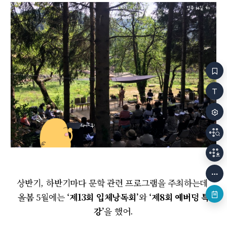
상반기, 하반기마다 문학 관련 프로그램을 주최하는데
올봄 5월에는
‘제13회 입체낭독회’
와
‘제8회 예버덩 특
강’
을 했어.