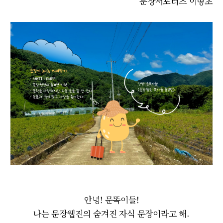
문장서포터즈 이형초
안녕! 문똑이들!
나는 문장웹진의 숨겨진 자식 문장이라고 해.