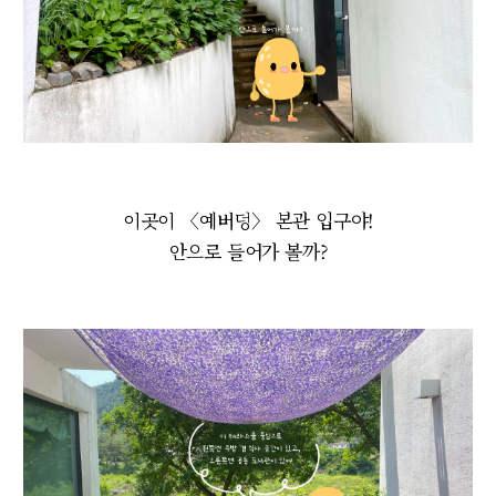
이곳이 〈예버덩〉 본관 입구야!
안으로 들어가 볼까?