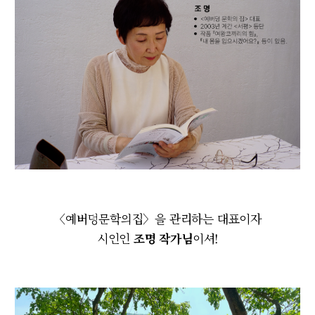
〈예버덩문학의집〉을 관리하는 대표이자
시인인
조명 작가님
이셔!