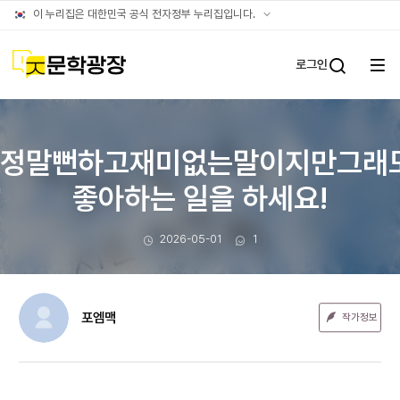
문장웹진
공식
이 누리집은 대한민국 공식 전자정부 누리집입니다.
누리집
확인방법
문학광장
로그인
전체
통합검
메뉴
열기
정말뻔하고재미없는말이지만그래도
좋아하는 일을 하세요!
작성일
댓글수
2026-05-01
1
포엠맥