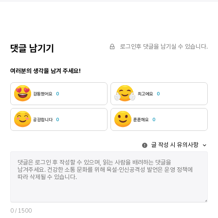
라디오 드라마
아니었습니다. 나와 대화를 나눈 사람들 모두 내 책을
길게는 1년 전
잘 알고 있더군요. 희한하게도, 내 책의 글과 그림에
준비하는 경우
대한 명확하고도 박학한 질문이 주어졌습니다.
위해서다. 작
희한하게도, 그림책의 언어와 그림의 어울림에 대해
제정 100주년
아주 꼼꼼하게 인지하고 언급하는 코멘트도
댓글 남기기
로그인후 댓글을 남기실 수 있습니다.
해당한다. 특
있었습니다. 나는 내 책을 한국에서 낸 출판인들을
전부터 준비한다. 라디오 드라마가 만나고 
만날 수 있었습니다. 책의 어떤 부분은 원본을 살짝
여러분의 생각을 남겨 주세요!
제한은 없다.
벗어나 새로운 포맷을 입기도 했는데, 그 섬세한
방해하는 가장
만듦새에 완전히 납득당할 수밖에 없었습니다.
KBS 측에서
이를테면 볼프 에를브루흐가 그림을 그린 (한국어본
감동했어요
0
최고에요
0
받아들이지 않
제목 : )의 한국어본은 원본과 달리 세로가 더 긴
드라마와 소설
포맷으로 나왔습니다. 책 속의 작은 왕에게 갑자기 더
다시 듣기(=
큰 공간이 주어졌는데, 그게 이야기와 아주 잘 어울려
공감합니다
0
훈훈해요
0
저작권에 포함
보였습니다. 한국에서 머무르는 4주 동안 나는 출판인,
곳도 있다. 
번역자들과(글자 그대로 모두 여성이었지요)(* 역주 :
글 작성 시 유의사항
소설과 라디오 드라
독일어의 명사에는 남성과 여성의 구분이 있습니다.
라디오 드라마의 주파
작가는 보통의 경우 남성형 명사와 여성형 명사를 모두
주파수와 잘 
씁니다. ‘대화 상대(남성형)과 대화 상대(여성형)’ 이런
궁합으로 바꿔
식입니다. 그런데 이 문장에서 출판인과 번역자의
사이에 궁합이
여성형만 쓰고 이런 설명을 덧붙였습니다. 모두 여성인
그렇다면 궁합
게 아주 인상적이었던 모양입니다.) 아주 흥미로운
간단하게 정리
대화를 많이 나눌 수 있었습니다. 그뿐 아니라 (여성)
그려지면서 쉽
그림책 작가들과 (남성) 그림책 작가들, (여성) 글
0
/ 1500