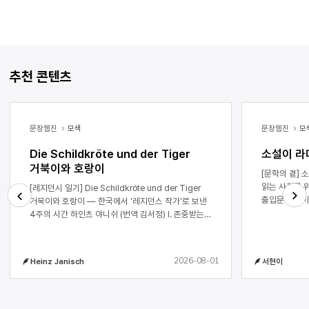
추천 콘텐츠
문장웹진
모색
문장웹진
모
Die Schildkröte und der Tiger
소설이 라
거북이와 호랑이
[문학의 곁] 소설이 라디오 드라마를 만났을 때 ― 책
읽는 사회를 위한 서현이 1. ON AI
[레지던시 일기] Die Schildkröte und der Tiger
출입문에 불이 
거북이와 호랑이 ― 한국에서 ‘레지던스 작가’로 보낸
선명하다. 드
4주의 시간 하인츠 야니쉬 (번역 김서정) I. 존중받는
Next
Previous
드라마를 만났
느낌. 한국에서 보낸 4주간(2026년 3월 28일부터
성우들을 만나
4월 24일까지)을 돌아보면 가장 먼저 떠오르는 말이
호흡이 되어 
이것입니다. 나와 내 가족이 받은 대접, 우리를 대하는
2026-08-01
Heinz Janisch
서현이
문장은 음향효
사람들의 정성, 나의 책과 문학 작업에 대한 존중. 내
것이고 음악을
책들(원서와 한국어 번역본)은 남이섬의 한스
드라마를 만나면 
크리스티안 안데르센 그림책 홀이나 서울의
KBS 제작 모습 2. 오프닝 혹은 여정의 출발 소설이
한국문화예술위원회 건물 진열장에만 있는 게