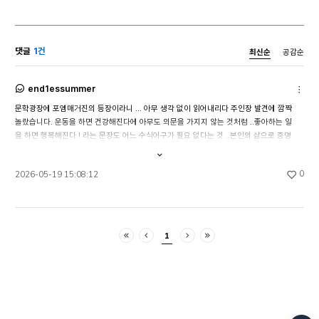
반문할지 모른
작가들과 (남성) 글 작가들과도 대화를 나누었습니다.
모든 상황을 
우리는 책을 보여주고, 의견을 주고받고, 책도
책을 덮은 후
주고받았습니다. 친절한 통역의 도움을 받아 이
한다.’ 맞는 
‘책나라’ 사람들은 특별한 책들에 대한 사랑으로
댓글
1건
최신순
공감순
더구나 90년
확실히 연결될 수 있었습니다. II. 어디서 시작되고
새로운 방향을
어디서 그쳤던가? 짧은 되돌아봄. 모든 것은
기발한 방법으
트리에스트에서 시작되었습니다. 2024년
end1essummer
발표되었다. 
기타
이탈리아의 아름다운 바닷가 도시에서 나는 내 문학
문학광장에 포엠매거진의 등장이라니 ... 아무 생각 없이 읽어내리다 주인장 발견에 깜짝 
되는 작품도 있
작업에 주어진 한스 크리스티안 안데르센상을
놀랐습니다. 운동을 하면 건강해진다에 아무도 의문을 가지지 않는 것처럼 ..좋아하는 일
그런데 라디오
받았습니다. 경사스러운 시상식은 말 그대로
을 하면 행복해진다 ! 라는 문장도 어느 수식어구가 필요 없다는 것 ..본인의 삶으로 증명
그림그리기를 
경사스러운 잔치가 되었습니다. 16살 난 우리 딸은 “내
해낸 사람이 적어 내린 글이라 더더욱 마음이 와닿네요좋아하는 것에 대해 그냥 좋다고 
바로 그 차이,
생애 최고의 파티”였다고 하더군요. 70개국에서 온
내용
전체보기
말하면서도누구보다 구체적이고 유려하게 말할 수 있는 자신감이 본받고 싶어집니다 ! 
주파수의 차이
600명 이상의 사람들이 IBBY 총회에 모였습니다.
공감
0
2026-05-19 15:08:12
앞으로도 오래오래 좋아하는 시들과 행복하시기를 .. *
사람들의 몫이다. 방송 글의 기본은 
어린이문학에 대한 사랑 하나로 뭉친 세계 각국의
쉬워야 한다.
사람들이었지요. IBBY는 국제아동청소년도서협의회,
쉽게 이해가 
International Board on Books for Young
어려운 용어가
People의 약자입니다.
1
처음
이전
다음
마지막