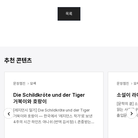
목록
추천 콘텐츠
문장웹진
모색
문장웹진
모
Die Schildkröte und der Tiger
소설이 라
거북이와 호랑이
[문학의 곁] 소설이 라디오 드라마를 만났을 때 ― 책
읽는 사회를 위한 서현이 1. ON AI
[레지던시 일기] Die Schildkröte und der Tiger
출입문에 불이 
거북이와 호랑이 ― 한국에서 ‘레지던스 작가’로 보낸
선명하다. 드
4주의 시간 하인츠 야니쉬 (번역 김서정) I. 존중받는
Next
Previous
드라마를 만났
느낌. 한국에서 보낸 4주간(2026년 3월 28일부터
성우들을 만나
4월 24일까지)을 돌아보면 가장 먼저 떠오르는 말이