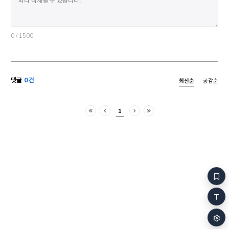
사이에 궁합이
여성형만 쓰고 이런 설명을 덧붙였습니다. 모두 여성인
그렇다면 궁합
게 아주 인상적이었던 모양입니다.) 아주 흥미로운
간단하게 정리
대화를 많이 나눌 수 있었습니다. 그뿐 아니라 (여성)
그려지면서 쉽
그림책 작가들과 (남성) 그림책 작가들, (여성) 글
0
/ 1500
반문할지 모른
작가들과 (남성) 글 작가들과도 대화를 나누었습니다.
모든 상황을 
우리는 책을 보여주고, 의견을 주고받고, 책도
책을 덮은 후
주고받았습니다. 친절한 통역의 도움을 받아 이
한다.’ 맞는 
‘책나라’ 사람들은 특별한 책들에 대한 사랑으로
댓글
0건
최신순
공감순
더구나 90년
확실히 연결될 수 있었습니다. II. 어디서 시작되고
새로운 방향을
어디서 그쳤던가? 짧은 되돌아봄. 모든 것은
기발한 방법으
트리에스트에서 시작되었습니다. 2024년
1
발표되었다. 
이탈리아의 아름다운 바닷가 도시에서 나는 내 문학
처음
이전
다음
마지막
되는 작품도 있
작업에 주어진 한스 크리스티안 안데르센상을
그런데 라디오
받았습니다. 경사스러운 시상식은 말 그대로
그림그리기를 
경사스러운 잔치가 되었습니다. 16살 난 우리 딸은 “내
바로 그 차이,
생애 최고의 파티”였다고 하더군요. 70개국에서 온
주파수의 차이
600명 이상의 사람들이 IBBY 총회에 모였습니다.
사람들의 몫이다. 방송 글의 기본은 
어린이문학에 대한 사랑 하나로 뭉친 세계 각국의
쉬워야 한다.
사람들이었지요. IBBY는 국제아동청소년도서협의회,
쉽게 이해가 
International Board on Books for Young
어려운 용어가
People의 약자입니다.