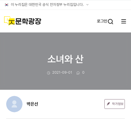
문장웹진
공식
이 누리집은 대한민국 공식 전자정부 누리집입니다.
누리집
확인방법
문학광장
로그인
전체
통합검
메뉴
열기
소녀와 산
작성일
댓글수
2021-09-01
0
박은선