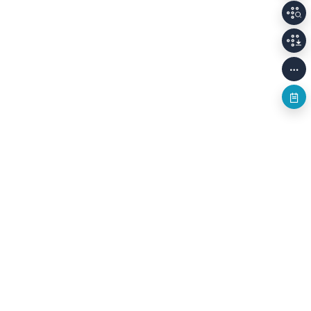
개인정보처리방침
저작권정책
이용안내
Family Sites
(58326) 전남광주통합특별시 나주시 빛가람로 640 (빛가람동 352)
한국문화예술위원회 대표전화
061-900-2100, 2200
사업자등록번호