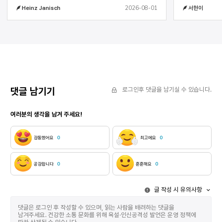
호흡이 되어 
이것입니다. 나와 내 가족이 받은 대접, 우리를 대하는
2026-08-01
Heinz Janisch
서현이
문장은 음향효
사람들의 정성, 나의 책과 문학 작업에 대한 존중. 내
것이고 음악을
책들(원서와 한국어 번역본)은 남이섬의 한스
드라마를 만나면 
크리스티안 안데르센 그림책 홀이나 서울의
KBS 제작 모습 2. 오프닝 혹은 여정의 출발 소설이
한국문화예술위원회 건물 진열장에만 있는 게
라디오 드라마
아니었습니다. 나와 대화를 나눈 사람들 모두 내 책을
길게는 1년 전
잘 알고 있더군요. 희한하게도, 내 책의 글과 그림에
준비하는 경우
대한 명확하고도 박학한 질문이 주어졌습니다.
위해서다. 작
희한하게도, 그림책의 언어와 그림의 어울림에 대해
제정 100주년
아주 꼼꼼하게 인지하고 언급하는 코멘트도
댓글 남기기
로그인후 댓글을 남기실 수 있습니다.
해당한다. 특
있었습니다. 나는 내 책을 한국에서 낸 출판인들을
전부터 준비한다. 라디오 드라마가 만나고 
만날 수 있었습니다. 책의 어떤 부분은 원본을 살짝
여러분의 생각을 남겨 주세요!
제한은 없다.
벗어나 새로운 포맷을 입기도 했는데, 그 섬세한
방해하는 가장
만듦새에 완전히 납득당할 수밖에 없었습니다.
KBS 측에서
이를테면 볼프 에를브루흐가 그림을 그린 (한국어본
감동했어요
0
최고에요
0
받아들이지 않
제목 : )의 한국어본은 원본과 달리 세로가 더 긴
드라마와 소설
포맷으로 나왔습니다. 책 속의 작은 왕에게 갑자기 더
다시 듣기(=
큰 공간이 주어졌는데, 그게 이야기와 아주 잘 어울려
공감합니다
0
훈훈해요
0
저작권에 포함
보였습니다. 한국에서 머무르는 4주 동안 나는 출판인,
곳도 있다. 
번역자들과(글자 그대로 모두 여성이었지요)(* 역주 :
글 작성 시 유의사항
소설과 라디오 드라
독일어의 명사에는 남성과 여성의 구분이 있습니다.
라디오 드라마의 주파
작가는 보통의 경우 남성형 명사와 여성형 명사를 모두
주파수와 잘 
씁니다. ‘대화 상대(남성형)과 대화 상대(여성형)’ 이런
궁합으로 바꿔
식입니다. 그런데 이 문장에서 출판인과 번역자의