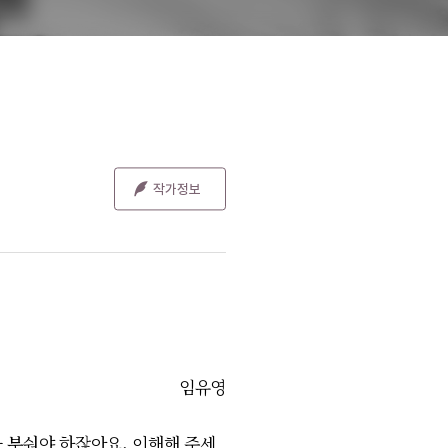
임유영
 부숴야 하잖아요. 이해해 주세