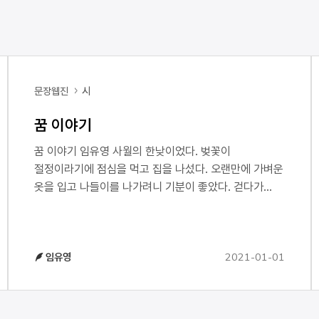
문장웹진
시
꿈 이야기
꿈 이야기 임유영 사월의 한낮이었다. 벚꽃이
절정이라기에 점심을 먹고 집을 나섰다. 오랜만에 가벼운
옷을 입고 나들이를 나가려니 기분이 좋았다. 걷다가
지름길을 두고 일부러 둘러 가기로 했다. 여학교를 지나
공원으로 이어지는 길에서 감색 세일러복을 입고
달려가는 여자 아이를 보았다. 아직 수업이 끝나지
2021-01-01
임유영
않았을 시각인데 아이는 멀리 공원 쪽으로 재빨리
달려갔다. 나중에 보니 역시 교복을 입은 남자애가
자전거를 대고 기다리다가 여자 아이를 뒤에 태우고 가는
것이었다. 그러다 사거리에서 그만 사고가 났다고 한다.