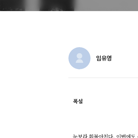
임유영
폭설
눈보라 휘몰아친다. 이번에도 문