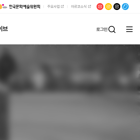
유튜브
문학광장
채널문장
팟빵
주요사업
아르코소식
인스타그램
인스타그램
이브
로그인
전체
통합검
메뉴
열기