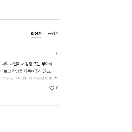
최신순
공감순
기타기능
즉 나의 내면이나 감정 또는 무의식
아보고 감정을 다독여주진 않죠. 
내용
깊은 무의식인 밤바다를 조금씩 떠먹
전체보기
는 거래요. 조금씩 밖에 집어먹지 
공감해요
0
말죠. 그래서 마지막에는 바늘같은 