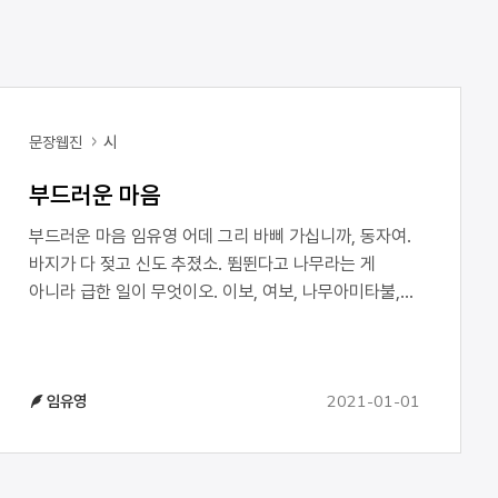
문장웹진
시
부드러운 마음
부드러운 마음 임유영 어데 그리 바삐 가십니까, 동자여.
바지가 다 젖고 신도 추졌소. 뜀뛴다고 나무라는 게
아니라 급한 일이 무엇이오. 이보, 여보, 나무아미타불,
관세음보살, 나 지금 아랫마을 개가 땅을 판다기에 바삐
가오. 개가 주인도 안 보고 밥도 아니 먹고. 빼빼 말라
거죽밖에 남지 않은 암캐가 땅만 판다 하오. 그 개 물 주어
2021-01-01
임유영
봤소? 그 물 주러 가는 길이요, 그래 내가 이래 다 쏟아
온데 사방이 추졌소. 동자승아, 동자여, 뚜껑 단단히 닫고
가소. 여기 물 더 있으니 모자라면 부어 가소. 보온병에
뜨신 커피 있으니 이것도 가져가소. 필요 없소, 필요 없소.