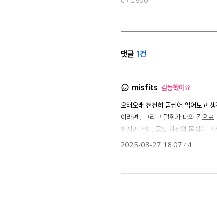
0
/ 1500
댓글
1건
misfits
감동했어요
오래오래 천천히 곱씹어 읽어보고 생각
이라면.. 그리고 털쥐가 나의 겉으로
하지만 거인, 곰도 자신의 몸집이 크
으며 자가치유를 하지만 잘 되지 않고
2025-03-27 18:07:44
못하는거죠. 결국 보호받지 못한 거인
빗줄기가 내리나봐요. 너무너무 아름다