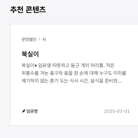
추천 콘텐츠
문장웹진
시
북실이
북실이♦ 임유영 따뜻하고 둥근 개의 머리통. 작은
뒤통수를 겨눈 총구와 총을 쥔 손에 대해 누구도 이의를
제기하지 않는 훈기 도는 식사 시간. 음식을 준비한
사람이 말한다. “모두 기도하고 저녁을 먹자꾸나.” 개가
으르렁거린다. “일용할 양식을 주시는 신께 감사를,”
개의 허연 송곳니가 드러난다. 검은 눈동자가 빛난다.
2025-03-01
임유영
“음식을 마련한 두 손에 축복을.” 개는 뜨거운 콧김을
뿜는다. 끈적한 침을 흘린다. 개의 머릿속에는 회전하는
작은 불꽃들과 굉장한 어둠. 결코 쉬지 않는 코와 모든
소리를 듣는 귀. 다들 식기를 달그락거리며 미소 띤