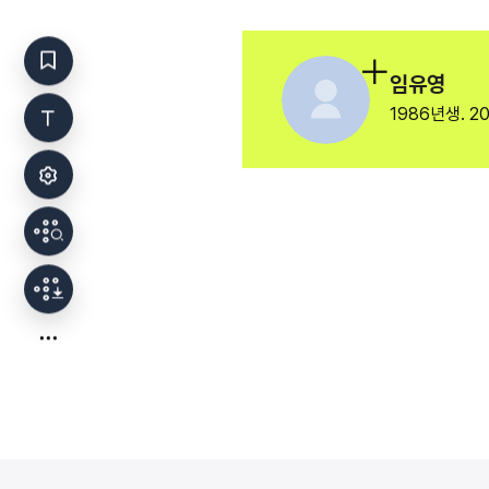
임유영
1986년생. 