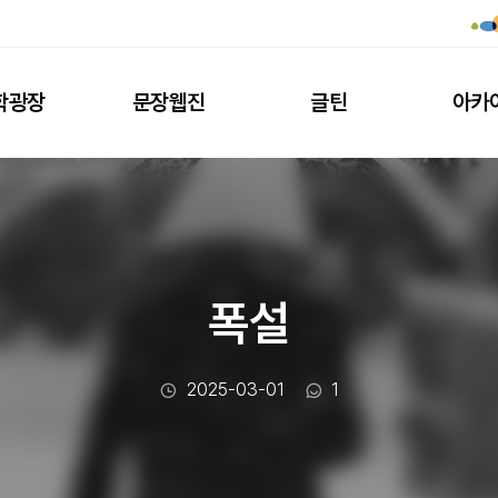
학광장
문장웹진
글틴
아카
폭설
작성일
댓글수
2025-03-01
1