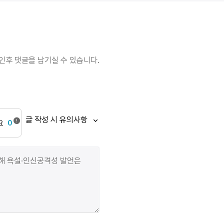
무슨 개가 커피를 먹는답디까? 당신 행색 보아하니 혹
땡중이오? 우리 주지스님 힘이 장사다. 그 개 다 틀렸다,
개가 땅을 파면 죽는다. 동자가 쌩하게 뛰어 개 키우는
집에 가보니 개는 벌써 구덩이에 죽어 늘어져 있었다.
동자가 개에게 물 뿌리려는 것을 주인이 잡아 옷을 싹
인후 댓글을 남기실 수 있습니다.
벗겨 빨아 새 옷으로 갈아입히고 개 무덤에 흙을 뿌리게
하였더니 동자가 엉엉 울다가 개 무덤에 대고 아이고
개야, 개야, 너 전생에 사람이었는데 외로이 죽고 개로
태어났다가 또 혼자 죽으니 두 번 다시 태어나지 말라,
태어나지 말라 수차례 외쳐 일렀다. 동자의 말을 들은
글 작성 시 유의사항
요
0
사람들이 모두 웃었다.