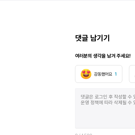
입술을 오물거리는 동안. 누가 개를 참 사랑해서 홀로
두기 싫어하는 그런 일은 일어나지 않았다. 개가 사람을
공격해서 누가 다치거나 개가 총에 맞아 죽는 일도
일어나지는 않았지만··· 개의 작은 머리통을 손으로
감싸면 따뜻한 야구공을 쥔 것 같다. 누구나 그 느낌을
댓글 남기기
좋아한다. ♦ Кудрявка(쿠드랴프카, “Little Ball of
Fur”, 다른 이름으로 “라이카 (Lajka)”)
여러분의 생각을 남겨 주세요!
감동했어요
1