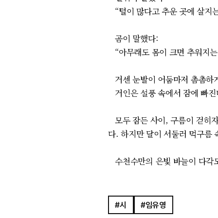
“털이 많다고 추운 곳에 살지는
곰이 말했다:
“아무래도 몸이 크면 추워지는 
거센 눈발이 어둠마저 촘촘하게
거인은 설풍 속에서 잠에 빠진
모두 잠든 사이, 구름이 걷히자
다. 하지만 달이 서둘러 먹구름
수천수만의 은빛 바늘이 다각도
#시
#임유영