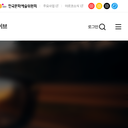
유튜브
문학광장
채널문장
팟빵
주요사업
아르코소식
인스타그램
인스타그램
이브
로그인
전체
통합검
메뉴
열기