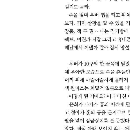
걸지도 몰라.
손을 떨며 우버 앱을 켜고 위치
보자. 가면 상황을 알 수 있을 
장품, 책 두 권··· 나는 짐가
팩트, 여권과 지갑 그리고 휴대폰
배낭에서 꺼낼까 말까 잠시 망설
우버가 10구의 한 골목에 닿았
채 우아한 모습으로 손을 흔들던
머리 위에 아슬아슬하게 올려져 
색 원피스는 희멀건 얼룩으로 
어떻게 된 거예요? 어디 다친 
윤희가 다가가 홍의 어깨에 팔을
고 정아가 홍의 등을 문지르며 말
팔을 넣어 잠금장치를 푼 듯했다
았다. 좌석 아래 보이지 않는 