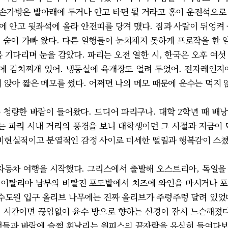
나 손가방은 발아래에 두거나 안고 타면 될 거라고 홍이 운전석으로
에 안고 뒷좌석에 올라 안전띠를 당겨 맸다. 짐과 사람이 뒤엉켜 
 숨이 가빠 왔다. 다른 일행들이 눈치채지 못하게 프로작을 한 알
 기다리며 눈을 감았다. 파리는 오전 열한 시, 한국은 오후 여
칸에 김치찌개 있어. 냉동실에 육개장도 얼려 두었어. 전자레인지
에 앉아 짧은 메모를 썼다. 어쩌면 나의 메모 때문에 윤수는 먹지
청량한 바람이 들어왔다. 드디어 파리구나. 대학 2학년 때 배
없는 파리 시내 거리의 풍경을 보니 대학생이던 그 시절과 지금이 
 비현실적이고 분열적인 감정 사이로 미세한 떨림과 행복감이 스쳤
자동차 여행을 시작했다. 그리스에서 출발해 오스트리아, 독일을
은 이탈리아 남부의 비탈진 포도밭에서 치즈에 와인을 마시거나 
 수도원 입구 올리브 나무에는 진짜 올리브가 주렁주렁 달려 있었
 시간이면 끊임없이 윤수 방으로 향하는 신경이 잠시 느슨해졌다
샌들과 바람에 슬쩍 휘날리는 원피스의 끝자락을 유심히 들여다