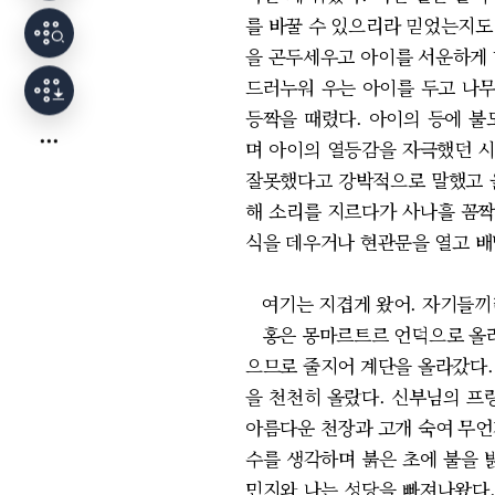
를 바꿀 수 있으리라 믿었는지도
을 곤두세우고 아이를 서운하게 
드러누워 우는 아이를 두고 나무
등짝을 때렸다. 아이의 등에 불
며 아이의 열등감을 자극했던 시
잘못했다고 강박적으로 말했고 울
해 소리를 지르다가 사나흘 꼼짝
식을 데우거나 현관문을 열고 배
여기는 지겹게 왔어. 자기들끼리
홍은 몽마르트르 언덕으로 올라가
으므로 줄지어 계단을 올라갔다.
을 천천히 올랐다. 신부님의 프
아름다운 천장과 고개 숙여 무언
수를 생각하며 붉은 초에 불을 
민지와 나는 성당을 빠져나왔다.