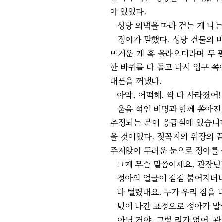
아 있었다.
성당 외벽을 따라 걷는 게 나는
정아가 말했다. 성당 건물의 바
뜨거운 게 훅 올라오더라며 두 
한 바퀴를 다 돌고 다시 입구 쪽
대폰을 꺼냈다.
아악, 어떡해. 싹 다 사라졌어!
울음 섞인 비명과 함께 쏟아진 
추정되는 분이 응급실에 있습니다
을 것이었다. 젖꼭지와 위장의 끝
주저앉아 두려운 눈으로 정아를
그게 무슨 말씀이세요, 관장님
정아의 얼굴이 점점 붉어지더니 
다 털렸대요. 누가 우리 짐을 
넋이 나간 표정으로 정아가 말
아닐 거야. 그럴 리가 없어. 