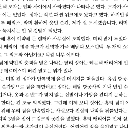
검은색 모자는 인파 사이에서 사라졌다가 나타나곤 했다. 모자가 사
는 이는 없었다. 정아는 작년 패션 위크에도 왔다고 했다. 하지만
 투 패리스, 라며 환하게 웃던 순간, 제가 잘 모시겠습니다, 
가 놓쳐서는 안 될 깃발이 되었다.
해 홍이 예약해 둔 렌터카 사무실에 도착했다. 미리 맡겨 두었다
의 캐리어, 명품 마크가 선명한 가죽 배낭과 보스턴백, 두 개의 
그 리모와 아닌가요? 색깔 너무 이쁘다.
에 약간의 충격을 받은 나와는 달리 정아는 레몬색 캐리어에 먼
? 에르메스야 버킨 말고는 뭐가 있나.
 며칠 전 정아가 단톡방에 올린 메시지를 떠올렸다. 유럽 항공
 손가방으로 짐을 제한해요! 정아는 해당 항공사의 기내 반입 
 입거나, 옷과 콘셉트가 맞지 않는 신발이나 가방을 견디지 못하는
 한다는 건 조금 의외였다. 그런데 이제 보니 정아는 홍의 짐이
 위해 우리 짐을 단속했다는 사실보다 진실의 내막을 뒤틀었다는
지막 3열을 접어 트렁크의 공간을 넓혔다. 홍의 캐리어를 먼저 싣
 씨름하느라 손가락이 욱신거렸다. 어찌어찌 짐을 욱여넣고 나