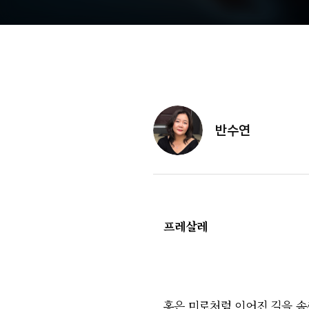
반수연
프레살레
홍은 미로처럼 이어진 길을 솜씨