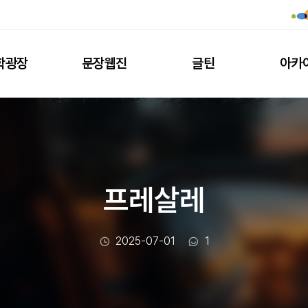
학광장
문장웹진
글틴
아카
프레살레
작성일
댓글수
2025-07-01
1