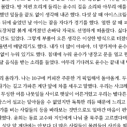
 몰랐다. 방 저편 흐리게 들리는 윤수의 걸음 소리와 아무리 애를
했던 일들을 끝도 없이 생각해 내곤 했다. 다섯 살 때 아이스크림
 뒤에 숨었던 날 아이는 잠을 자다가 경기를 했다. 열한 살 때
도장처럼 붉게 새겨졌던 손바닥 자국도 선명하게 떠올랐다. 싫
간도 있었다. 그렇게 부풀어 오른 생각은 이상한 방식으로 터졌
면서 매달리기도 했다. 내가 더 많이 아파야, 더 망가져야 윤수가
없이 누워 있기도 했다. 침대에 누워 윤수가 냉장고 문을 열고
달 음식을 받는 소리를 들었다. 아무리 기다려도 윤수는 끝내 내
 올라가. 나는 10구에 커피잔 주문한 거 픽업해서 돌아올게. 두
는 길고 가파른 계단 앞에 차를 세우고 말했다. 우리는 사크
 무성한 여름 나뭇잎들 사이로 햇살이 어른거렸고 우리는 별다른
랑스어 설교는 알아들을 수 없었지만 독특한 리듬 때문에 느리고
가를 비는 사람들의 등을 바라보는 것만으로도 얼마간 마음이 편
밝혔다. 윤희는 동료 교수와 지인에게 나눠 줄 묵주를 고르겠다
 성당 앞 계단에는 안보다 더 많은 사람들이 몰려들어 사진을 