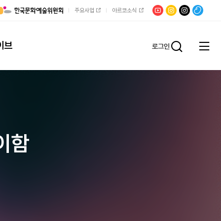
유튜브
문학광장
채널문장
팟빵
주요사업
아르코소식
인스타그램
인스타그램
이브
로그인
전체
통합검
메뉴
열기
기이함