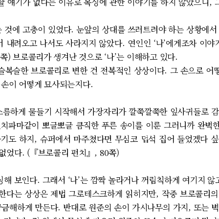
 할 얘기가 없다는 이유로 복싱에 관한 이야기를 하지 않았으니,
것에 고충이 있었다. 눈앞의 상대를 쓰러트려야 하는 상황에서
서 내려오고 나서도 사라지지 않았다. 연인인 ‘나’에게조차 이야
1쪽) 브로콜리가 생겨난 것으로 ‘나’는 이해하고 있다.
복슬한 브로콜리로 변한 건 전복적인 상상이다. 그 손으로 어떻
 손이 어떻게 묘사되는지다.
름하게 물들기 시작해서 가장자리가 깔쭉깔쭉한 잎사귀들로 감
치파마같이 뽀글뽀글 큼직한 푸른 송이를 이룬 그러니까 완벽한
기도 하지, 슈퍼에서 마주쳤다면 무심코 덥석 집어 들었겠다 
었다. (『브로콜리 펀치』, 80쪽)
 보인다. 그래서 ‘나’는 깜짝 놀라거나 꺼림칙하게 여기지 않고, 
변한다는 상상은 제법 그로테스크하게 읽히지만, 작중 브로콜리
궁금해하게 만든다. 반대로 원준의 손이 가시나무의 가지, 또는 