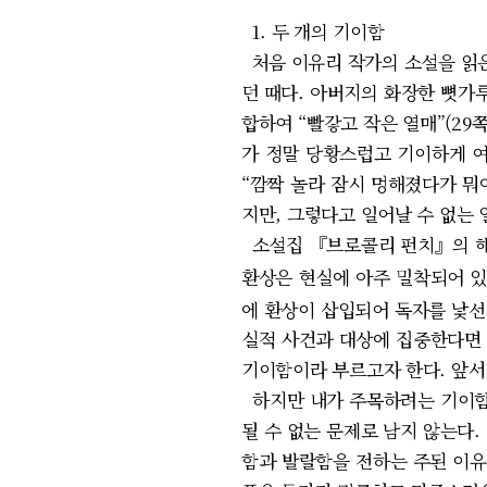
1. 두 개의 기이함
처음 이유리 작가의 소설을 읽은
던 때다. 아버지의 화장한 뼛가
합하여 “빨갛고 작은 열매”(29
가 정말 당황스럽고 기이하게 여겼
“깜짝 놀라 잠시 멍해졌다가 뭐야
지만, 그렇다고 일어날 수 없는
소설집 『브로콜리 펀치』의 해
환상은 현실에 아주 밀착되어 있
에 환상이 삽입되어 독자를 낯선 
실적 사건과 대상에 집중한다면
기이함이라 부르고자 한다. 앞서
하지만 내가 주목하려는 기이함은
될 수 없는 문제로 남지 않는다
함과 발랄함을 전하는 주된 이유