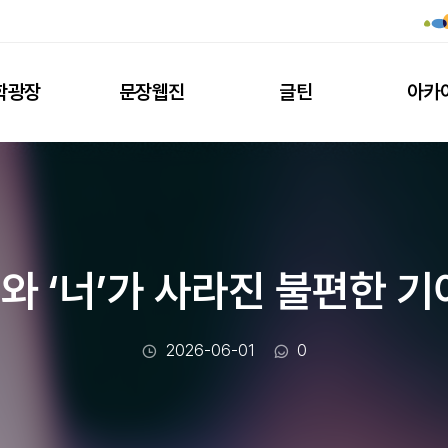
학광장
문장웹진
글틴
아카
’와 ‘너’가 사라진 불편한 
작성일
댓글수
2026-06-01
0