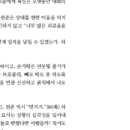
 그들에게 복싱은 오랫동안 대화의
 원준은 상대를 향한 미움을 억지
기하지 않고 “너무 많은 괴로움을
게 일격을 날릴 수 있겠는가. 하
싸이고, 손가락은 연둣빛 줄기가
 브로콜리, 빼도 박도 못 하도록
싶을 만큼 신선하고 굵직해서 나도
원준 역시 “멋지지.”(80쪽) 하
의 묘사는 상황의 심각성을 덜어내
벽돌로 변했다면 어땠을까? 적어도