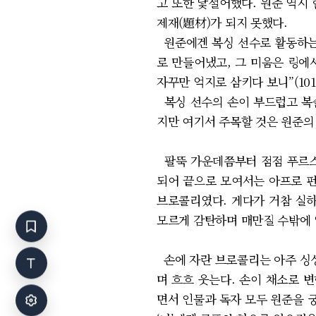
고 또한 낯설어했다. 원준 역시
제재(題材)가 되지 못했다.
원준에겐 복싱 선수로 활동하는 
로 만들어냈고, 그 미움은 링에
자꾸만 억지로 삼키다 보니”(10
복싱 선수의 손이 부드럽고 복슬
지만 여기서 주목할 것은 원준의
팔뚝 가운데쯤부터 점점 푸르스
되어 끝으로 모여서는 아프로 펀
브로콜리였다. 게다가 거참 실하
모르게 감탄하며 매만질 수밖에 없
손에 자란 브로콜리는 아주 싱싱해
며 흐흐 웃는다. 손이 채소로 
면서 인물과 독자 모두 원준을 