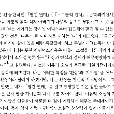
 건 등단작인 「빨간 열매」(『브로콜리 펀치』, 문학과지성사
루를 화분의 흙과 섞자 아버지가 나무의 몸으로 부활하고, 이웃 
쪽)를 낳는 이야기는 당시엔 어디서부터 접근해야 할지 알 수 없
던 것은, 나무가 된 아버지를 대하는 ‘나’의 태도였다. “물.”
 이러면 살아 있을 때랑 똑같잖아, 하고 투덜거리”(15쪽)기만
 일은 아니라는 듯한 천연덕스러움은 이유리 소설을 다른 작가의 
설에서 소유정 평론가는 “환상과 현실의 경계가 허무맹랑하게 
1)
다”
고 설명한다. 이것은 이유리 소설의 독특한 리얼리즘이기도
감각에 빠뜨린다. 나는 이러한 특징을 ‘환상’과 ‘기이함’ 중 어
 환상이라 불러야 하겠지만, 나는 환상을 현실적 사고방식으로 
 말했듯 내가 「빨간 열매」를 읽고 당황했던 것은 잠깐 놀라고 마
 앞서 말한 기이함과 다시 구분 지어야 한다. 이유리 소설의
. 기이함은 인물들이 서로를 더 깊이 이해하게 해주는 촉매제이기
이며, 독자 역시 기쁨과 편안함, 소설적 상상력이 빚어낸 즐거움을