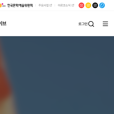
유튜브
문학광장
채널문장
팟빵
주요사업
아르코소식
인스타그램
인스타그램
이브
로그인
전체
통합검
메뉴
열기