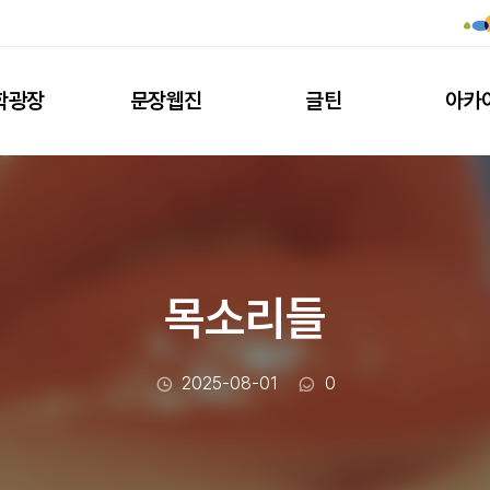
학광장
문장웹진
글틴
아카
목소리들
작성일
댓글수
2025-08-01
0