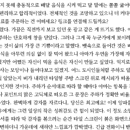
지 못해 충동적으로 배달 음식을 시켜 먹고 달 말에는 쫄쫄 굶어
편리하고 합리적이었다. 전체적인 것을 조망하고 있으니 더 커다
료를 주문하는 건 어떠세요? 링크를 연결해 드릴까요?
. 가끔은 직전까지 보고 있던 옷 광고 같은 게 뜨기도 했다. 
 주하는 단호하게 창을 닫았다. 그러나 그게 꼭 누군가에게 보이
는 것이 삶의 가장 큰 기쁨이라고 말했다. 뱃속으로 들어간 것은 
식을 아무런 의심 없이 잘 먹어 왔으니 아마가 우연을 가장해 
었지만 어쨌든 자신이 먹을 음식은 자신이 만들고 싶었다. 억지
사는 모양이나 들여다보고 있겠지. 여느 도시인들처럼 주하도 
걸 알았는지 비가 내리던 타일형 주방 스크린 위로 레시피가 떠
인지한 것이다. 주하가 순서대로 따라 할 때마다 아마는 항목을 
 포인트의 맑은 고딕체로 떠오른 그 문장은 주하가 정확한 비율
었다. 완벽하게 감자를 자르다니, 당신은 최고예요! 이제 양파
배우에게는 그런 일상의 작은 성취감도 큰 힘이 되었다. 이 정도 
서를 따라 막 감자를 볶으려는 순간 타일 스크린이 붉은 화면으
변하더니 가운데에 새하얀 느낌표가 깜박였다. 긴급 전화이니 