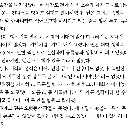
 술잔을 내려다봤다. 한 시간도 전에 채운 소주가 아직 그대로 남
의 운동 컨디션을 망치고 싶지도 않아서였다. 권은 고개를 숙였다
배와 말 한마디라도 섞어보고자 마시지도 않는 술을 앞에 두고, 누
다.
다. 행선지를 말하고, 차창에 기대어 앉아 미끄러지듯 지나가
나가지 않았다. 기계처럼. 기계? 내가 그랬나? 권은 대학 생활을
도장에서 일한 월급으로 건실하게 등록금과 생활비도 내고 있었다
부진하지만, 언젠가 기회가 있을 거라고 믿었다.
다. 대학의 성적은 바닥. 친한 동기나 선후배도 없었다. 특별한 
서도 지루한 행정 잡무를 본 게 고작인지라 이야깃거리도 없었다.
보완점을 제시하고, 질문을 받고…… 하지만 그건 대화가 아니었다
은 좀 외로웠다. 외롭고, 좀 서글펐다. 어딜 가든 생각이라 할 
굴 굴러다니며 몸 안을 할퀴고 찔러댔다.
뒤에도 권은 오랫동안 잠들지 못했다. 왜 이렇게 됐을까. 뭐가 문
 충분하지 않았던 걸까? 그런 걸 수도 있었다. 그럼 더 열심히 
까.