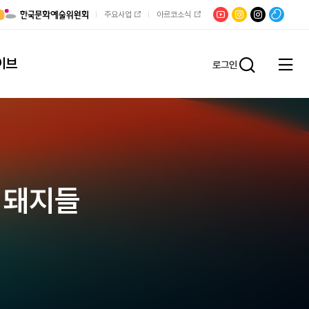
유튜브
문학광장
채널문장
팟빵
주요사업
아르코소식
인스타그램
인스타그램
이브
로그인
전체
통합검
메뉴
열기
 돼지들