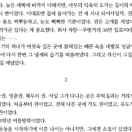
. 늦은 새벽에 비까지 더해지면, 아무리 익숙히 오가는 길이라 해
시 반이었다. 이대로면 집에 들어가는 건 세 시나 되어서일까. 
 몸도 찌뿌둥하고, 눈도 뻑뻑한 기분이었다. 권은 고개를 저었
굴러가곤 있다는 게 중요했다. 회사 차량─주행거리 36만 킬로미
에는…….
기억 하나가 머릿속 깊은 곳에 얽혀있는 배관 속을 네발로 엉금
어 다시 한번 그 냄새와 습기를 떠올려냈다. 그리고 자신이 그걸 
걸 깨달았다.
2
권. 영춘권. 북두의 권. 사실 그가 다니는 곳은 주먹질과는 거리
였다. 처음부터 권이었고, 전혀 다른 곳에 가도 권이었고, 유도
권이었다.
3학년 여름방학이었다.
동을 시작하기에 이른 나이는 아니지만, 그에겐 소질이 있었다.