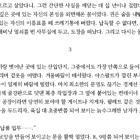
모르고 살았다니. 그런 간단한 사실을 깨닫는 데 십 년이나 걸렸
 깊은 곳에 있는 자신의 본성을 외면해온 꼴이었다. 권은 숨을 내
는 자신의 이름표를 떼 쓰레기통에 버렸다. 납득할 수 없다면,
캐비닛 열쇠를 빈 사무실에 두고, 도장을 떠났다. 그리고 다시는 
3
량 벗어난 곳에 있는 산업단지, 그중에서도 가장 안쪽으로 들어
며 겉옷을 여몄다. 겨울바람이 매서웠다. 아스팔트가 깔린 부
들이 일제히 바람에 떨렸다. 마치 최소한의 문명도 끊기는 경계선 
색 골강판으로 덧댄 복층 작업장과 그 옆에 붙어있는 컨테이너
 공장이라면 당연히 보여야 할 게이트나 지게차, 팔레트 같은 
문을 두드리자, 육십 대 초중반쯤 되어 보이는 늙수그레한 남자가 
납품 업무…….”
 모양을 만들어 보이고는 문을 활짝 열었다. 8, 9평쯤 되어 보이