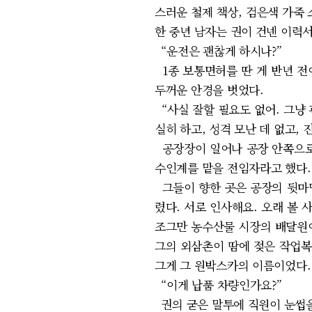
스러운 철제 책상, 검은색 가죽 
한 중년 남자는 권이 건넨 이력서
“운전은 괜찮게 하시나?”
1종 보통면허를 딴 게 반년 전
두꺼운 안경을 벗었다.
“사실 잘할 필요도 없어. 그냥 
실히 하고, 성격 모난 데 없고,
공장장이 일어나 공장 안쪽으로 
수인계를 맡을 전임자라고 했다.
그들이 향한 곳은 공장의 뒷마당
렸다. 서로 인사해요. 오래 볼 
조그만 농수산물 시장의 배달원이
그의 외삼촌이 땀에 젖은 작업복
그게 그 원박스카의 이름이었다.
“이게 납품 차량인가요?”
권의 굳은 말투에 직원이 눈썹