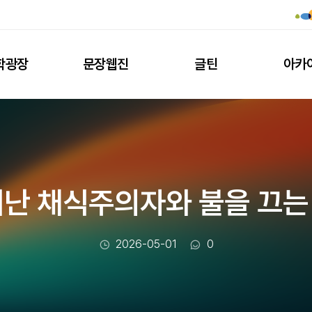
학광장
문장웹진
글틴
아카
떠난 채식주의자와 불을 끄는
작성일
댓글수
2026-05-01
0