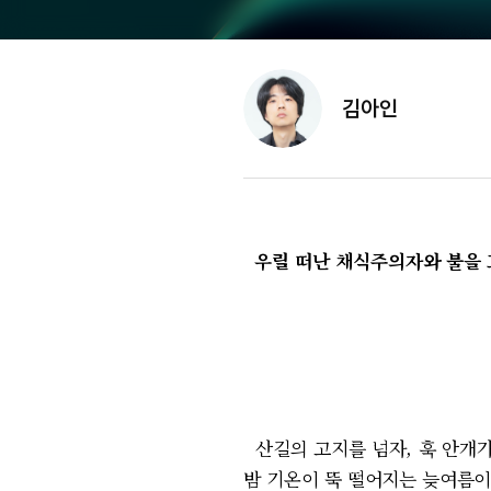
김아인
우릴 떠난 채식주의자와 불을 
산길의 고지를 넘자, 훅 안개가
밤 기온이 뚝 떨어지는 늦여름이