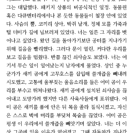
그는 대답했다. 패키지 상품의 비공식적인 일정. 동물원
혹은 다큐멘터리에서나 본 듯한 동물들이 철장 안에 있었
다. 사슴의 뿔, 코끼리 상아, 박쥐 날개, 정체 모를 가죽과
털 더미가 길에 널브러져 있었다. 너는 얼른 그 자리를 벗
어나고 싶었다. 왔던 길을 돌아가기보단 공터를 지나가기
위해 걸음을 빨리했다. 그러다 문이 열린, 커다란 우리를
보고 걸음을 멈췄다. 반쯤 끊긴 쇠사슬도 보였다. 너는 여
기서 무슨 일이 일어났는지 남자에게 물었다. 상인 중 누
군가가 새끼 곰에게 고무호스를 삽입해 쓸개즙을 빼내려
시도했고, 고통에 울부짖는 울음소리를 들은 어미 곰이 우
리를 부수고 뛰쳐나왔다. 새끼 곰에게 설치된 쇠사슬을 끊
어내고 도망가려 했지만 다른 사육사들에게 포위됐다. 어
미 곰은 새끼를 품에 안은 뒤 목을 졸라 질식시켰고, 자신
은 스스로 벽에 머리를 부딪쳐 목숨을 끊었다. 어미 곰은
평생 이 우리에서 쓸개즙을 빼앗기며 살았다. 너는 더 이
상 그곳에 있을 이유가 없어졌고, 그때 자동차가 지나갔