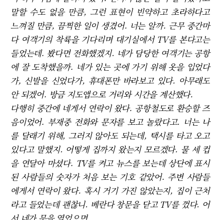
말할 수도 없을 만큼, 그런 표현이 빈약하고 초라하다고
느껴질 만큼, 끔찍한 일이 생겼어. 너는 알까. 근무 중간마
다 여객기의 착륙을 기다리며 대기실에서 TV를 본다고는
들었는데. 봤다면 전화했겠지. 네가 담당한 여객기는 공항
에 잘 도착했을까. 네가 있는 곳에 가기 위해 옷을 입었다
가, 신발을 신었다가, 휴대폰만 바라보고 있다. 아무래도
안 되겠어. 방금 지도앱으로 거리와 시간을 계산했다.
다행히 중간에 네게서 연락이 왔다. 공항철도로 환승할 즈
음이었어. 부재중 전화와 문자를 보고 놀랐다고. 너는 나
를 달래기 위해, 그러지 않아도 되는데, 택시를 타고 오고
있다고 말했지. 어떻게 집까지 왔는지 모르겠다. 물 세 컵
을 연달아 마셨다. TV를 켜고 뉴스를 보는데 상단에 표시
된 사람들의 숫자가 처음 보는 기호 같았어. 주변 사람들
에게서 연락이 왔다. 혹시 거기 가진 않았는지, 집이 근처
라고 들었는데 괜찮니. 베란다 창문을 닫고 TV를 껐다. 어
서 네가 문을 열었으면.