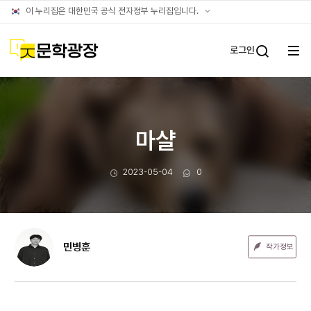
문장웹진
공식
이 누리집은 대한민국 공식 전자정부 누리집입니다.
누리집
확인방법
문학광장
로그인
전체
통합검
메뉴
열기
마샬
작성일
댓글수
2023-05-04
0
민병훈