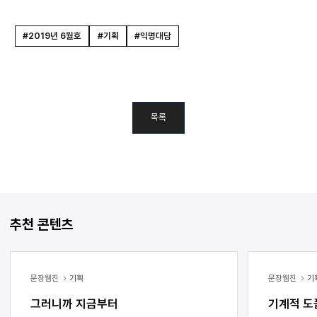
#2019년 6월호
#기획
#익명대담
목록
추천 콘텐츠
문장웹진
기획
문장웹진
기
그러니까 지금부터
기계적 도