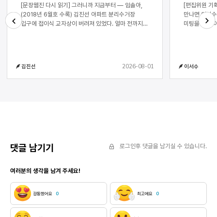
[문장웹진 다시 읽기] 그러니까 지금부터 ― 임솔아,
[편집위원 기획 – AI
(2018년 6월호 수록) 김진선 아파트 분리수거장
만나면 이서수 작년에 나는 영상 콘텐츠 제작자와 업무
입구에 접이식 교자상이 버려져 있었다. 얼마 전까지는
미팅을 한 적이
주인이 교자상 위에 몇 가지 반찬과 국을 내어 밥을
만들려는 사람
Next
Previous
차려 먹었을 테지만, 이제는 엄중한 글씨체로 ‘무단
구하는 중이었
폐기물 신고 비용 관리실로 납부’라고 적힌 종이를
지인의 소개로
붙인 채 수거를 기다리면서. 더 넓은 집으로 이사를
소설가라는 것
2026-08-01
김진선
이서수
가느라 필요가 없어진 것일까. 멀쩡하게 생겼는데 어떤
있었다. 그런
이유로 버려진 것일지 궁금해하면서 지나쳤다.
일이 벌어졌다. “작가님 이름으로 챗GPT에 검색
점심이나 저녁 시간 아파트 복도에서 음식 냄새가
봤어요.” 그가 가방에서 파일 홀더를 꺼내더니 A4
난다. 최근에는 청국장 냄새가 연이어 났는데, 가끔
용지를 넘기며 말했다. “약력
생선이나 삼겹살을 굽는 냄새도 난다. 배달 음식도
정리해서 알려
그에 못지않다. 엘리베이터에서는 특정 브랜드의 치킨
작가님의 소설
냄새가 유난히 풍기는가 하면, 특정 요일에는 피자
쓸 법한 시놉시
배달이 잦을 때가 있다. 삼백여 세대가 다 잘 먹고 잘
작가님한테 제
살려고 애쓰는 중이구나 생각하면 귀여워서 피식
읽어보실래요?” “예? 뭐라고요?” 나는 당
댓글 남기기
로그인후 댓글을 남기실 수 있습니다.
웃음이 난다. 임솔아의 단편소설 에서도 잘 먹고 잘
수밖에 없었다
살기 위해 애쓰는 인물들이 나온다. 지은과 수희는
이서수라는 소
여러분의 생각을 남겨 주세요!
어떻게 하면 비좁은 원룸 방을 알뜰하게 구획하여 지낼
이미 테스트해
수 있을지 궁리한다. 벽간 소음을 막기 위해
사람처럼 멍해
매트리스를 벽에 세워놓고, 침대 프레임마저 분해하려
설마 정말로 
감동했어요
0
최고에요
0
든다. 수희는 지은과 함께 명동의 한 카페에서
챗GPT는 내
아르바이트를 하는 한편, 인명구조요원 자격증을 따기
사건을 조합해
위해 신경을 쏟는다. 여기까지는 평범한 생활의
그랬다. 그건