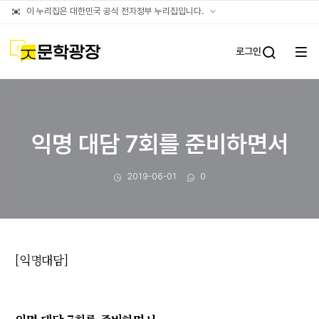
문장웹진
공식
이 누리집은 대한민국 공식 전자정부 누리집입니다.
누리집
확인방법
문학광장
로그인
전체
통합검
메뉴
열기
익명 대담 7회를 준비하면서
작성일
댓글수
2019-06-01
0
[익명대담]