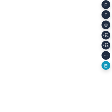
억양 역시 어색하고 낯설었다. 경상도 억양은 강하고
그럼에도 당혹
말끝이 높은 편이라면, 전라도 억양은 폭이 크고
그가 기획 중