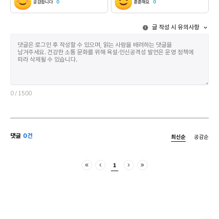
공감합니다
0
훈훈해요
0
모습이겠으나 지은의 생활은 조금 받아들이기 어렵다.
주인공 및 등장
지은에게는 이름이 많다. 지은은 신영, 미희, 시한,
펼쳐질 사건의
글 작성 시 유의사항
영은, 규리, 주영의 이름으로 산 적이 있다. 지하철
방식이었다. 
공공화장실 휴지걸이에서 주신영이라는 이름을 주운
끌리는지를 깨
뒤로 “다시 해보자. 주신영으로”라고 말하면서,
예상하지 못한 때에 말이다.
주신영으로 지냈다. 어느 날은 주영이 되어서 다니던
얼마나 걸리던가요?” “1분도
일을 그만두고 훌쩍 여행을 떠나기도 했다. 지은이
아시잖아요.” 그는 껄껄 웃으며 말했지만 나는 웃을
이름을 바꾸어 살 때마다 수희 역시 이름이 바뀌었고,
수가 없었다.
두 사람은 이름에 어울릴 만한, 그 시기에 그들이
완성하려면 얼
꿈꾸는 세계의 서사를 지어냈다. 누군가는 진지하게
예측해보니 더
0
/ 1500
이거 명의도용 범죄 아니냐고 물을 수도 있겠지만,
1분과 인간의
스스로에게 솔직히 물어보자. 정말 한 번쯤은 다시
있었지만, 머리
살고 싶었던 적이 없었는지. 나는 지은과 수희처럼
행동이 무례하
이름을 바꿔가면서 다른 삶을 살아본 적은 없지만, 새
훨씬 앞서간 
댓글
0건
최신순
공감순
삶이 필요해서 전학을 결심한 적이 있다. 초등학교
일을 자주 겪
4학년 때, 집안 사정으로 인해 태어나 줄곧 살던 곳을
스토리텔링 산
떠나 할머니가 계신 지역으로 이사를 갔다. 경상도에서
소설은 AI에 
1
전라도로 전학을 간 셈이라 사투리가 제일 큰
온라인상에 공
처음
이전
다음
마지막
난관이었다. 내가 ‘살구’라고 불러왔던 놀이는
모두 포함하여
‘공기’라고 부르는 것이었고(이때의 충격은 아직도
데이터만 구할 
잊히지 않는다. 살구라는 어여쁜 단어가 있는데!),
상황을 특수하
‘정구지’는 ‘부추’이거나 ‘꼽표’는 ‘곱하기’였던 것처럼
AI로부터 시
대화를 나누면서 새롭게 알게 되는 단어들이 많았다.
작업은 인간 