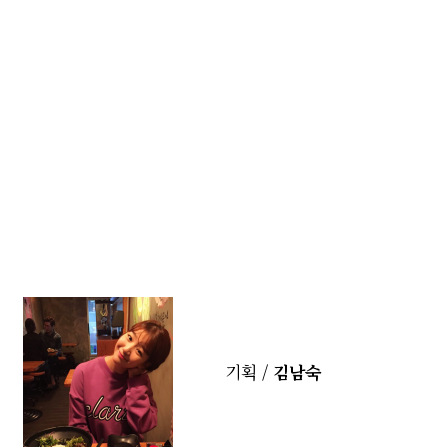
기획 /
김남숙