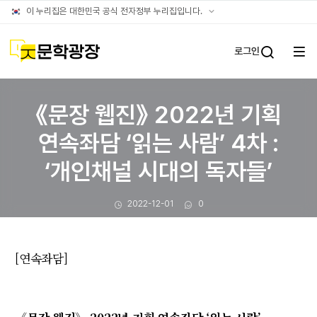
문장웹진
공식
이 누리집은 대한민국 공식 전자정부 누리집입니다.
누리집
확인방법
문학광장
로그인
전체
통합검
메뉴
열기
《문장 웹진》 2022년 기획
연속좌담 ‘읽는 사람’ 4차 :
‘개인채널 시대의 독자들’
작성일
댓글수
2022-12-01
0
[연속좌담]