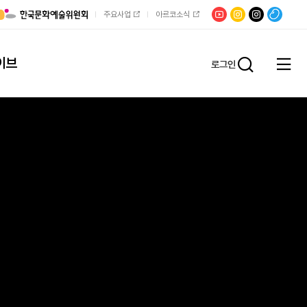
유튜브
문학광장
채널문장
팟빵
주요사업
아르코소식
인스타그램
인스타그램
이브
로그인
전체
통합검
메뉴
열기