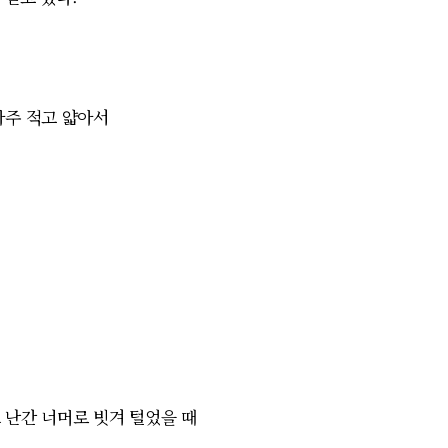
아주 적고 얇아서
 난간 너머로 빗겨 털었을 때