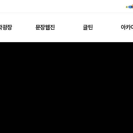
학광장
문장웹진
글틴
아카
행간
작성자
작성일
좋아요
댓글수
조회수
강완
2026-04-27
0
1
825