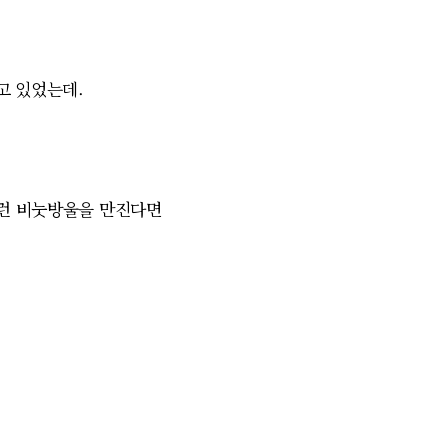
고 있었는데.
런 비눗방울을 만진다면