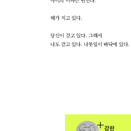
아이의 이마는
번진다.
해가 지고 있다.
당신이
걷고 있다
. 그래서
나도
걷고 있다
. 나뭇잎이
바닥에 있다
.
강완