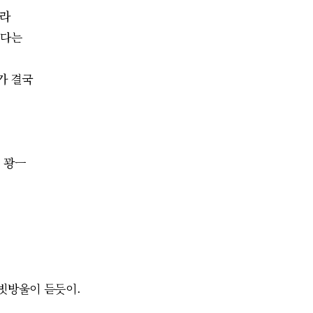
따라
지다는
가 결국
 꽝ㅡ
 빗방울이 듣듯이.