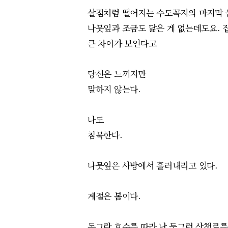
살점처럼 떨어지는 수도꼭지의 마지막
나뭇잎과 조금도 닮은 게 없는데도요. 
큰 차이가 보인다고
당신은 느끼지만
말하지 않는다.
나도
침묵한다.
나뭇잎은
사방에서 흘러내리고
있다
.
계절은 봄이다.
동그란 호수를 따라 난 둥그런 산책로를